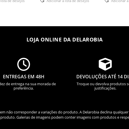
 lista de desejos
Adicionar á lista de desejos
Adicionar á
LOJA ONLINE DA DELAROBIA


ENTREGAS EM 48H
DEVOLUÇÕES ATÉ 14 D
dez de entrega na sua morada de
Troque ou devolva produtos 
preferência.
justificações.
odem não corresponder a variações do produto. A Delarobia declina qualquer
do produto. Galerias de imagens podem conter imagens com produtos e respe