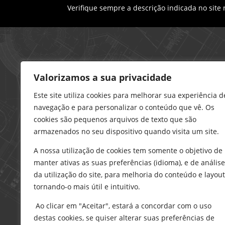
Verifique sempre a descrição indicada no site
Loja – Charneca da Caparica
Valorizamos a sua privacidade
21 296 0195
912 606 251
Este site utiliza cookies para melhorar sua experiência d
navegação e para personalizar o conteúdo que vê. Os
charneca@delarobia.pt
cookies são pequenos arquivos de texto que são
R. António Andrade, 1116
armazenados no seu dispositivo quando visita um site.
2820-287 • Charneca da Caparica
A nossa utilização de cookies tem somente o objetivo de
Loja – Tires
manter ativas as suas preferências (idioma), e de análise
214 453 329
da utilização do site, para melhoria do conteúdo e layout
919 865 192
tornando-o mais útil e intuitivo.
919 865 292
Ao clicar em "Aceitar", estará a concordar com o uso
tires@delarobia.pt
destas cookies, se quiser alterar suas preferências de
Av. Amália Rodrigues, 190