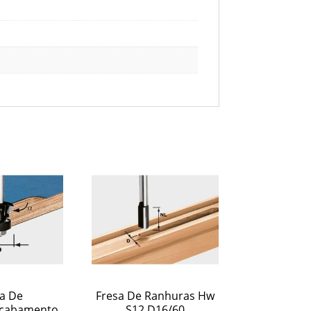
a De
Fresa De Ranhuras Hw
Acabamento
S12 D16/60