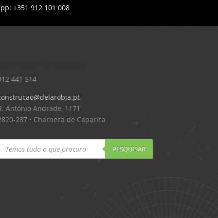
app: +351 912 101 008
Delarobia – Construção
912 441 514
construcao@delarobia.pt
R. António Andrade, 1171
2820-287 • Charneca de Caparica
Products
search
PESQUISAR