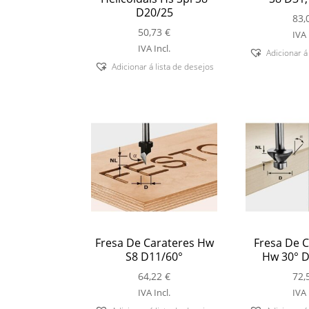
D20/25
83,
50,73
€
IVA 
IVA Incl.
Adicionar á
Adicionar á lista de desejos
Fresa De Carateres Hw
Fresa De C
S8 D11/60°
Hw 30° D
64,22
€
72,
IVA Incl.
IVA 