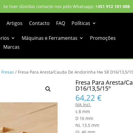
Se tiver dúvidas contacte-nos pelo Whatsapp:
+351 912 101 008
Artigos
Contacto
FAQ
Políticas
órios
Máquinas e Ferramentas
Promoções
Marcas
/
Fresas
/ Fresa Para Aresta/Cauda De Andorinha Hw S8 D16/13,5/1
Fresa Para Aresta/C
D16/13,5/15°
64,22
€
IVA Incl.
s 8 mm
D 16 mm
NL 13.5 mm
GL 46 mm