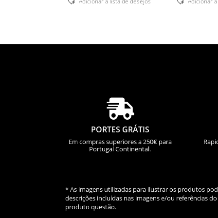
Adicionar á lista de desejos
Adicionar á

PORTES GRÁTIS
Em compras superiores a 250€ para
Rapi
Portugal Continental.
* As imagens utilizadas para ilustrar os produtos p
descrições incluídas nas imagens e/ou referências 
produto questão.