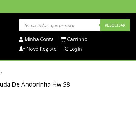
Products
search
PESQUISAR
Minha Conta
Carrinho
Novo Registo
Login
5°
auda De Andorinha Hw S8