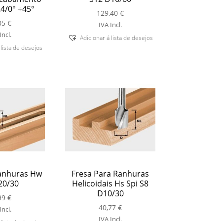
4/0° +45°
129,40
€
05
€
IVA Incl.
Incl.
Adicionar á lista de desejos
 lista de desejos
anhuras Hw
Fresa Para Ranhuras
20/30
Helicoidais Hs Spi S8
D10/30
99
€
40,77
€
Incl.
IVA Incl.