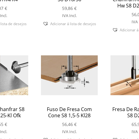
Hw S8 D2
07
€
59,86
€
56,
Incl.
IVA Incl.
IVA 
 lista de desejos
Adicionar á lista de desejos
Adicionar á
hanfrar S8
Fuso De Fresa Com
Fresa De R
25-Kl Ofk
Cone S8 1,5-5 Kl28
S8 D
55
€
56,46
€
65,
Incl.
IVA Incl.
IVA 