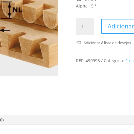
Alpha 15 °
Quantidade
Adicionar
de
Fresa
Para
Adicionar á lista de desejos
Aresta/Cauda
De
REF:
490993
Categoria:
Fres
Andorinha
Hw
S8
D16/13,5/15°
0)