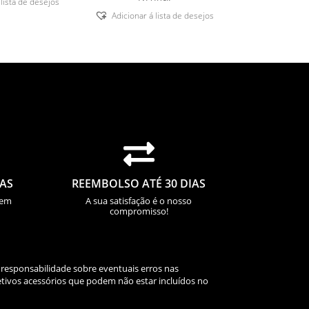
 lista de desejos
Adicionar á lista de desejos

IAS
REEMBOLSO ATÉ 30 DIAS
sem
A sua satisfação é o nosso
compromisso!
 responsabilidade sobre eventuais erros nas
tivos acessórios que podem não estar incluídos no