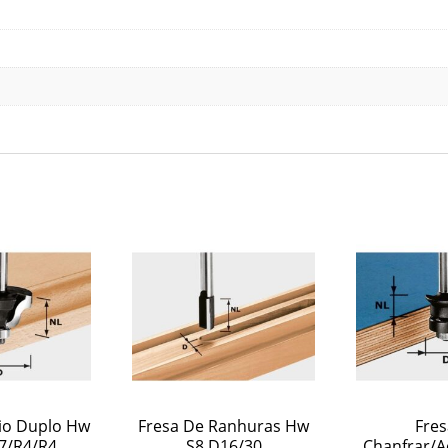
io Duplo Hw
Fresa De Ranhuras Hw
Fres
7/R4/R4
S8 D16/30
Chanfrar/