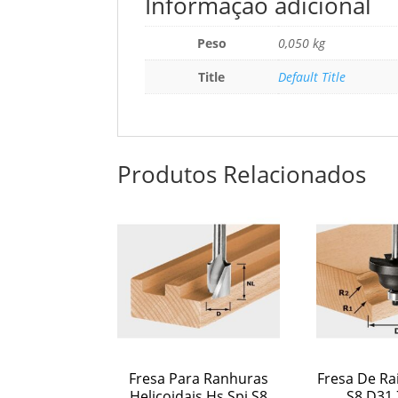
Informação adicional
Peso
0,050 kg
Title
Default Title
Produtos Relacionados
Fresa Para Ranhuras
Fresa De Ra
Helicoidais Hs Spi S8
S8 D31,