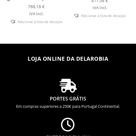
417,34
€
788,18
€
IVA Incl.
IVA Incl.
Adicionar á lista de desejos
Adicionar á lista de desejos
LOJA ONLINE DA DELAROBIA

PORTES GRÁTIS
Em compras superiores a 250€ para Portugal Continental.
