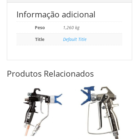
pulverização
Informação adicional
excessiva
Kit
(Ll5321,
Peso
1,260 kg
Ll5419,
Title
Default Title
287030,
243295,
And
246538)
Produtos Relacionados