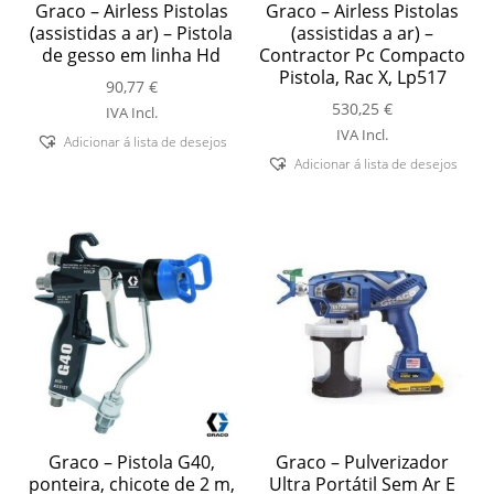
Graco – Airless Pistolas
Graco – Airless Pistolas
(assistidas a ar) – Pistola
(assistidas a ar) –
de gesso em linha Hd
Contractor Pc Compacto
Pistola, Rac X, Lp517
90,77
€
530,25
€
IVA Incl.
IVA Incl.
Adicionar á lista de desejos
Adicionar á lista de desejos
Graco – Pistola G40,
Graco – Pulverizador
ponteira, chicote de 2 m,
Ultra Portátil Sem Ar E