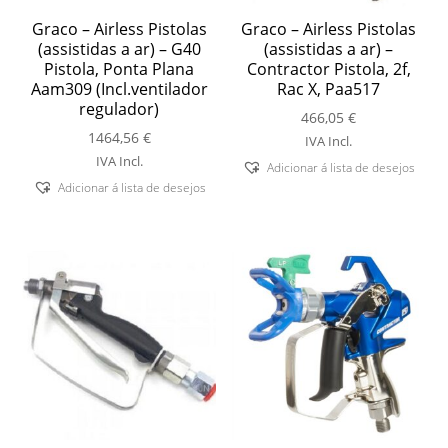
Graco – Airless Pistolas
Graco – Airless Pistolas
(assistidas a ar) – G40
(assistidas a ar) –
Pistola, Ponta Plana
Contractor Pistola, 2f,
Aam309 (Incl.ventilador
Rac X, Paa517
regulador)
466,05
€
1464,56
€
IVA Incl.
IVA Incl.
Adicionar á lista de desejos
Adicionar á lista de desejos