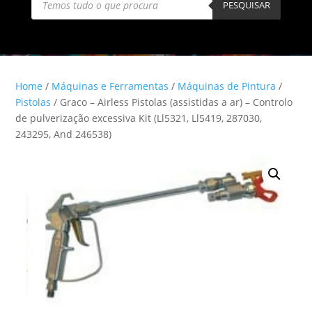
search
PESQUISAR
Home
/
Máquinas e Ferramentas
/
Máquinas de Pintura
/
Pistolas
/ Graco – Airless Pistolas (assistidas a ar) – Controlo
de pulverização excessiva Kit (Ll5321, Ll5419, 287030,
243295, And 246538)