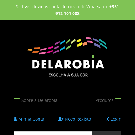
Se tiver dúvidas contacte-nos pelo Whatsapp:
+351
912 101 008
Minha Conta
Novo Registo
Login
Products