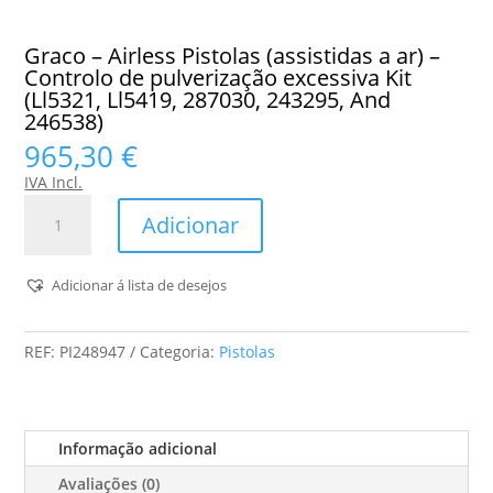
Graco – Airless Pistolas (assistidas a ar) –
Controlo de pulverização excessiva Kit
(Ll5321, Ll5419, 287030, 243295, And
246538)
965,30
€
IVA Incl.
Quantidade
Adicionar
de
Graco
-
Adicionar á lista de desejos
Airless
Pistolas
REF:
PI248947
Categoria:
Pistolas
(assistidas
a
ar)
-
Informação adicional
Controlo
Avaliações (0)
de