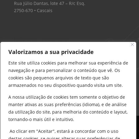
Rua Júlio Dantas, lote 47 – R/c Esq.
2750-670 • Cascais
Delarobia – Construção
912 441 514
Valorizamos a sua privacidade
construcao@delarobia.pt
Este site utiliza cookies para melhorar sua experiência de
R. António Andrade, 1171
navegação e para personalizar o conteúdo que vê. Os
2820-287 • Charneca de Caparica
cookies são pequenos arquivos de texto que são
armazenados no seu dispositivo quando visita um site.
Products
search
PESQUISAR
A nossa utilização de cookies tem somente o objetivo de
manter ativas as suas preferências (idioma), e de análise
da utilização do site, para melhoria do conteúdo e layout,
tornando-o mais útil e intuitivo.
Ao clicar em "Aceitar", estará a concordar com o uso
destas cookies, se quiser alterar suas preferências de