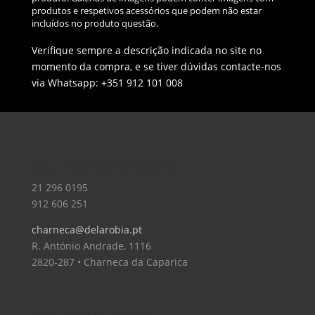
produtos e respetivos acessórios que podem não estar
incluídos no produto questão.
Verifique sempre a descrição indicada no site no
momento da compra, e se tiver dúvidas contacte-nos
via Whatsapp: +351 912 101 008
Loja – Charneca da Caparica
21 296 0195
912 606 251
charneca@delarobia.pt
R. António Andrade, 1116
2820-287 • Charneca da Caparica
Loja – Lisboa – Benfica