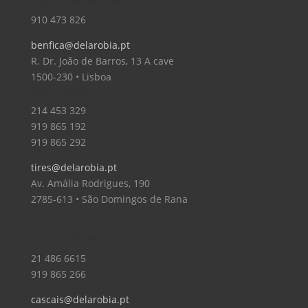
910 473 826
benfica@delarobia.pt
R. Dr. João de Barros, 13 A cave
1500-230 • Lisboa
Loja – Tires
214 453 329
919 865 192
919 865 292
tires@delarobia.pt
Av. Amália Rodrigues, 190
2785-613 • São Domingos de Rana
Loja – Cascais
21 486 6615
919 865 266
cascais@delarobia.pt