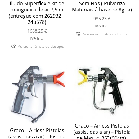
fluido Superflex e kit de
Sem Fios ( Pulveriza
mangueira de ar 7,5 m
Materiais á base de Água)
(entregue com 262932 +
985,23
€
24u578)
IVA Incl.
1668,25
€
Adicionar á lista de desejos
IVA Incl.
Adicionar á lista de desejos
Graco – Airless Pistolas
Graco – Airless Pistolas
(assistidas a ar) – Pistola
(assistidas a ar) – Pistola
de Mastic, 36″ (90cm),