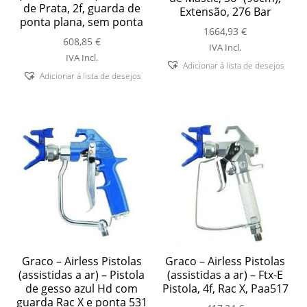
de Prata, 2f, guarda de
Extensão, 276 Bar
ponta plana, sem ponta
1664,93
€
608,85
€
IVA Incl.
IVA Incl.
Adicionar á lista de desejos
Adicionar á lista de desejos
Graco – Airless Pistolas
Graco – Airless Pistolas
(assistidas a ar) – Pistola
(assistidas a ar) – Ftx-E
de gesso azul Hd com
Pistola, 4f, Rac X, Paa517
guarda Rac X e ponta 531