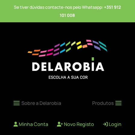
Se tiver dúvidas contacte-nos pelo Whatsapp:
+351 912
101 008
Minha Conta
Novo Registo
Login