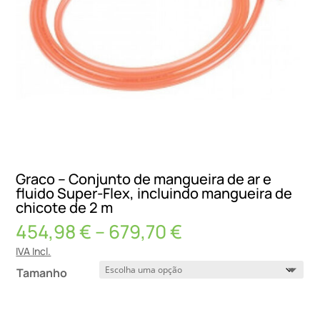
Graco – Conjunto de mangueira de ar e
fluido Super-Flex, incluindo mangueira de
chicote de 2 m
Price
454,98
€
–
679,70
€
range:
IVA Incl.
454,98 €
Tamanho
through
679,70 €