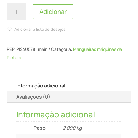
Quantidade
Adicionar
de
Graco
Adicionar á lista de desejos
-
Conjunto
de
REF:
PI24U578_main
Categoria:
Mangueiras máquinas de
mangueira
Pintura
de
ar
e
Informação adicional
fluido
Avaliações (0)
Super-
Flex,
Informação adicional
incluindo
mangueira
Peso
2,890 kg
de