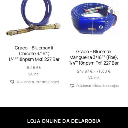
Graco – Bluemax Ii
Graco – Bluemax
Chicote 3/16″”,
Mangueira 3/16″” (Fbe),
1/4″”18npsm Mxf, 227 Bar
1/4″”18npsm Fxf, 227 Bar
92,99
€
Price
247,97
€
–
711,80
€
IVA Incl.
range:
IVA Incl.
Adicionar á lista de desejos
247,97 €
Adicionar á lista de desejos
through
711,80 €
LOJA ONLINE DA DELAROBIA