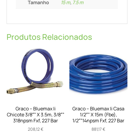
chicote
Tamanho
15 m
,
7.5 m
de
2
m
Produtos Relacionados
Graco – Bluemax Ii
Graco – Bluemax Ii Casa
Chicote 3/8″” X 3.5m, 3/8″”
1/2″” X 15m (Fbe),
318npsm Fxf, 227 Bar
1/2″”14npsm Fxf, 227 Bar
208,12
€
881,17
€