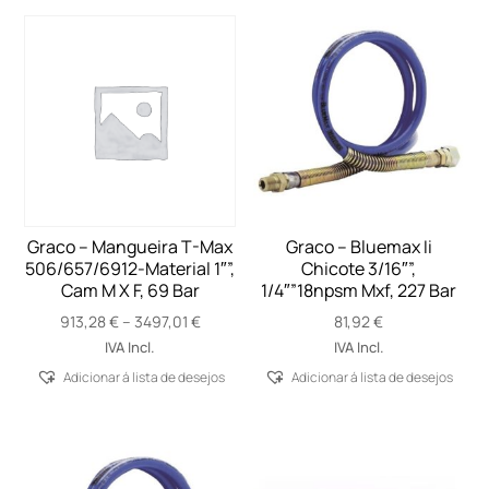
Graco – Mangueira T-Max
Graco – Bluemax Ii
506/657/6912-Material 1″”,
Chicote 3/16″”,
Cam M X F, 69 Bar
1/4″”18npsm Mxf, 227 Bar
Price
913,28
€
–
3497,01
€
81,92
€
range:
IVA Incl.
IVA Incl.
913,28 €
Adicionar á lista de desejos
Adicionar á lista de desejos
through
3497,01 €