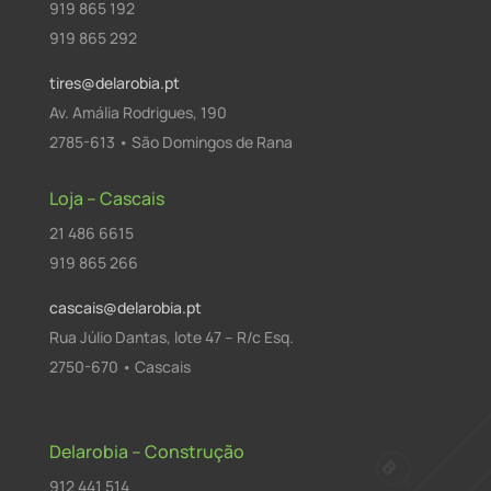
919 865 192
919 865 292
tires@delarobia.pt
Av. Amália Rodrigues, 190
2785-613 • São Domingos de Rana
Loja – Cascais
21 486 6615
919 865 266
cascais@delarobia.pt
Rua Júlio Dantas, lote 47 – R/c Esq.
2750-670 • Cascais
Delarobia – Construção
912 441 514