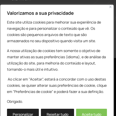
construcao@delarobia.pt
Valorizamos a sua privacidade
R. António Andrade, 1171
Este site utiliza cookies para melhorar sua experiência de
2820-287 • Charneca de Caparica
navegação e para personalizar o conteúdo que vê. Os
cookies são pequenos arquivos de texto que são
Products
PESQUISAR
search
armazenados no seu dispositivo quando visita um site.
A nossa utilização de cookies tem somente o objetivo de
manter ativas as suas preferências (idioma), e de análise da
utilização do site, para melhoria do conteúdo e layout,
tornando-o mais útil e intuitivo.
Ao clicar em "Aceitar", estará a concordar com o uso destas
cookies, se quiser alterar suas preferências de cookie, clique
© All Copyright 2025 by Delarobia.pt
0
em "Preferências de cookie" e poderá fazer a sua definição.
Desenvolvidor por:
Tecnologias Imaginadas
Obrigado.
Personalizar
Rejeitar tudo
Aceite tudo