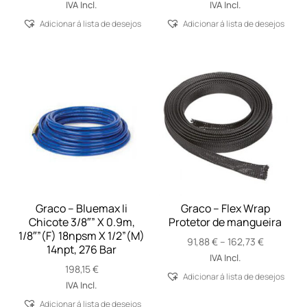
IVA Incl.
IVA Incl.
Adicionar á lista de desejos
Adicionar á lista de desejos
Graco – Bluemax Ii
Graco – Flex Wrap
Chicote 3/8″” X 0.9m,
Protetor de mangueira
1/8″”(F) 18npsm X 1/2”(M)
Price
91,88
€
–
162,73
€
14npt, 276 Bar
range:
IVA Incl.
198,15
€
91,88 €
Adicionar á lista de desejos
through
IVA Incl.
162,73 €
Adicionar á lista de desejos