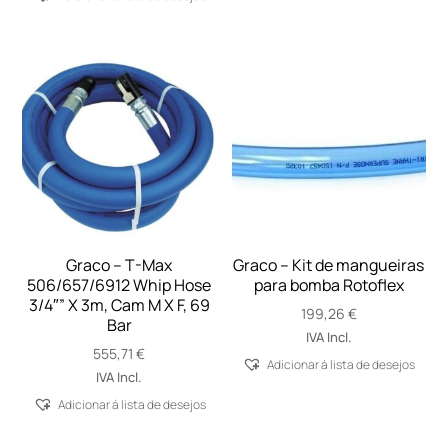
Graco – T-Max
Graco – Kit de mangueiras
506/657/6912 Whip Hose
para bomba Rotoflex
3/4″” X 3m, Cam M X F, 69
199,26
€
Bar
IVA Incl.
555,71
€
Adicionar á lista de desejos
IVA Incl.
Adicionar á lista de desejos