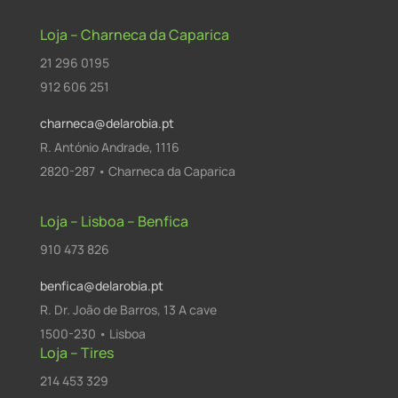
Loja – Charneca da Caparica
21 296 0195
912 606 251
charneca@delarobia.pt
R. António Andrade, 1116
2820-287 • Charneca da Caparica
Loja – Lisboa – Benfica
910 473 826
benfica@delarobia.pt
R. Dr. João de Barros, 13 A cave
1500-230 • Lisboa
Loja – Tires
214 453 329