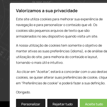
21 296 0195
912 606 251
Valorizamos a sua privacidade
Este site utiliza cookies para melhorar sua experiência de
charneca@delarobia.pt
navegação e para personalizar o conteúdo que vê. Os
R. António Andrade, 1116
cookies são pequenos arquivos de texto que são
2820-287 • Charneca da Caparica
armazenados no seu dispositivo quando visita um site.
Loja – Tires
A nossa utilização de cookies tem somente o objetivo de
214 453 329
manter ativas as suas preferências (idioma), e de análise d
919 865 192
utilização do site, para melhoria do conteúdo e layout,
919 865 292
tornando-o mais útil e intuitivo.
tires@delarobia.pt
Ao clicar em "Aceitar", estará a concordar com o uso desta
Av. Amália Rodrigues, 190
cookies, se quiser alterar suas preferências de cookie, cliqu
2785-613 • São Domingos de Rana
em "Preferências de cookie" e poderá fazer a sua definição.
Obrigado.
Personalizar
Rejeitar tudo
Aceite tudo