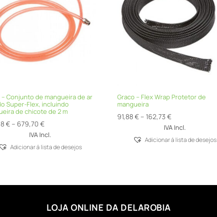
 – Conjunto de mangueira de ar
Graco – Flex Wrap Protetor de
do Super-Flex, incluindo
mangueira
eira de chicote de 2 m
Price
91,88
€
–
162,73
€
Price
98
€
–
679,70
€
range:
IVA Incl.
range:
IVA Incl.
91,88 €
Adicionar á lista de desejos
454,98 €
Adicionar á lista de desejos
through
through
162,73 €
679,70 €
LOJA ONLINE DA DELAROBIA