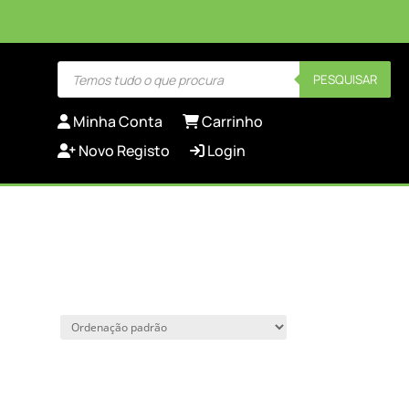
Products
PESQUISAR
search
Minha Conta
Carrinho
Novo Registo
Login