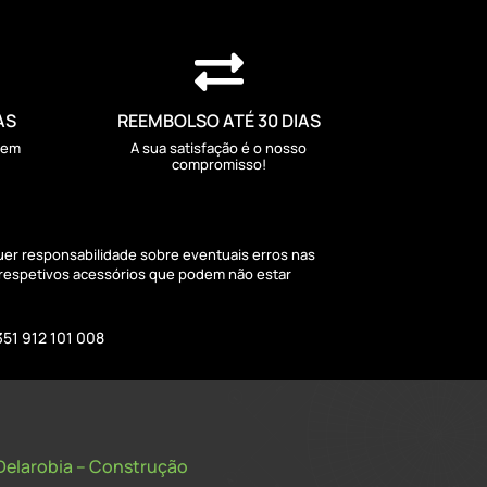

AS
REEMBOLSO ATÉ 30 DIAS
sem
A sua satisfação é o nosso
compromisso!
quer responsabilidade sobre eventuais erros nas
 respetivos acessórios que podem não estar
351 912 101 008
Delarobia – Construção