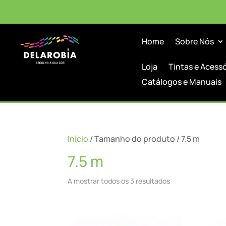
Home
Sobre Nós
Loja
Tintas e Acess
Catálogos e Manuais
Início
/ Tamanho do produto / 7.5 m
7.5 m
A mostrar todos os 3 resultados