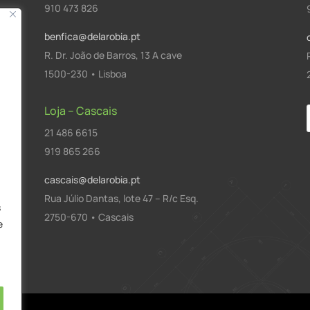
910 473 826
benfica@delarobia.pt
R. Dr. João de Barros, 13 A cave
1500-230 • Lisboa
Loja – Cascais
21 486 6615
a
919 865 266
cascais@delarobia.pt
Rua Júlio Dantas, lote 47 – R/c Esq.
s
2750-670 • Cascais
e