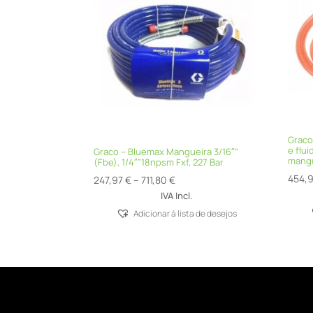
Graco
e flui
Graco – Bluemax Mangueira 3/16″”
mangu
(Fbe), 1/4″”18npsm Fxf, 227 Bar
454,
Price
247,97
€
–
711,80
€
range:
IVA Incl.
247,97 €
Adicionar á lista de desejos
through
711,80 €