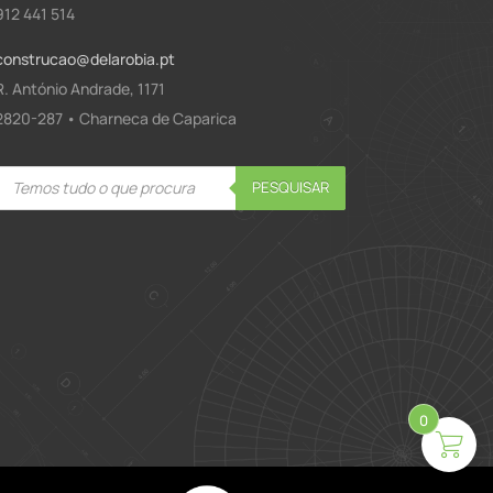
912 441 514
construcao@delarobia.pt
R. António Andrade, 1171
2820-287 • Charneca de Caparica
Products
PESQUISAR
search
0