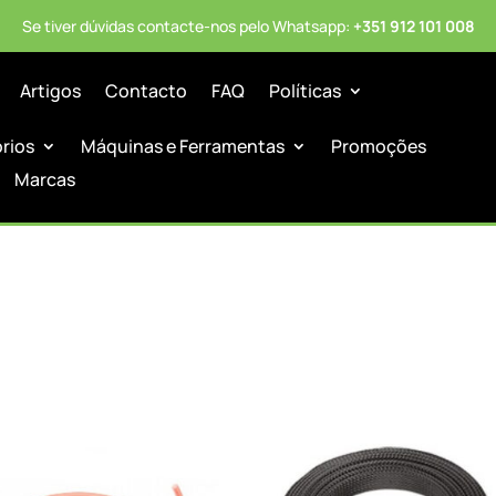
Se tiver dúvidas contacte-nos pelo Whatsapp:
+351 912 101 008
Artigos
Contacto
FAQ
Políticas
órios
Máquinas e Ferramentas
Promoções
Marcas