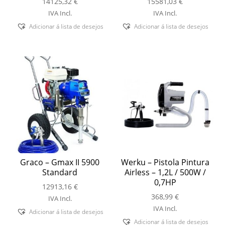
14125,32
€
15581,03
€
IVA Incl.
IVA Incl.
Adicionar á lista de desejos
Adicionar á lista de desejos
Graco – Gmax II 5900
Werku – Pistola Pintura
Standard
Airless – 1,2L / 500W /
0,7HP
12913,16
€
368,99
€
IVA Incl.
IVA Incl.
Adicionar á lista de desejos
Adicionar á lista de desejos