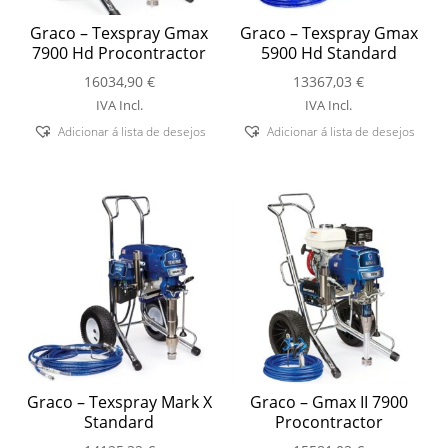
Graco – Texspray Gmax
Graco – Texspray Gmax
7900 Hd Procontractor
5900 Hd Standard
16034,90
€
13367,03
€
IVA Incl.
IVA Incl.
Adicionar á lista de desejos
Adicionar á lista de desejos
Graco – Texspray Mark X
Graco – Gmax II 7900
Standard
Procontractor