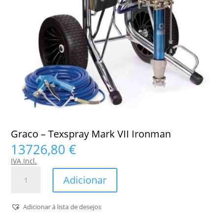
Graco – Texspray Mark VII Ironman
13726,80
€
IVA Incl.
Quantidade
Adicionar
de
Graco
-
Adicionar á lista de desejos
Texspray