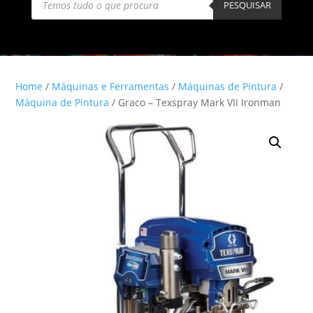
search
PESQUISAR
Home
/
Máquinas e Ferramentas
/
Máquinas de Pintura
/
Máquina de Pintura
/ Graco – Texspray Mark VII Ironman