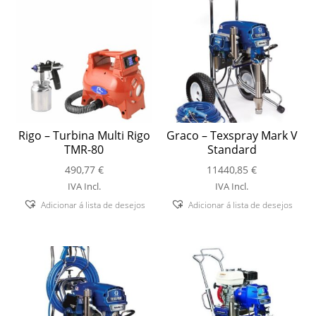
Rigo – Turbina Multi Rigo
Graco – Texspray Mark V
TMR-80
Standard
490,77
€
11440,85
€
IVA Incl.
IVA Incl.
Adicionar á lista de desejos
Adicionar á lista de desejos