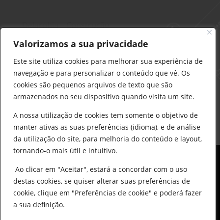
Delarobia – Construção
912 441 514
Valorizamos a sua privacidade
construcao@delarobia.pt
Este site utiliza cookies para melhorar sua experiência de
R. António Andrade, 1171
navegação e para personalizar o conteúdo que vê. Os
2820-287 • Charneca de Caparica
cookies são pequenos arquivos de texto que são
armazenados no seu dispositivo quando visita um site.
Products
search
PESQUISAR
A nossa utilização de cookies tem somente o objetivo de
manter ativas as suas preferências (idioma), e de análise
da utilização do site, para melhoria do conteúdo e layout,
tornando-o mais útil e intuitivo.
Ao clicar em "Aceitar", estará a concordar com o uso
destas cookies, se quiser alterar suas preferências de
cookie, clique em "Preferências de cookie" e poderá fazer
0
© All Copyright 2025 by Delarobia.pt
a sua definição.
Desenvolvidor por:
Tecnologias Imaginadas