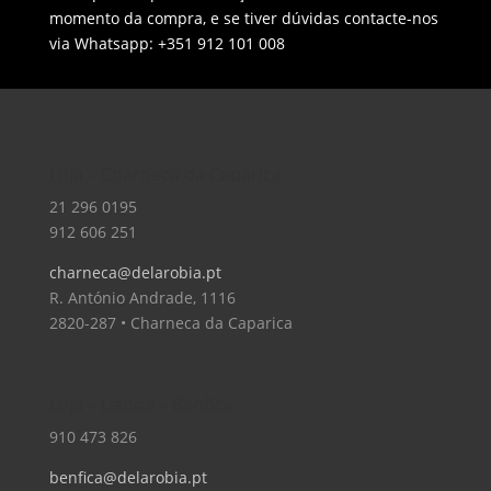
momento da compra, e se tiver dúvidas contacte-nos
via Whatsapp: +351 912 101 008
Loja – Charneca da Caparica
21 296 0195
912 606 251
charneca@delarobia.pt
R. António Andrade, 1116
2820-287 • Charneca da Caparica
Loja – Lisboa – Benfica
910 473 826
benfica@delarobia.pt