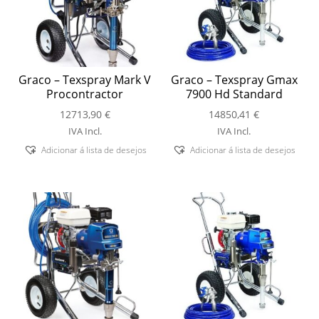
Graco – Texspray Mark V
Graco – Texspray Gmax
Procontractor
7900 Hd Standard
12713,90
€
14850,41
€
IVA Incl.
IVA Incl.
Adicionar á lista de desejos
Adicionar á lista de desejos