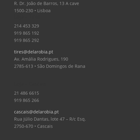
R. Dr. João de Barros, 13 A cave
1500-230 • Lisboa
Loja – Tires
214 453 329
919 865 192
919 865 292
tires@delarobia.pt
Av. Amália Rodrigues, 190
2785-613 • São Domingos de Rana
Loja – Cascais
21 486 6615
919 865 266
cascais@delarobia.pt
Rua Júlio Dantas, lote 47 – R/c Esq.
2750-670 • Cascais