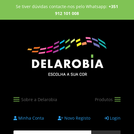
Se tiver dúvidas contacte-nos pelo Whatsapp:
+351
912 101 008
Minha Conta
Novo Registo
Login
Products