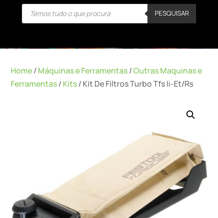
Products
PESQUISAR
search
Home
/
Máquinas e Ferramentas
/
Outras Maquinas e
Ferramentas
/
Kits
/ Kit De Filtros Turbo Tfs Ii-Et/Rs