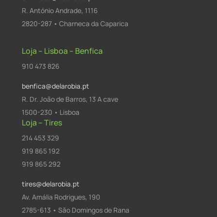
R. António Andrade, 1116
2820-287 • Charneca da Caparica
Loja – Lisboa – Benfica
910 473 826
benfica@delarobia.pt
R. Dr. João de Barros, 13 A cave
1500-230 • Lisboa
Loja – Tires
214 453 329
919 865 192
919 865 292
tires@delarobia.pt
Av. Amália Rodrigues, 190
2785-613 • São Domingos de Rana