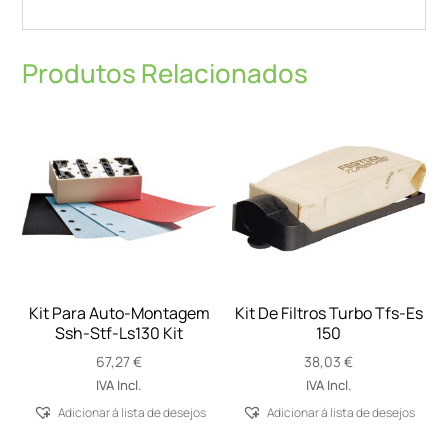
Produtos Relacionados
Kit Para Auto-Montagem
Kit De Filtros Turbo Tfs-Es
Ssh-Stf-Ls130 Kit
150
67,27
€
38,03
€
IVA Incl.
IVA Incl.
Adicionar á lista de desejos
Adicionar á lista de desejos