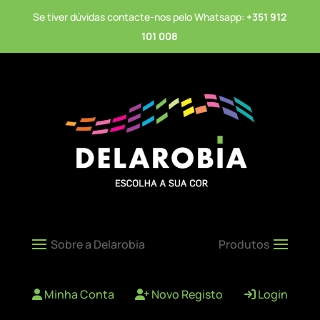
Se tiver dúvidas contacte-nos pelo Whatsapp:
+351 912
101 008
Minha Conta
Novo Registo
Login