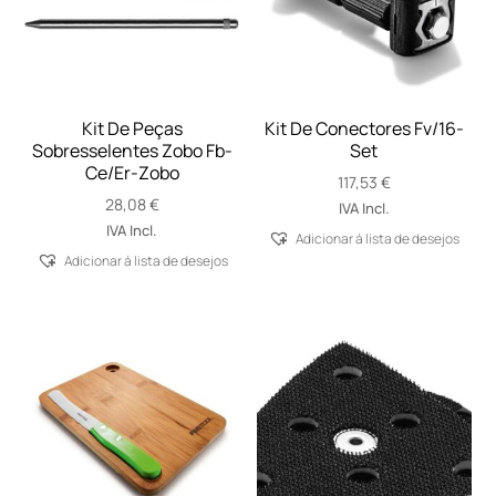
Kit De Peças
Kit De Conectores Fv/16-
Sobresselentes Zobo Fb-
Set
Ce/Er-Zobo
117,53
€
28,08
€
IVA Incl.
IVA Incl.
Adicionar á lista de desejos
Adicionar á lista de desejos