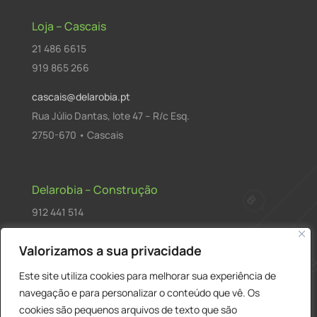
Loja – Cascais
21 486 6615
919 865 266
cascais@delarobia.pt
Rua Júlio Dantas, lote 47 – R/c Esq.
2750-670 • Cascais
Delarobia – Construção
912 441 514
construcao@delarobia.pt
Valorizamos a sua privacidade
R. António Andrade, 1171
Este site utiliza cookies para melhorar sua experiência de
2820-287 • Charneca de Caparica
navegação e para personalizar o conteúdo que vê. Os
cookies são pequenos arquivos de texto que são
Products