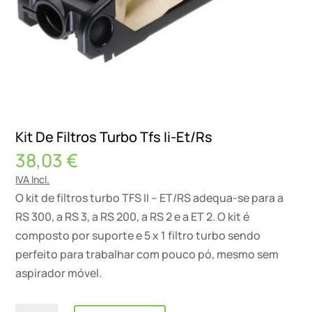
Kit De Filtros Turbo Tfs Ii-Et/Rs
38,03
€
IVA Incl.
O kit de filtros turbo TFS II – ET/RS adequa-se para a
RS 300, a RS 3, a RS 200, a RS 2 e a ET 2. O kit é
composto por suporte e 5 x 1 filtro turbo sendo
perfeito para trabalhar com pouco pó, mesmo sem
aspirador móvel.
Quantidade