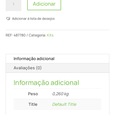
Adicionar
de
Kit
Adicionar á lista de desejos
De
Filtros
Turbo
REF:
487780
Categoria:
Kits
Tfs
Ii-
Et/Rs
Informação adicional
Avaliações (0)
Informação adicional
Peso
0,260 kg
Title
Default Title