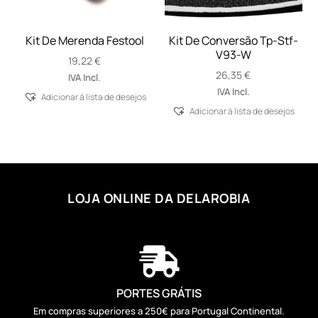
Kit De Merenda Festool
Kit De Conversão Tp-Stf-
V93-W
19,22
€
26,35
€
IVA Incl.
IVA Incl.
Adicionar á lista de desejos
Adicionar á lista de desejos
LOJA ONLINE DA DELAROBIA

PORTES GRÁTIS
Em compras superiores a 250€ para Portugal Continental.