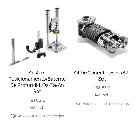
Kit Aux.
Kit De Conectores Ev/32-
Posicionamento/Batente
Set
De Profundid. Os-Ta/Ah
158,87
€
Set
IVA Incl.
191,02
€
Adicionar á lista de desejos
IVA Incl.
Adicionar á lista de desejos