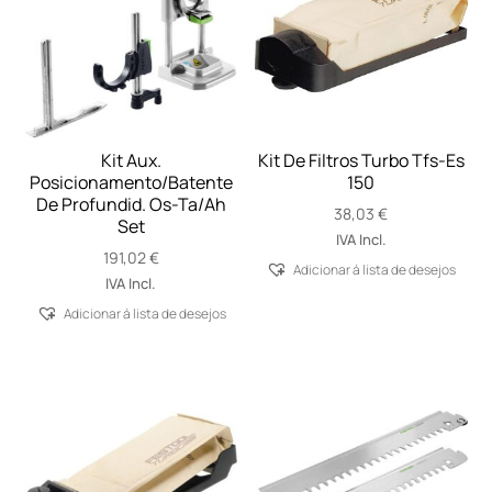
Kit Aux.
Kit De Filtros Turbo Tfs-Es
Posicionamento/Batente
150
De Profundid. Os-Ta/Ah
38,03
€
Set
IVA Incl.
191,02
€
Adicionar á lista de desejos
IVA Incl.
Adicionar á lista de desejos