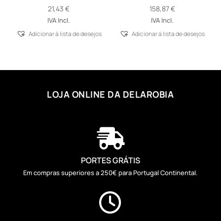
21,43
€
158,87
€
IVA Incl.
IVA Incl.
Adicionar á lista de desejos
Adicionar á lista de desejos
LOJA ONLINE DA DELAROBIA

PORTES GRÁTIS
Em compras superiores a 250€ para Portugal Continental.
