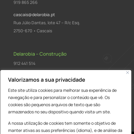
919 865 266
cascais@delarobia.pt
Rua Júlio Dantas, lote 47 – R/c Esq.
2750-670 • Cascais
Delarobia – Construção
912 441 514
construcao@delarobia.pt
Valorizamos a sua privacidade
R. António Andrade, 1171
Este site utiliza cookies para melhorar sua experiência de
2820-287 • Charneca de Caparica
navegação e para personalizar o conteúdo que vê. Os
cookies são pequenos arquivos de texto que são
Products
PESQUISAR
search
armazenados no seu dispositivo quando visita um site.
A nossa utilização de cookies tem somente o objetivo de
manter ativas as suas preferências (idioma), e de análise da