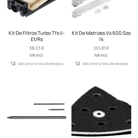
Kit De Filtros Turbo Tfs Ii-
Kit De Matrizes Vs 600 Szo
Et/Rs
14
38,03
€
201,81
€
IVA Incl.
IVA Incl.
Adicionar á lista de desejos
Adicionar á lista de desejos