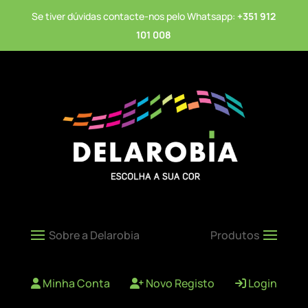
Se tiver dúvidas contacte-nos pelo Whatsapp:
+351 912
101 008
Minha Conta
Novo Registo
Login