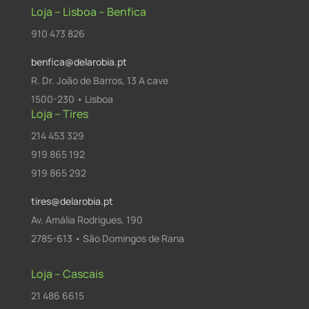
Loja – Lisboa – Benfica
910 473 826
benfica@delarobia.pt
R. Dr. João de Barros, 13 A cave
1500-230 • Lisboa
Loja – Tires
214 453 329
919 865 192
919 865 292
tires@delarobia.pt
Av. Amália Rodrigues, 190
2785-613 • São Domingos de Rana
Loja – Cascais
21 486 6615