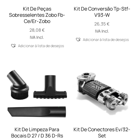
Kit De Peças
Kit De Conversão Tp-Stf-
Sobresselentes Zobo Fb-
V93-W
Ce/Er-Zobo
26,35
€
28,08
€
IVA Incl.
IVA Incl.
Adicionar á lista de desejos
Adicionar á lista de desejos
Kit De Limpeza Para
Kit De Conectores Ev/32-
Bocais D 27 / D 36 D-Rs
Set