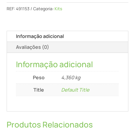
Vs
REF:
491153
Categoria:
Kits
600
Szo
20
Informação adicional
Avaliações (0)
Informação adicional
Peso
4,360 kg
Title
Default Title
Produtos Relacionados