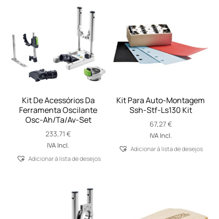
Kit De Acessórios Da
Kit Para Auto-Montagem
Ferramenta Oscilante
Ssh-Stf-Ls130 Kit
Osc-Ah/Ta/Av-Set
67,27
€
233,71
€
IVA Incl.
IVA Incl.
Adicionar á lista de desejos
Adicionar á lista de desejos