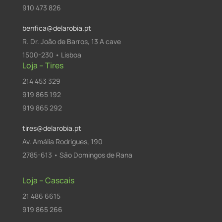
910 473 826
benfica@delarobia.pt
R. Dr. João de Barros, 13 A cave
1500-230 • Lisboa
Loja – Tires
214 453 329
919 865 192
919 865 292
tires@delarobia.pt
Av. Amália Rodrigues, 190
2785-613 • São Domingos de Rana
Loja – Cascais
21 486 6615
919 865 266