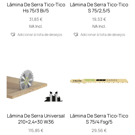
Lâmina De Serra Tico-Tico
Lâmina De Serra Tico-Tico
Hs 75/3 Bi/5
S 75/2,5/5
31,83
€
19,53
€
IVA Incl.
IVA Incl.
Adicionar á lista de desejos
Adicionar á lista de desejos
Lâmina De Serra Universal
Lâmina De Serra Tico-Tico
210×2,4×30 W36
S 75/4 Fsg/5
115,85
€
29,56
€