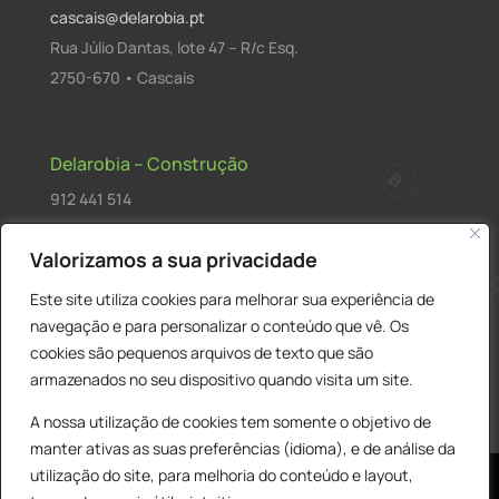
cascais@delarobia.pt
Rua Júlio Dantas, lote 47 – R/c Esq.
2750-670 • Cascais
Delarobia – Construção
912 441 514
construcao@delarobia.pt
Valorizamos a sua privacidade
R. António Andrade, 1171
Este site utiliza cookies para melhorar sua experiência de
2820-287 • Charneca de Caparica
navegação e para personalizar o conteúdo que vê. Os
cookies são pequenos arquivos de texto que são
Products
PESQUISAR
search
armazenados no seu dispositivo quando visita um site.
A nossa utilização de cookies tem somente o objetivo de
manter ativas as suas preferências (idioma), e de análise da
utilização do site, para melhoria do conteúdo e layout,