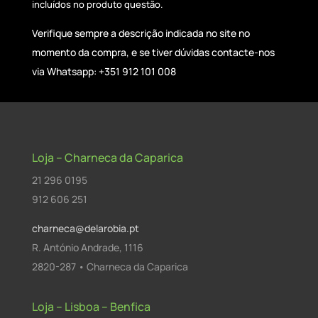
incluídos no produto questão.
Verifique sempre a descrição indicada no site no
momento da compra, e se tiver dúvidas contacte-nos
via Whatsapp: +351 912 101 008
Loja – Charneca da Caparica
21 296 0195
912 606 251
charneca@delarobia.pt
R. António Andrade, 1116
2820-287 • Charneca da Caparica
Loja – Lisboa – Benfica