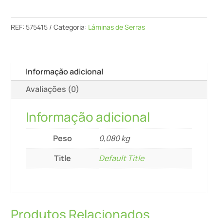
Serra
Dsb
REF:
575415
Categoria:
Láminas de Serras
350/G
Informação adicional
Avaliações (0)
Informação adicional
Peso
0,080 kg
Title
Default Title
Produtos Relacionados