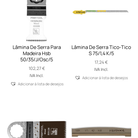
Lâmina De Serra Para
Lâmina De Serra Tico-Tico
Madeira Hsb
S 75/1,4 K/5
50/35/J/Osc/5
17,24
€
102,27
€
IVA Incl.
IVA Incl.
Adicionar á lista de desejos
Adicionar á lista de desejos