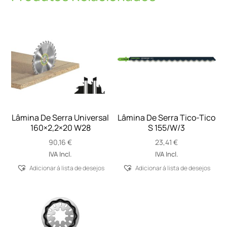
Lâmina De Serra Universal
Lâmina De Serra Tico-Tico
160×2,2×20 W28
S 155/W/3
90,16
€
23,41
€
IVA Incl.
IVA Incl.
Adicionar á lista de desejos
Adicionar á lista de desejos