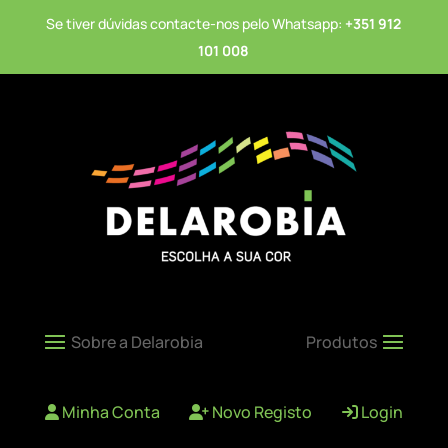
Se tiver dúvidas contacte-nos pelo Whatsapp:
+351 912
101 008
Minha Conta
Novo Registo
Login