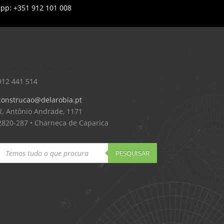
app: +351 912 101 008
Delarobia – Construção
912 441 514
construcao@delarobia.pt
R. António Andrade, 1171
2820-287 • Charneca de Caparica
Products
search
PESQUISAR