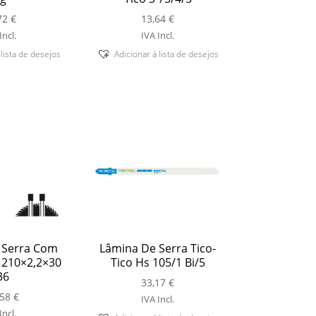
72
€
13,64
€
Incl.
IVA Incl.
 lista de desejos
Adicionar á lista de desejos
 Serra Com
Lâmina De Serra Tico-
 210×2,2×30
Tico Hs 105/1 Bi/5
36
33,17
€
,58
€
IVA Incl.
Incl.