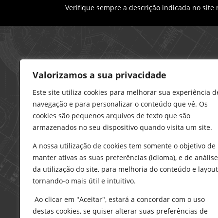
Verifique sempre a descrição indicada no site
Loja – Charneca da Caparica
Valorizamos a sua privacidade
21 296 0195
912 606 251
Este site utiliza cookies para melhorar sua experiência d
navegação e para personalizar o conteúdo que vê. Os
charneca@delarobia.pt
cookies são pequenos arquivos de texto que são
R. António Andrade, 1116
armazenados no seu dispositivo quando visita um site.
2820-287 • Charneca da Caparica
A nossa utilização de cookies tem somente o objetivo de
Loja – Tires
manter ativas as suas preferências (idioma), e de análise
214 453 329
da utilização do site, para melhoria do conteúdo e layout
919 865 192
tornando-o mais útil e intuitivo.
919 865 292
Ao clicar em "Aceitar", estará a concordar com o uso
tires@delarobia.pt
destas cookies, se quiser alterar suas preferências de
Av. Amália Rodrigues, 190