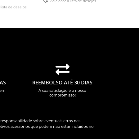
Adicionar á lista de desejos
 lista de desejos

IAS
REEMBOLSO ATÉ 30 DIAS
sem
A sua satisfação é o nosso
compromisso!
 responsabilidade sobre eventuais erros nas
tivos acessórios que podem não estar incluídos no