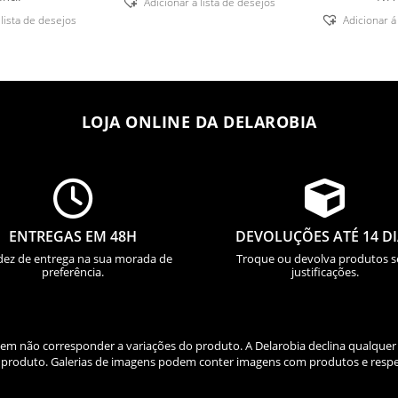
Adicionar á lista de desejos
 lista de desejos
Adicionar á
LOJA ONLINE DA DELAROBIA


ENTREGAS EM 48H
DEVOLUÇÕES ATÉ 14 D
dez de entrega na sua morada de
Troque ou devolva produtos 
preferência.
justificações.
odem não corresponder a variações do produto. A Delarobia declina qualquer
do produto. Galerias de imagens podem conter imagens com produtos e respe