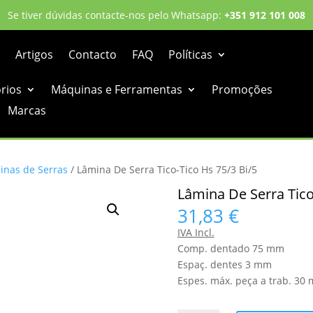
Se tiver dúvidas contacte-nos pelo Whatsapp:
+351 912 101 008
Artigos
Contacto
FAQ
Políticas
órios
Máquinas e Ferramentas
Promoções
Marcas
inas de Serras
/ Lâmina De Serra Tico-Tico Hs 75/3 Bi/5
Lâmina De Serra Tico
31,83
€
IVA Incl.
Comp. dentado 75 mm
Espaç. dentes 3 mm
Espes. máx. peça a trab. 30