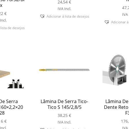
24,54
€
x
47,
IVA Incl.
22
€
IVA 
Adicionar á lista de desejos
Incl.
Adicionar á
 lista de desejos
De Serra
Lâmina De Serra Tico-
Lâmina De
160×2,2×20
Tico S 145/2,8/5
Dente Reto
28
F
38,25
€
16
€
176
IVA Incl.
Incl.
IVA 