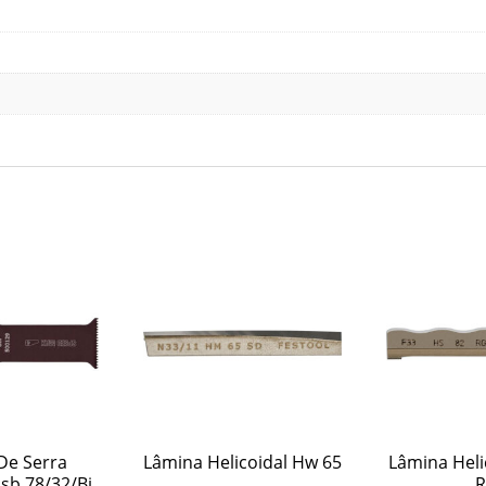
De Serra
Lâmina Helicoidal Hw 65
Lâmina Heli
sb 78/32/Bi
R