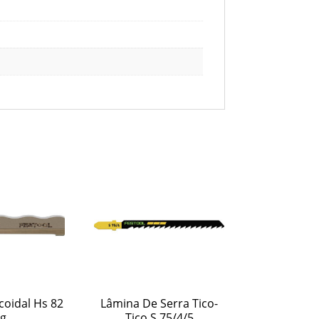
coidal Hs 82
Lâmina De Serra Tico-
g
Tico S 75/4/5