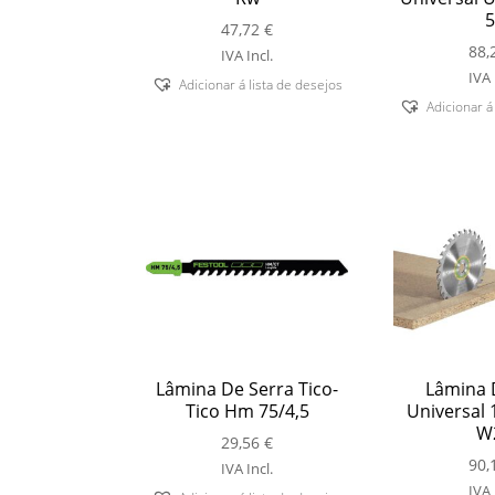
5
47,72
€
88,
IVA Incl.
IVA 
Adicionar á lista de desejos
Adicionar á
Lâmina De Serra Tico-
Lâmina 
Tico Hm 75/4,5
Universal 
W
29,56
€
90,
IVA Incl.
IVA 