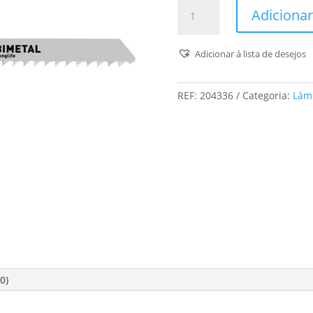
Quantidade
Adicionar
de
Lâmina
De
Adicionar á lista de desejos
Serra
Tico-
REF:
204336
Categoria:
Lámi
Tico
Hs
75/3
Bi/5
0)