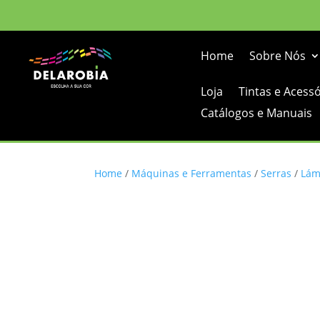
Home
Sobre Nós
Loja
Tintas e Acess
Catálogos e Manuais
Home
/
Máquinas e Ferramentas
/
Serras
/
Lám