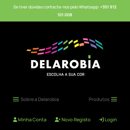
Se tiver dúvidas contacte-nos pelo Whatsapp:
+351 912
101 008
Minha Conta
Novo Registo
Login