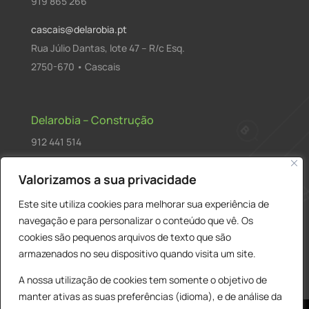
919 865 266
cascais@delarobia.pt
Rua Júlio Dantas, lote 47 – R/c Esq.
2750-670 • Cascais
Delarobia – Construção
912 441 514
construcao@delarobia.pt
Valorizamos a sua privacidade
R. António Andrade, 1171
Este site utiliza cookies para melhorar sua experiência de
2820-287 • Charneca de Caparica
navegação e para personalizar o conteúdo que vê. Os
cookies são pequenos arquivos de texto que são
Products
PESQUISAR
search
armazenados no seu dispositivo quando visita um site.
A nossa utilização de cookies tem somente o objetivo de
manter ativas as suas preferências (idioma), e de análise da