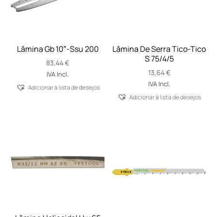
Lâmina Gb 10″-Ssu 200
Lâmina De Serra Tico-Tico
S 75/4/5
83,44
€
13,64
€
IVA Incl.
IVA Incl.
Adicionar á lista de desejos
Adicionar á lista de desejos