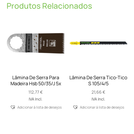
Produtos Relacionados
Lâmina De Serra Para
Lâmina De Serra Tico-Tico
Madeira Hsb 50/35/J 5x
S 105/4/5
112,77
€
21,66
€
IVA Incl.
IVA Incl.
Adicionar á lista de desejos
Adicionar á lista de desejos