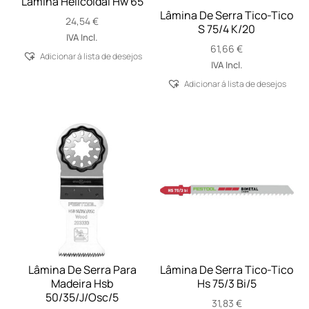
Lâmina Helicoidal Hw 65
Lâmina De Serra Tico-Tico
24,54
€
S 75/4 K/20
IVA Incl.
61,66
€
Adicionar á lista de desejos
IVA Incl.
Adicionar á lista de desejos
Lâmina De Serra Para
Lâmina De Serra Tico-Tico
Madeira Hsb
Hs 75/3 Bi/5
50/35/J/Osc/5
31,83
€