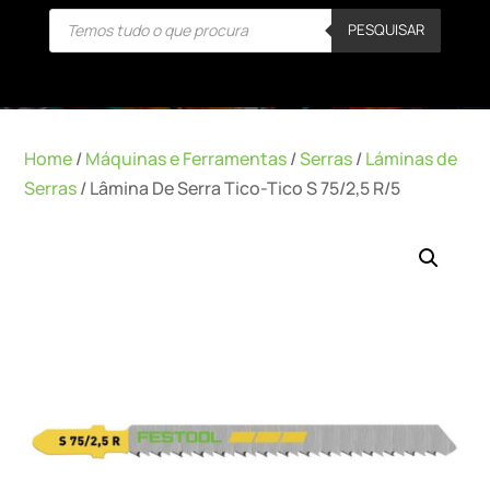
Products
PESQUISAR
search
Home
/
Máquinas e Ferramentas
/
Serras
/
Láminas de
Serras
/ Lâmina De Serra Tico-Tico S 75/2,5 R/5