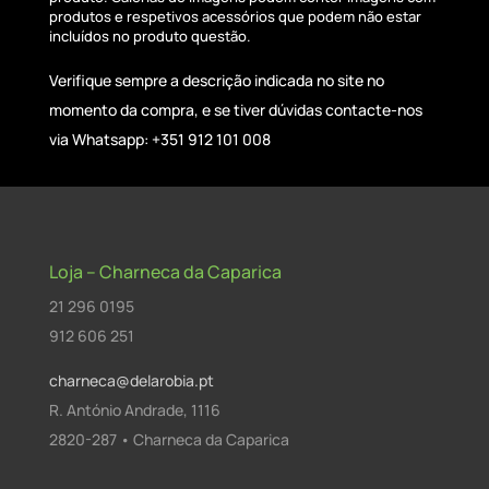
produtos e respetivos acessórios que podem não estar
incluídos no produto questão.
Verifique sempre a descrição indicada no site no
momento da compra, e se tiver dúvidas contacte-nos
via Whatsapp: +351 912 101 008
Loja – Charneca da Caparica
21 296 0195
912 606 251
charneca@delarobia.pt
R. António Andrade, 1116
2820-287 • Charneca da Caparica