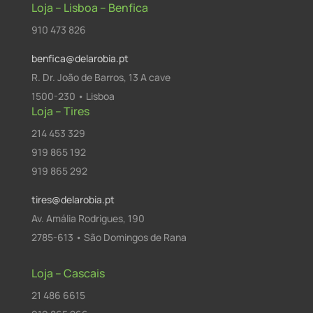
Loja – Lisboa – Benfica
910 473 826
benfica@delarobia.pt
R. Dr. João de Barros, 13 A cave
1500-230 • Lisboa
Loja – Tires
214 453 329
919 865 192
919 865 292
tires@delarobia.pt
Av. Amália Rodrigues, 190
2785-613 • São Domingos de Rana
Loja – Cascais
21 486 6615