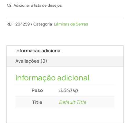
Adicionar á lista de desejos
De
Serra
Tico-
REF:
204259
Categoria:
Láminas de Serras
Tico
S
75/2,5
Informação adicional
R/5
Avaliações (0)
Informação adicional
Peso
0,040 kg
Title
Default Title