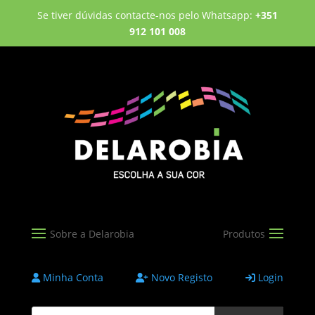
Se tiver dúvidas contacte-nos pelo Whatsapp:
+351
912 101 008
Minha Conta
Novo Registo
Login
Products