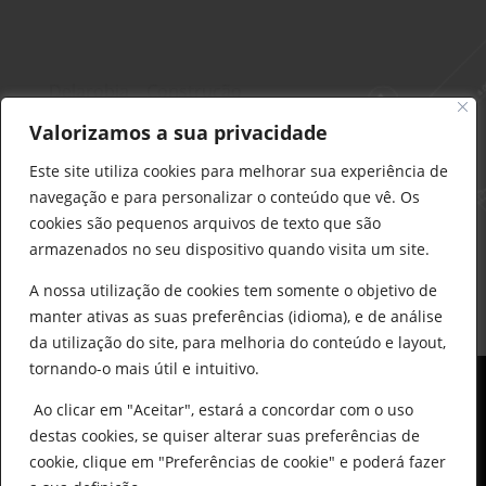
Delarobia – Construção
912 441 514
Valorizamos a sua privacidade
construcao@delarobia.pt
Este site utiliza cookies para melhorar sua experiência de
R. António Andrade, 1171
navegação e para personalizar o conteúdo que vê. Os
2820-287 • Charneca de Caparica
cookies são pequenos arquivos de texto que são
armazenados no seu dispositivo quando visita um site.
Products
search
PESQUISAR
A nossa utilização de cookies tem somente o objetivo de
manter ativas as suas preferências (idioma), e de análise
da utilização do site, para melhoria do conteúdo e layout,
tornando-o mais útil e intuitivo.
Ao clicar em "Aceitar", estará a concordar com o uso
destas cookies, se quiser alterar suas preferências de
cookie, clique em "Preferências de cookie" e poderá fazer
0
© All Copyright 2025 by Delarobia.pt