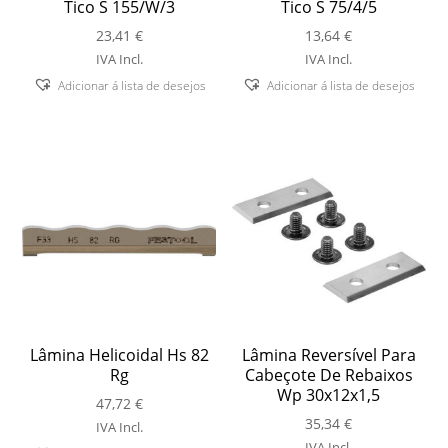
Tico S 155/W/3
Tico S 75/4/5
23,41
€
13,64
€
IVA Incl.
IVA Incl.
Adicionar á lista de desejos
Adicionar á lista de desejos
Lâmina Helicoidal Hs 82
Lâmina Reversível Para
Rg
Cabeçote De Rebaixos
Wp 30x12x1,5
47,72
€
35,34
€
IVA Incl.
IVA Incl.