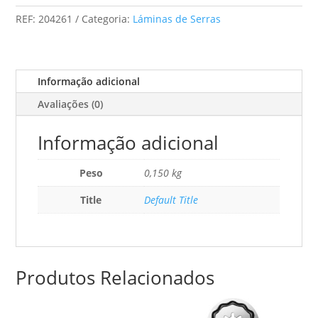
Tico-
REF:
204261
Categoria:
Láminas de Serras
Tico
S
75/2,8/20
Informação adicional
Avaliações (0)
Informação adicional
Peso
0,150 kg
Title
Default Title
Produtos Relacionados