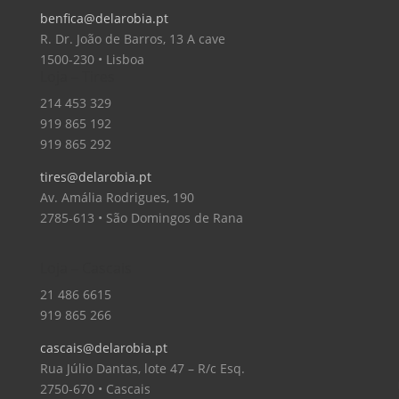
benfica@delarobia.pt
R. Dr. João de Barros, 13 A cave
1500-230 • Lisboa
Loja – Tires
214 453 329
919 865 192
919 865 292
tires@delarobia.pt
Av. Amália Rodrigues, 190
2785-613 • São Domingos de Rana
Loja – Cascais
21 486 6615
919 865 266
cascais@delarobia.pt
Rua Júlio Dantas, lote 47 – R/c Esq.
2750-670 • Cascais