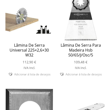
Lâmina De Serra
Lâmina De Serra Para
Universal 225×2,6×30
Madeira Hsb
W32
50/65/J/Osc/5
112,90
€
109,48
€
IVA Incl.
IVA Incl.
Adicionar á lista de desejos
Adicionar á lista de desejos