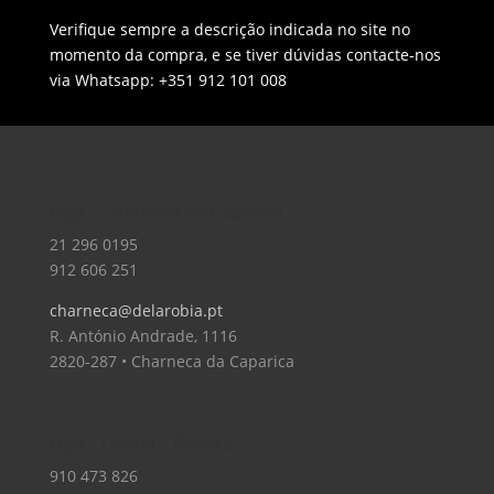
Verifique sempre a descrição indicada no site no
momento da compra, e se tiver dúvidas contacte-nos
via Whatsapp: +351 912 101 008
Loja – Charneca da Caparica
21 296 0195
912 606 251
charneca@delarobia.pt
R. António Andrade, 1116
2820-287 • Charneca da Caparica
Loja – Lisboa – Benfica
910 473 826