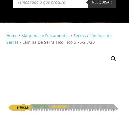
search
PESQUISAR
Home
/
Máquinas e Ferramentas
/
Serras
/
Láminas de
Serras
/ Lâmina De Serra Tico-Tico S 75/2,8/20