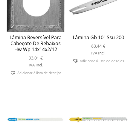
Lâmina Reversível Para
Lâmina Gb 10″-Ssu 200
Cabeçote De Rebaixos
83,44
€
Hw-Wp 14x14x2/12
IVA Incl.
93,01
€
Adicionar á lista de desejos
IVA Incl.
Adicionar á lista de desejos