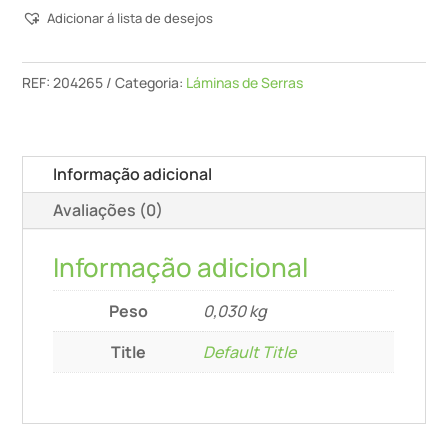
Adicionar á lista de desejos
De
Serra
Tico-
REF:
204265
Categoria:
Láminas de Serras
Tico
S
75/4
Informação adicional
K/5
Avaliações (0)
Informação adicional
Peso
0,030 kg
Title
Default Title