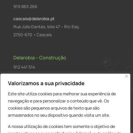
919 865 266
cascais@delarobia.pt
Rua Júlio Dantas, lote 47 – R/c Esq.
2750-670 • Cascais
Delarobia – Construção
912 441 514
construcao@delarobia.pt
Valorizamos a sua privacidade
R. António Andrade, 1171
Este site utiliza cookies para melhorar sua experiência de
2820-287 • Charneca de Caparica
navegação e para personalizar o conteúdo que vê. Os
cookies são pequenos arquivos de texto que são
Products
PESQUISAR
search
armazenados no seu dispositivo quando visita um site.
A nossa utilização de cookies tem somente o objetivo de