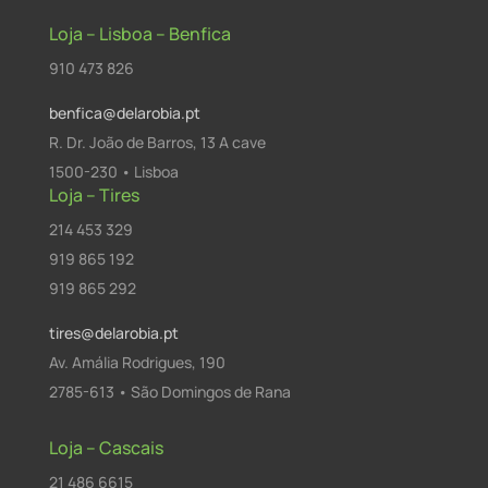
Loja – Lisboa – Benfica
910 473 826
benfica@delarobia.pt
R. Dr. João de Barros, 13 A cave
1500-230 • Lisboa
Loja – Tires
214 453 329
919 865 192
919 865 292
tires@delarobia.pt
Av. Amália Rodrigues, 190
2785-613 • São Domingos de Rana
Loja – Cascais
21 486 6615