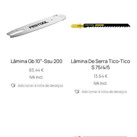
Lâmina Gb 10″-Ssu 200
Lâmina De Serra Tico-Tico
S 75/4/5
83,44
€
13,64
€
IVA Incl.
IVA Incl.
Adicionar á lista de desejos
Adicionar á lista de desejos