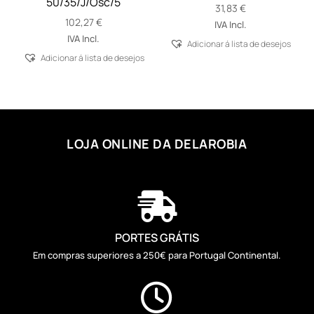
50/35/J/Osc/5
31,83
€
102,27
€
IVA Incl.
IVA Incl.
Adicionar á lista de desejos
Adicionar á lista de desejos
LOJA ONLINE DA DELAROBIA

PORTES GRÁTIS
Em compras superiores a 250€ para Portugal Continental.
