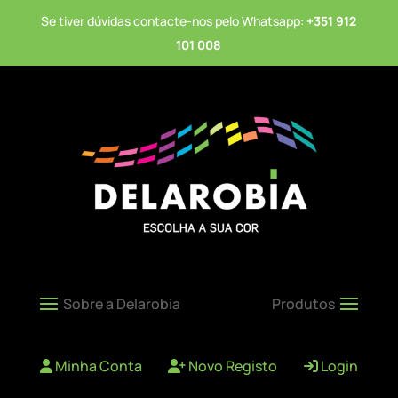
Se tiver dúvidas contacte-nos pelo Whatsapp:
+351 912
101 008
Minha Conta
Novo Registo
Login