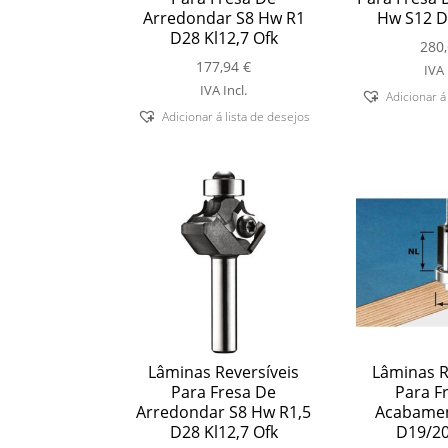
Arredondar S8 Hw R1
Hw S12 D
D28 Kl12,7 Ofk
280
177,94
€
IVA 
IVA Incl.
Adicionar á
Adicionar á lista de desejos
Lâminas Reversíveis
Lâminas R
Para Fresa De
Para F
Arredondar S8 Hw R1,5
Acabamen
D28 Kl12,7 Ofk
D19/2