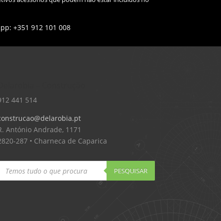
app: +351 912 101 008
Delarobia – Construção
912 441 514
construcao@delarobia.pt
R. António Andrade, 1171
2820-287 • Charneca de Caparica
Products
search
PESQUISAR