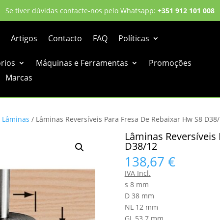
Se tiver dúvidas contacte-nos pelo Whatsapp:
+351 912 101 008
Artigos
Contacto
FAQ
Políticas
órios
Máquinas e Ferramentas
Promoções
Marcas
/
Lâminas
/ Lâminas Reversíveis Para Fresa De Rebaixar Hw S8 D38
Lâminas Reversíveis
D38/12
138,67
€
IVA Incl.
s 8 mm
D 38 mm
NL 12 mm
GL 53.7 mm