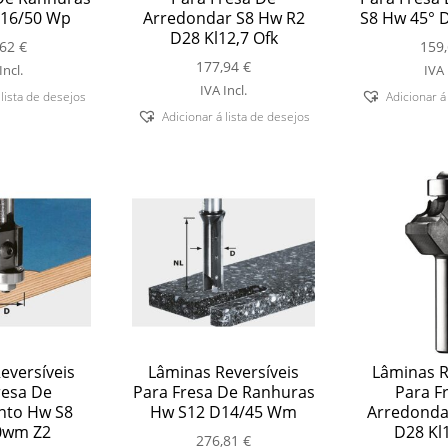
16/50 Wp
Arredondar S8 Hw R2
S8 Hw 45° D
D28 Kl12,7 Ofk
,62
€
159
177,94
€
Incl.
IVA 
IVA Incl.
 lista de desejos
Adicionar á
Adicionar á lista de desejos
eversíveis
Lâminas Reversíveis
Lâminas R
resa De
Para Fresa De Ranhuras
Para F
to Hw S8
Hw S12 D14/45 Wm
Arredonda
0wm Z2
D28 Kl1
276,81
€