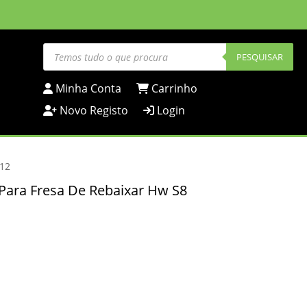
Products
search
PESQUISAR
Minha Conta
Carrinho
Novo Registo
Login
/12
 Para Fresa De Rebaixar Hw S8