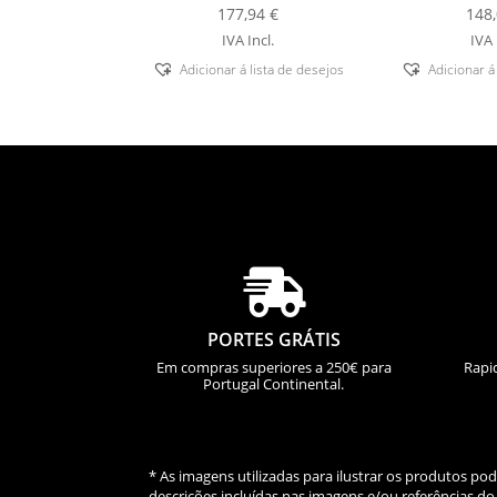
177,94
€
148
IVA Incl.
IVA 
Adicionar á lista de desejos
Adicionar á

PORTES GRÁTIS
Em compras superiores a 250€ para
Rapi
Portugal Continental.
* As imagens utilizadas para ilustrar os produtos p
descrições incluídas nas imagens e/ou referências 