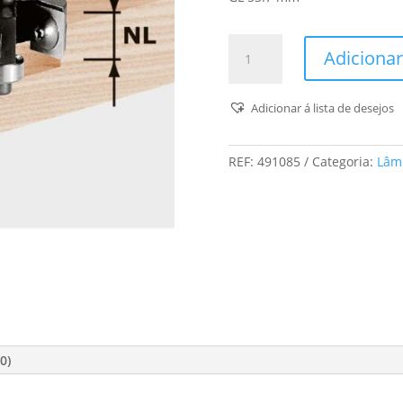
Quantidade
Adicionar
de
Lâminas
Reversíveis
Adicionar á lista de desejos
Para
Fresa
REF:
491085
Categoria:
Lâm
De
Rebaixar
Hw
S8
D38/12
0)