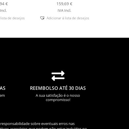
,94
€
159,69
€
Incl.
IVA Incl.
 lista de desejos
Adicionar á lista de desejos

IAS
REEMBOLSO ATÉ 30 DIAS
sem
A sua satisfação é o nosso
compromisso!
 responsabilidade sobre eventuais erros nas
tivos acessórios que podem não estar incluídos no