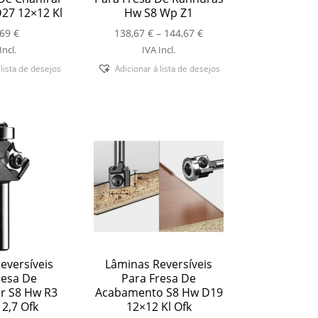
27 12×12 Kl
Hw S8 Wp Z1
Price
,69
€
138,67
€
–
144,67
€
range:
Incl.
IVA Incl.
138,67 €
 lista de desejos
Adicionar á lista de desejos
through
144,67 €
eversíveis
Lâminas Reversíveis
resa De
Para Fresa De
r S8 Hw R3
Acabamento S8 Hw D19
2,7 Ofk
12×12 Kl Ofk