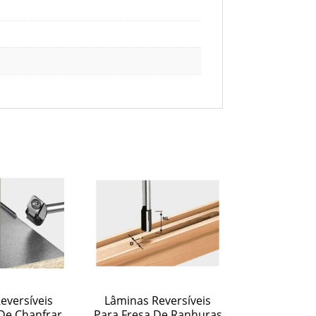
eversíveis
Lâminas Reversíveis
De Chanfrar
Para Fresa De Ranhuras