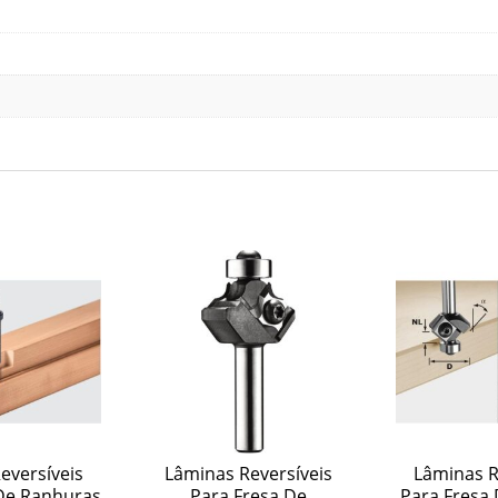
eversíveis
Lâminas Reversíveis
Lâminas R
De Ranhuras
Para Fresa De
Para Fresa 