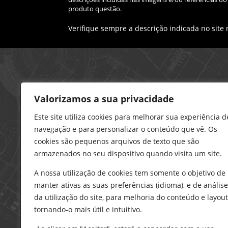
produto questão.
Verifique sempre a descrição indicada no site
Loja – Charneca da Caparica
Valorizamos a sua privacidade
21 296 0195
912 606 251
Este site utiliza cookies para melhorar sua experiência d
navegação e para personalizar o conteúdo que vê. Os
charneca@delarobia.pt
cookies são pequenos arquivos de texto que são
R. António Andrade, 1116
armazenados no seu dispositivo quando visita um site.
2820-287 • Charneca da Caparica
A nossa utilização de cookies tem somente o objetivo de
Loja – Tires
manter ativas as suas preferências (idioma), e de análise
214 453 329
da utilização do site, para melhoria do conteúdo e layout
919 865 192
tornando-o mais útil e intuitivo.
919 865 292