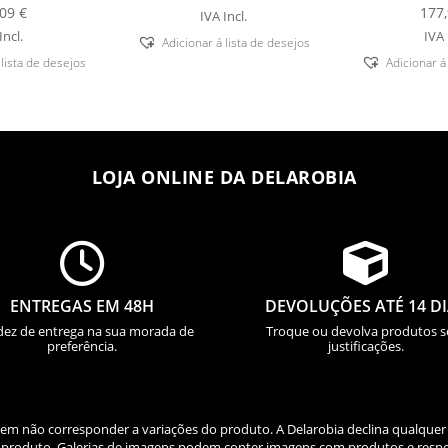
,09
€
177
IVA Incl.
Incl.
IVA 
Adicionar á lista de desejos
 lista de desejos
Adicionar á
LOJA ONLINE DA DELAROBIA


ENTREGAS EM 48H
DEVOLUÇÕES ATÉ 14 D
dez de entrega na sua morada de
Troque ou devolva produtos 
preferência.
justificações.
odem não corresponder a variações do produto. A Delarobia declina qualquer
do produto. Galerias de imagens podem conter imagens com produtos e respe