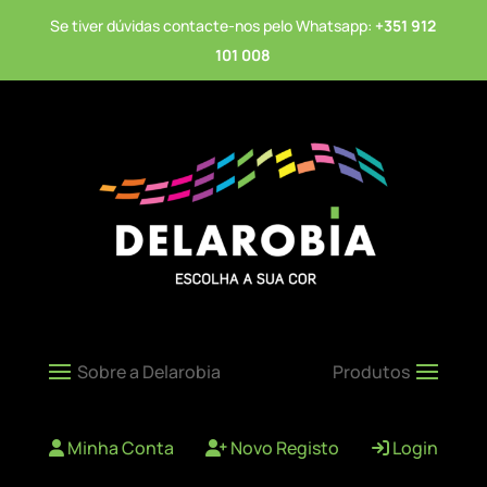
Se tiver dúvidas contacte-nos pelo Whatsapp:
+351 912
101 008
Minha Conta
Novo Registo
Login