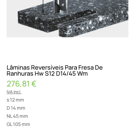
Lâminas Reversíveis Para Fresa De
Ranhuras Hw S12 D14/45 Wm
276,81
€
IVA Incl.
s 12 mm
D 14 mm
NL 45 mm
GL 105 mm