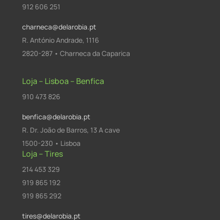
912 606 251
charneca@delarobia.pt
R. António Andrade, 1116
2820-287 • Charneca da Caparica
Loja – Lisboa – Benfica
910 473 826
benfica@delarobia.pt
R. Dr. João de Barros, 13 A cave
1500-230 • Lisboa
Loja – Tires
214 453 329
919 865 192
919 865 292
tires@delarobia.pt