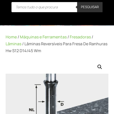
Products
PESQUISAR
search
Home
/
Máquinas e Ferramentas
/
Fresadoras
/
Lâminas
/ Lâminas Reversíveis Para Fresa De Ranhuras
Hw S12 D14/45 Wm