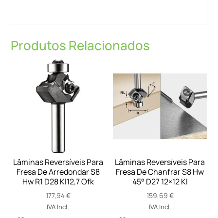
Produtos Relacionados
Lâminas Reversíveis Para
Lâminas Reversíveis Para
Fresa De Arredondar S8
Fresa De Chanfrar S8 Hw
Hw R1 D28 Kl12,7 Ofk
45° D27 12×12 Kl
177,94
€
159,69
€
IVA Incl.
IVA Incl.