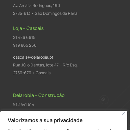
Av. Amália Rodrigues, 190
2785-613 • São Domingos de Rana
Loja – Cascais
21 486 6615
919 865 266
cascais@delarobia.pt
Rua Júlio Dantas, lote 47 – R/c Esq.
2750-670 • Cascais
Delarobia – Construção
912 441 514
construcao@delarobia.pt
Valorizamos a sua privacidade
R. António Andrade, 1171