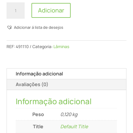
Quantidade
Adicionar
de
Lâminas
Adicionar á lista de desejos
Reversíveis
Para
Fresa
REF:
491110
Categoria:
Lâminas
De
Ranhuras
Hw
Informação adicional
S12
Avaliações (0)
D14/45
Wm
Informação adicional
Peso
0,120 kg
Title
Default Title