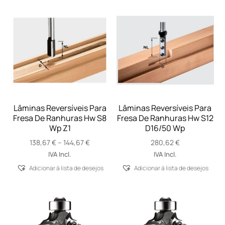
Lâminas Reversíveis Para
Lâminas Reversíveis Para
Fresa De Ranhuras Hw S8
Fresa De Ranhuras Hw S12
Wp Z1
D16/50 Wp
Price
138,67
€
–
144,67
€
280,62
€
range:
IVA Incl.
IVA Incl.
138,67 €
Adicionar á lista de desejos
Adicionar á lista de desejos
through
144,67 €