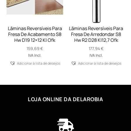
Lâminas Reversíveis Para
Lâminas Reversíveis Para
Fresa De Acabamento S8
Fresa De Arredondar S8
Hw D19 12×12 Kl Ofk
Hw R2 D28 Kl12,7 Ofk
159,69
€
177,94
€
IVA Incl.
IVA Incl.
Adicionar á lista de desejos
Adicionar á lista de desejos
LOJA ONLINE DA DELAROBIA
