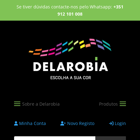
Se tiver dúvidas contacte-nos pelo Whatsapp:
+351
912 101 008
Minha Conta
Novo Registo
Login
Products