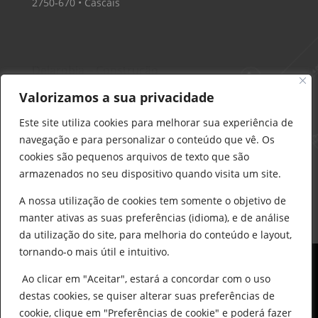
2750-670 • Cascais
Delarobia – Construção
912 441 514
Valorizamos a sua privacidade
construcao@delarobia.pt
Este site utiliza cookies para melhorar sua experiência de
R. António Andrade, 1171
navegação e para personalizar o conteúdo que vê. Os
2820-287 • Charneca de Caparica
cookies são pequenos arquivos de texto que são
armazenados no seu dispositivo quando visita um site.
Products
search
PESQUISAR
A nossa utilização de cookies tem somente o objetivo de
manter ativas as suas preferências (idioma), e de análise
da utilização do site, para melhoria do conteúdo e layout,
tornando-o mais útil e intuitivo.
Ao clicar em "Aceitar", estará a concordar com o uso
destas cookies, se quiser alterar suas preferências de
cookie, clique em "Preferências de cookie" e poderá fazer