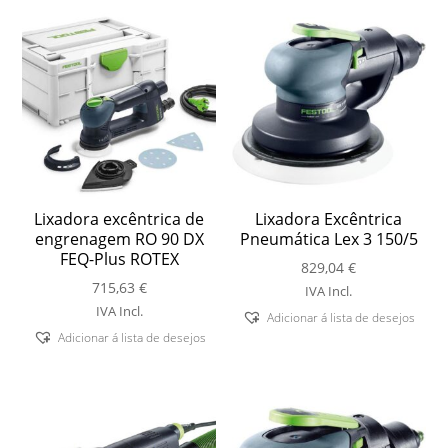
Lixadora excêntrica de
Lixadora Excêntrica
engrenagem RO 90 DX
Pneumática Lex 3 150/5
FEQ-Plus ROTEX
829,04
€
715,63
€
IVA Incl.
IVA Incl.
Adicionar á lista de desejos
Adicionar á lista de desejos