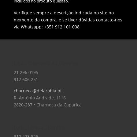
incluídos no produto questão.
Verifique sempre a descrição indicada no site no
momento da compra, e se tiver dúvidas contacte-nos
via Whatsapp: +351 912 101 008
Loja – Charneca da Caparica
21 296 0195
912 606 251
charneca@delarobia.pt
R. António Andrade, 1116
2820-287 • Charneca da Caparica
Loja – Lisboa – Benfica
910 473 826