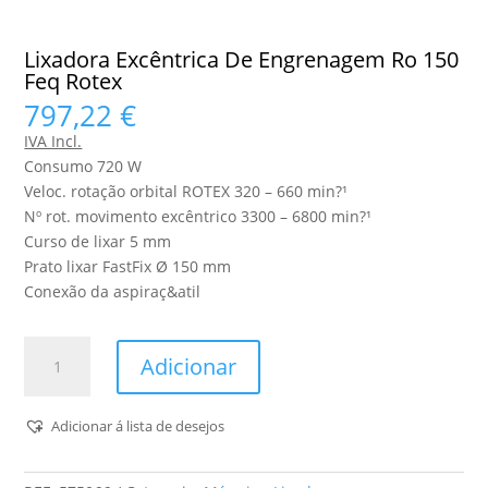
Lixadora Excêntrica De Engrenagem Ro 150
Feq Rotex
797,22
€
IVA Incl.
Consumo 720 W
Veloc. rotação orbital ROTEX 320 – 660 min?¹
Nº rot. movimento excêntrico 3300 – 6800 min?¹
Curso de lixar 5 mm
Prato lixar FastFix Ø 150 mm
Conexão da aspiraç&atil
Quantidade
Adicionar
de
Lixadora
Excêntrica
Adicionar á lista de desejos
De
Engrenagem