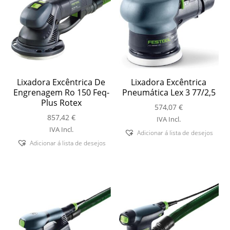
Lixadora Excêntrica De
Lixadora Excêntrica
Engrenagem Ro 150 Feq-
Pneumática Lex 3 77/2,5
Plus Rotex
574,07
€
857,42
€
IVA Incl.
IVA Incl.
Adicionar á lista de desejos
Adicionar á lista de desejos