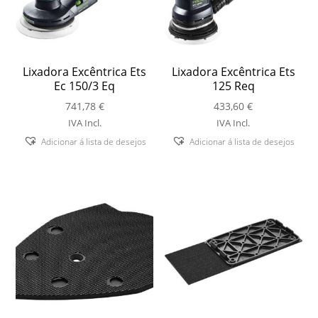
Lixadora Excêntrica Ets
Lixadora Excêntrica Ets
Ec 150/3 Eq
125 Req
741,78
€
433,60
€
IVA Incl.
IVA Incl.
Adicionar á lista de desejos
Adicionar á lista de desejos