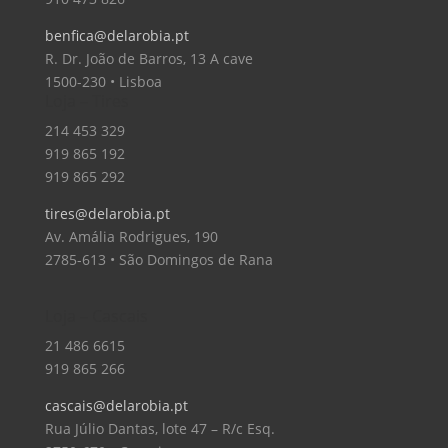
benfica@delarobia.pt
R. Dr. João de Barros, 13 A cave
1500-230 • Lisboa
Loja – Tires
214 453 329
919 865 192
919 865 292
tires@delarobia.pt
Av. Amália Rodrigues, 190
2785-613 • São Domingos de Rana
Loja – Cascais
21 486 6615
919 865 266
cascais@delarobia.pt
Rua Júlio Dantas, lote 47 – R/c Esq.