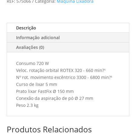
REF:
575066
Categoria:
Máquina Lixadora
Ro
150
Feq
Rotex
Descrição
Informação adicional
Avaliações (0)
Consumo 720 W
Veloc. rotação orbital ROTEX 320 - 660 min?¹
Nº rot. movimento excêntrico 3300 - 6800 min?¹
Curso de lixar 5 mm
Prato lixar FastFix Ø 150 mm
Conexão da aspiração de pó Ø 27 mm
Peso 2.3 kg
Produtos Relacionados