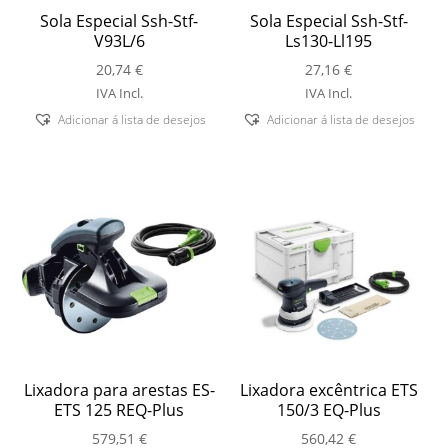
Sola Especial Ssh-Stf-
Sola Especial Ssh-Stf-
V93L/6
Ls130-Ll195
20,74
€
27,16
€
IVA Incl.
IVA Incl.
Adicionar á lista de desejos
Adicionar á lista de desejos
Lixadora para arestas ES-
Lixadora excêntrica ETS
ETS 125 REQ-Plus
150/3 EQ-Plus
579,51
€
560,42
€