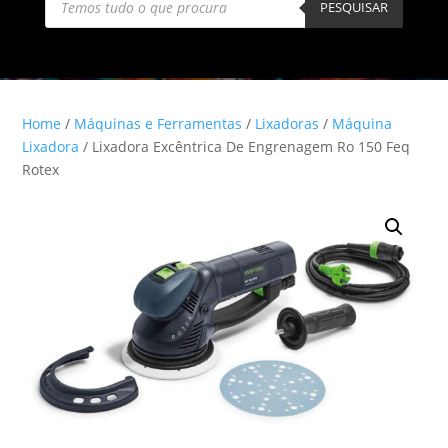
search
PESQUISAR
Home
/
Máquinas e Ferramentas
/
Lixadoras
/
Máquina
Lixadora
/ Lixadora Excêntrica De Engrenagem Ro 150 Feq
Rotex