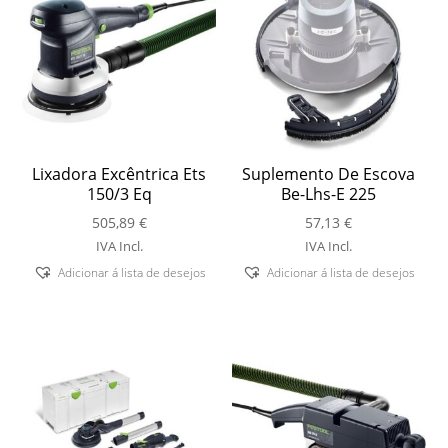
Lixadora Excêntrica Ets
Suplemento De Escova
150/3 Eq
Be-Lhs-E 225
505,89
€
57,13
€
IVA Incl.
IVA Incl.
Adicionar á lista de desejos
Adicionar á lista de desejos