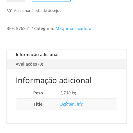
Lixadora
Excêntrica
Adicionar á lista de desejos
Ets
Ec
REF:
576341
Categoria:
Máquina Lixadora
125/3
Eq-
Plus
Informação adicional
Avaliações (0)
Informação adicional
Peso
3,730 kg
Title
Default Title