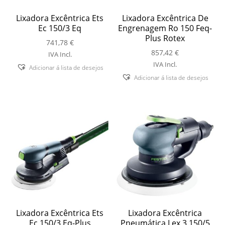
Lixadora Excêntrica Ets
Lixadora Excêntrica De
Ec 150/3 Eq
Engrenagem Ro 150 Feq-
Plus Rotex
741,78
€
857,42
€
IVA Incl.
IVA Incl.
Adicionar á lista de desejos
Adicionar á lista de desejos
Lixadora Excêntrica Ets
Lixadora Excêntrica
Ec 150/3 Eq-Plus
Pneumática Lex 3 150/5