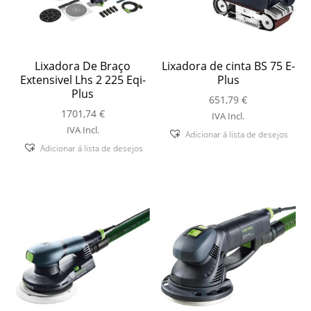
Lixadora De Braço
Lixadora de cinta BS 75 E-
Extensivel Lhs 2 225 Eqi-
Plus
Plus
651,79
€
1701,74
€
IVA Incl.
IVA Incl.
Adicionar á lista de desejos
Adicionar á lista de desejos