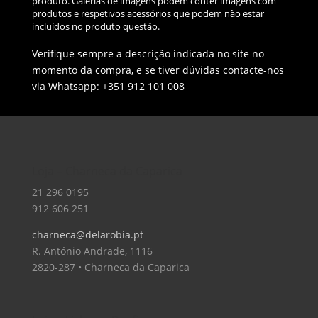
produto. Galerias de imagens podem conter imagens com
produtos e respetivos acessórios que podem não estar
incluídos no produto questão.
Verifique sempre a descrição indicada no site no
momento da compra, e se tiver dúvidas contacte-nos
via Whatsapp: +351 912 101 008
Loja – Charneca da Caparica
21 296 0195
912 606 251
charneca@delarobia.pt
R. António Andrade, 1116
2820-287 • Charneca da Caparica