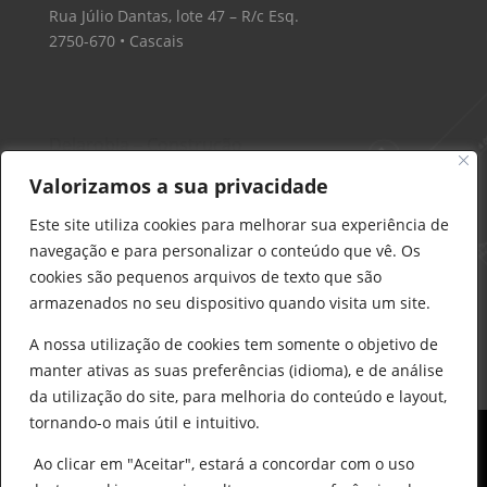
Rua Júlio Dantas, lote 47 – R/c Esq.
2750-670 • Cascais
Delarobia – Construção
912 441 514
Valorizamos a sua privacidade
construcao@delarobia.pt
Este site utiliza cookies para melhorar sua experiência de
R. António Andrade, 1171
navegação e para personalizar o conteúdo que vê. Os
2820-287 • Charneca de Caparica
cookies são pequenos arquivos de texto que são
armazenados no seu dispositivo quando visita um site.
Products
search
PESQUISAR
A nossa utilização de cookies tem somente o objetivo de
manter ativas as suas preferências (idioma), e de análise
da utilização do site, para melhoria do conteúdo e layout,
tornando-o mais útil e intuitivo.
Ao clicar em "Aceitar", estará a concordar com o uso