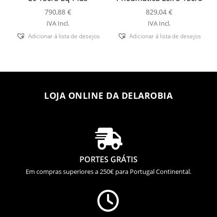
790,88
€
829,04
€
IVA Incl.
IVA Incl.
Adicionar á lista de desejos
Adicionar á lista de desejos
LOJA ONLINE DA DELAROBIA

PORTES GRÁTIS
Em compras superiores a 250€ para Portugal Continental.
