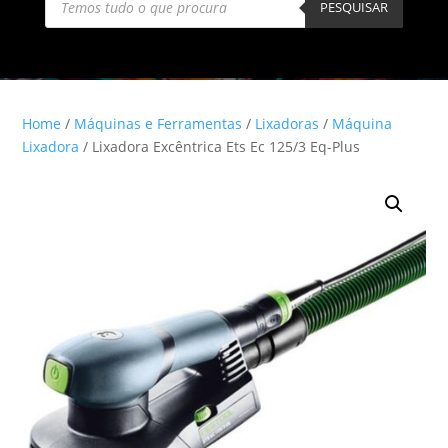
search
PESQUISAR
Home
/
Máquinas e Ferramentas
/
Lixadoras
/
Máquina
Lixadora
/ Lixadora Excêntrica Ets Ec 125/3 Eq-Plus