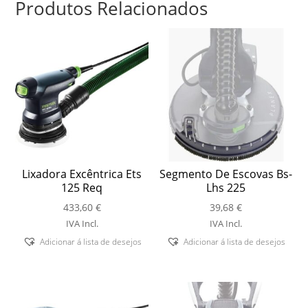
Produtos Relacionados
Lixadora Excêntrica Ets
Segmento De Escovas Bs-
125 Req
Lhs 225
433,60
€
39,68
€
IVA Incl.
IVA Incl.
Adicionar á lista de desejos
Adicionar á lista de desejos