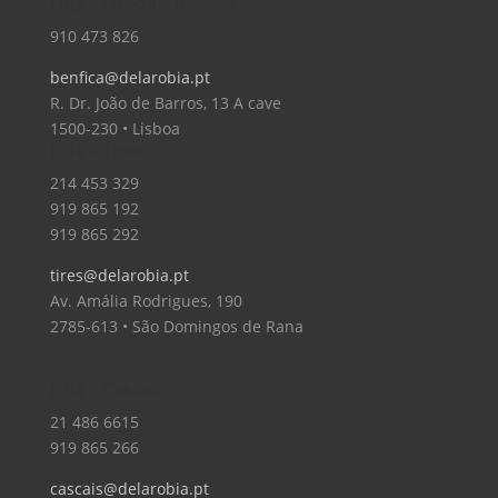
Loja – Lisboa – Benfica
910 473 826
benfica@delarobia.pt
R. Dr. João de Barros, 13 A cave
1500-230 • Lisboa
Loja – Tires
214 453 329
919 865 192
919 865 292
tires@delarobia.pt
Av. Amália Rodrigues, 190
2785-613 • São Domingos de Rana
Loja – Cascais
21 486 6615
919 865 266
cascais@delarobia.pt