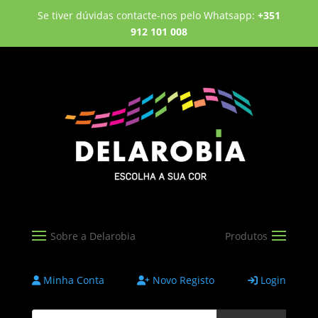
Se tiver dúvidas contacte-nos pelo Whatsapp:
+351
912 101 008
Minha Conta
Novo Registo
Login
Products