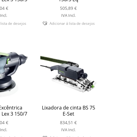
,04
€
505,89
€
Incl.
IVA Incl.
 lista de desejos
Adicionar á lista de desejos
Excêntrica
Lixadora de cinta BS 75
Lex 3 150/7
E-Set
,04
€
834,51
€
Incl.
IVA Incl.