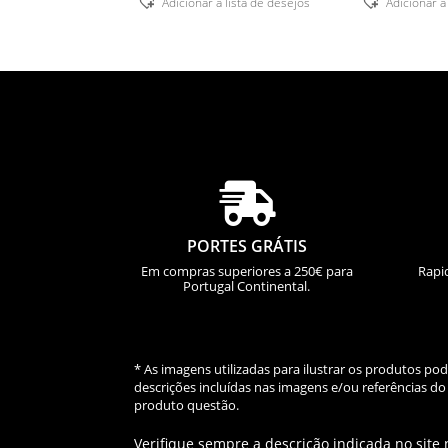
Adicionar á lista de desejos
Adicionar á

PORTES GRÁTIS
Em compras superiores a 250€ para
Rapi
Portugal Continental.
* As imagens utilizadas para ilustrar os produtos p
descrições incluídas nas imagens e/ou referências 
produto questão.
Verifique sempre a descrição indicada no site