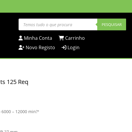
Products
search
PESQUISAR
Minha Conta
Carrinho
Novo Registo
Login
Ets 125 Req
o 6000 – 12000 min?¹
 Ø 27 mm