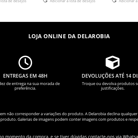
 lista de desejos
Adicionar á lista de desejos
Adicionar á
LOJA ONLINE DA DELAROBIA


ENTREGAS EM 48H
DEVOLUÇÕES ATÉ 14 D
dez de entrega na sua morada de
Troque ou devolva produtos 
preferência.
justificações.
odem não corresponder a variações do produto. A Delarobia declina qualquer
do produto. Galerias de imagens podem conter imagens com produtos e respe
 no momento da compra, e se tiver dúvidas contacte-nos via Whats