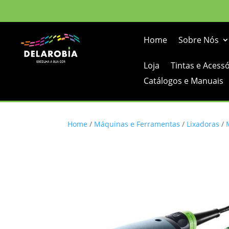
Home
Sobre Nós
Loja
Tintas e Acess
Catálogos e Manuais
Home
/
Máquinas e Ferramentas
/
Lixadoras
/