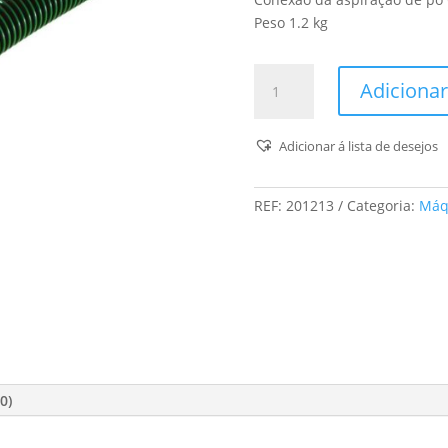
Peso 1.2 kg
Quantidade
Adicionar
de
Lixadora
Excêntrica
Adicionar á lista de desejos
Ets
125
REF:
201213
Categoria:
Máq
Req
0)