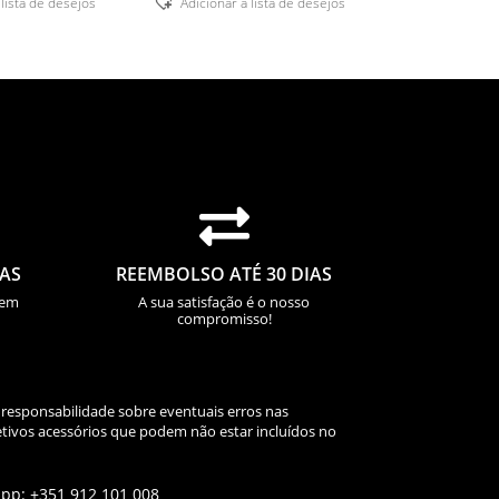
 lista de desejos
Adicionar á lista de desejos

IAS
REEMBOLSO ATÉ 30 DIAS
sem
A sua satisfação é o nosso
compromisso!
 responsabilidade sobre eventuais erros nas
tivos acessórios que podem não estar incluídos no
app: +351 912 101 008