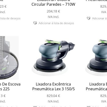
Circular Paredes – 710W
,23
€
829
204,18
€
Incl.
IVA 
IVA Incl.
 lista de desejos
Adicionar á
Adicionar á lista de desejos
 De Escova
Lixadora Excêntrica
Lixadora 
s 225
Pneumática Lex 3 150/5
Pneumática 
13
€
829,04
€
829
Incl.
IVA Incl.
IVA 