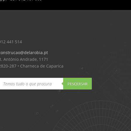
Delarobia – Construção
912 441 514
construcao@delarobia.pt
R. António Andrade, 1171
2820-287 • Charneca de Caparica
Products
search
PESQUISAR