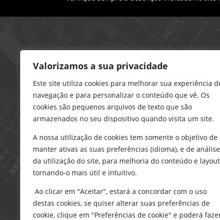
Loja – Charneca da Caparica
Valorizamos a sua privacidade
21 296 0195
912 606 251
Este site utiliza cookies para melhorar sua experiência d
navegação e para personalizar o conteúdo que vê. Os
charneca@delarobia.pt
cookies são pequenos arquivos de texto que são
R. António Andrade, 1116
armazenados no seu dispositivo quando visita um site.
2820-287 • Charneca da Caparica
A nossa utilização de cookies tem somente o objetivo de
Loja – Tires
manter ativas as suas preferências (idioma), e de análise
214 453 329
da utilização do site, para melhoria do conteúdo e layout
919 865 192
tornando-o mais útil e intuitivo.
919 865 292
Ao clicar em "Aceitar", estará a concordar com o uso
tires@delarobia.pt
destas cookies, se quiser alterar suas preferências de
Av. Amália Rodrigues, 190
cookie, clique em "Preferências de cookie" e poderá faze