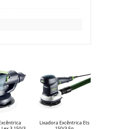
Excêntrica
Lixadora Excêntrica Ets
Lex 3 150/3
150/3 Eq