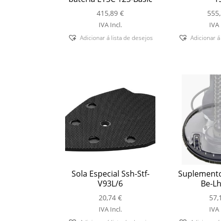
415,89
€
555
IVA Incl.
IVA 
Adicionar á lista de desejos
Adicionar á
Sola Especial Ssh-Stf-
Suplemento
V93L/6
Be-Lh
20,74
€
57,
IVA Incl.
IVA 