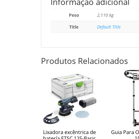
Informação adicional
Peso
2,110 kg
Title
Default Title
Produtos Relacionados
Lixadora excêntrica de
Guia Para O
batería ETSC 125-Basic
1