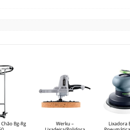
 Chão Bg-Rg
Werku –
Lixadora 
50
Lixadeira/Polidora
Pneumática 