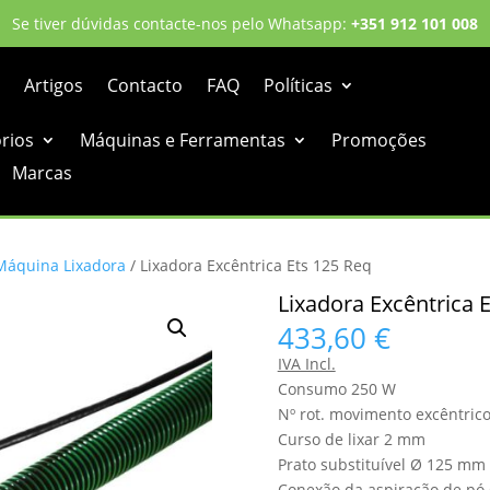
Se tiver dúvidas contacte-nos pelo Whatsapp:
+351 912 101 008
Artigos
Contacto
FAQ
Políticas
órios
Máquinas e Ferramentas
Promoções
Marcas
Máquina Lixadora
/ Lixadora Excêntrica Ets 125 Req
Lixadora Excêntrica 
433,60
€
IVA Incl.
Consumo 250 W
Nº rot. movimento excêntric
Curso de lixar 2 mm
Prato substituível Ø 125 mm
Conexão da aspiração de pó