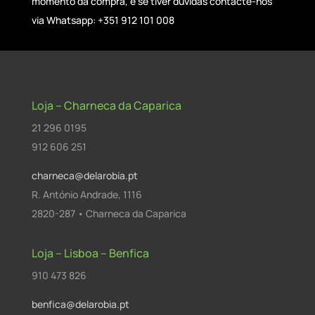
momento da compra, e se tiver dúvidas contacte-nos
via Whatsapp: +351 912 101 008
Loja – Charneca da Caparica
21 296 0195
912 606 251
charneca@delarobia.pt
R. António Andrade, 1116
2820-287 • Charneca da Caparica
Loja – Lisboa – Benfica
910 473 826
benfica@delarobia.pt