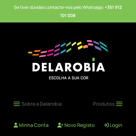
Se tiver dúvidas contacte-nos pelo Whatsapp:
+351 912
101 008
Minha Conta
Novo Registo
Login