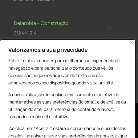
Delarobia – Construção
912 441 514
construcao@delarobia.pt
Valorizamos a sua privacidade
R. António Andrade, 1171
Este site utiliza cookies para melhorar sua experiência de
2820-287 • Charneca de Caparica
navegação e para personalizar o conteúdo que vê. Os
cookies são pequenos arquivos de texto que são
Products
PESQUISAR
search
armazenados no seu dispositivo quando visita um site.
A nossa utilização de cookies tem somente o objetivo de
manter ativas as suas preferências (idioma), e de análise da
utilização do site, para melhoria do conteúdo e layout,
tornando-o mais útil e intuitivo.
Ao clicar em "Aceitar", estará a concordar com o uso destas
cookies, se quiser alterar suas preferências de cookie, clique