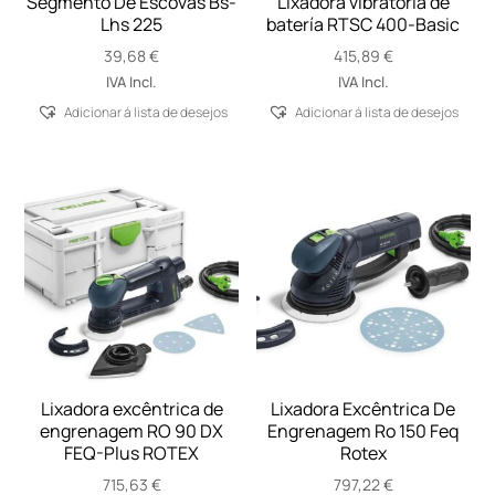
Segmento De Escovas Bs-
Lixadora vibratória de
Lhs 225
batería RTSC 400-Basic
39,68
€
415,89
€
IVA Incl.
IVA Incl.
Adicionar á lista de desejos
Adicionar á lista de desejos
Lixadora excêntrica de
Lixadora Excêntrica De
engrenagem RO 90 DX
Engrenagem Ro 150 Feq
FEQ-Plus ROTEX
Rotex
715,63
€
797,22
€