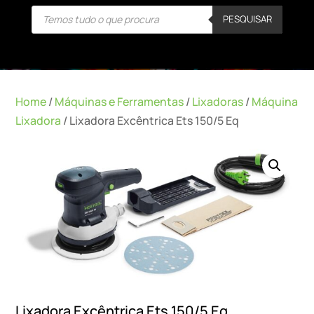
Products
PESQUISAR
search
Home
/
Máquinas e Ferramentas
/
Lixadoras
/
Máquina
Lixadora
/ Lixadora Excêntrica Ets 150/5 Eq
Lixadora Excêntrica Ets 150/5 Eq