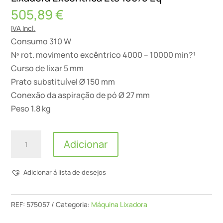
505,89
€
IVA Incl.
Consumo 310 W
Nº rot. movimento excêntrico 4000 – 10000 min?¹
Curso de lixar 5 mm
Prato substituível Ø 150 mm
Conexão da aspiração de pó Ø 27 mm
Peso 1.8 kg
Quantidade
Adicionar
de
Lixadora
Adicionar á lista de desejos
Excêntrica
Ets
150/5
REF:
575057
Categoria:
Máquina Lixadora
Eq