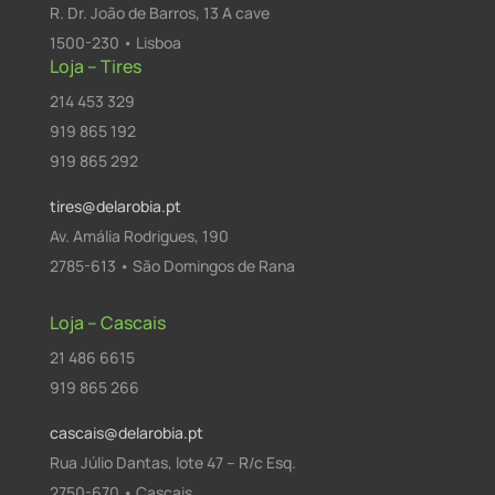
R. Dr. João de Barros, 13 A cave
1500-230 • Lisboa
Loja – Tires
214 453 329
919 865 192
919 865 292
tires@delarobia.pt
Av. Amália Rodrigues, 190
2785-613 • São Domingos de Rana
Loja – Cascais
21 486 6615
919 865 266
cascais@delarobia.pt
Rua Júlio Dantas, lote 47 – R/c Esq.
2750-670 • Cascais