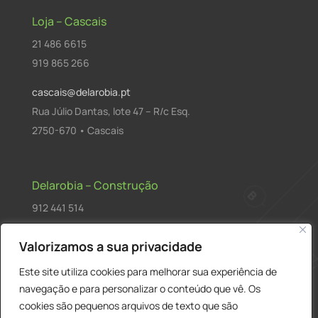
Loja – Cascais
21 486 6615
919 865 266
cascais@delarobia.pt
Rua Júlio Dantas, lote 47 – R/c Esq.
2750-670 • Cascais
Delarobia – Construção
912 441 514
construcao@delarobia.pt
Valorizamos a sua privacidade
R. António Andrade, 1171
Este site utiliza cookies para melhorar sua experiência de
2820-287 • Charneca de Caparica
navegação e para personalizar o conteúdo que vê. Os
cookies são pequenos arquivos de texto que são
Products