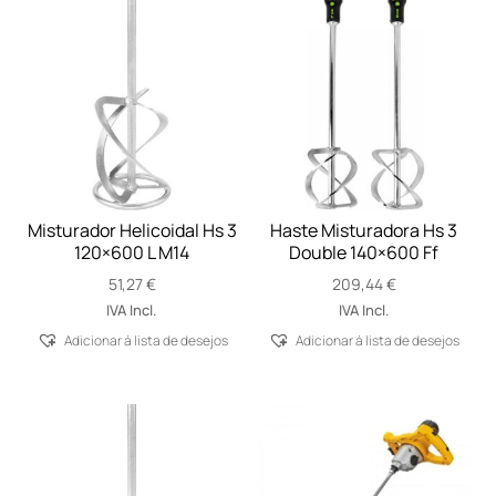
Misturador Helicoidal Hs 3
Haste Misturadora Hs 3
120×600 L M14
Double 140×600 Ff
51,27
€
209,44
€
IVA Incl.
IVA Incl.
Adicionar á lista de desejos
Adicionar á lista de desejos