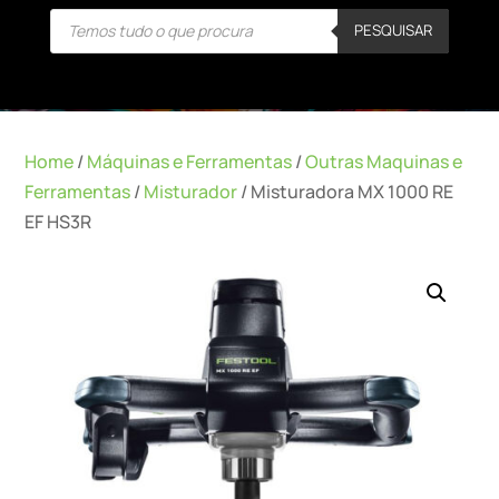
Products
PESQUISAR
search
Home
/
Máquinas e Ferramentas
/
Outras Maquinas e
Ferramentas
/
Misturador
/ Misturadora MX 1000 RE
EF HS3R