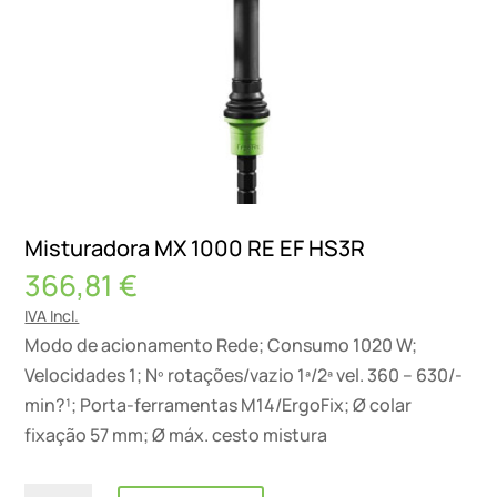
Misturadora MX 1000 RE EF HS3R
366,81
€
IVA Incl.
Modo de acionamento Rede; Consumo 1020 W;
Velocidades 1; Nº rotações/vazio 1ª/2ª vel. 360 – 630/-
min?¹; Porta-ferramentas M14/ErgoFix; Ø colar
fixação 57 mm; Ø máx. cesto mistura
Quantidade