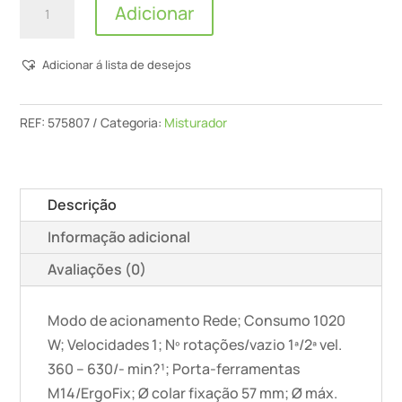
Adicionar
de
Misturadora
Adicionar á lista de desejos
MX
1000
RE
REF:
575807
Categoria:
Misturador
EF
HS3R
Descrição
Informação adicional
Avaliações (0)
Modo de acionamento Rede; Consumo 1020
W; Velocidades 1; Nº rotações/vazio 1ª/2ª vel.
360 – 630/- min?¹; Porta-ferramentas
M14/ErgoFix; Ø colar fixação 57 mm; Ø máx.