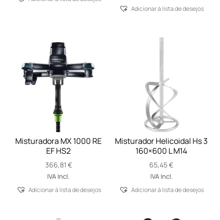
38,92 €
Adicionar á lista de desejos
through
58,46 €
Misturadora MX 1000 RE
Misturador Helicoidal Hs 3
EF HS2
160×600 L M14
366,81
€
65,45
€
IVA Incl.
IVA Incl.
Adicionar á lista de desejos
Adicionar á lista de desejos