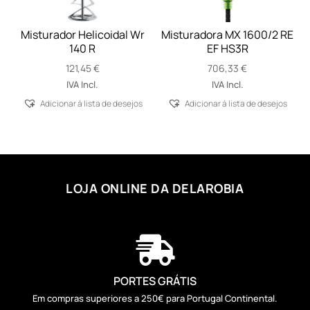
Misturador Helicoidal Wr
Misturadora MX 1600/2 RE
140 R
EF HS3R
121,45
€
706,33
€
IVA Incl.
IVA Incl.
Adicionar á lista de desejos
Adicionar á lista de desejos
LOJA ONLINE DA DELAROBIA

PORTES GRÁTIS
Em compras superiores a 250€ para Portugal Continental.