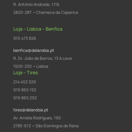
R. António Andrade, 1116
2820-287 • Charneca da Caparica
Loja – Lisboa – Benfica
910 473 826
benfica@delarobia.pt
R. Dr. João de Barros, 13 A cave
1500-230 • Lisboa
Loja – Tires
214 453 329
919 865 192
919 865 292
tires@delarobia.pt
Av. Amália Rodrigues, 190
2785-613 • São Domingos de Rana