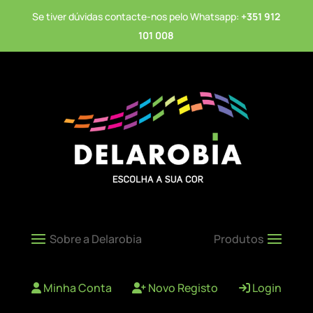
Se tiver dúvidas contacte-nos pelo Whatsapp:
+351 912
101 008
Minha Conta
Novo Registo
Login