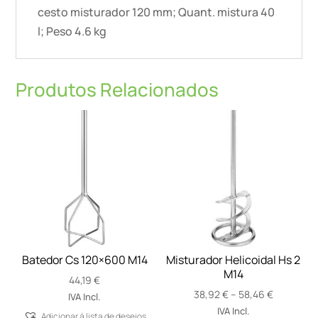
cesto misturador 120 mm; Quant. mistura 40
l; Peso 4.6 kg
Produtos Relacionados
Batedor Cs 120×600 M14
Misturador Helicoidal Hs 2
M14
44,19
€
Price
38,92
€
–
58,46
€
IVA Incl.
range:
IVA Incl.
Adicionar á lista de desejos