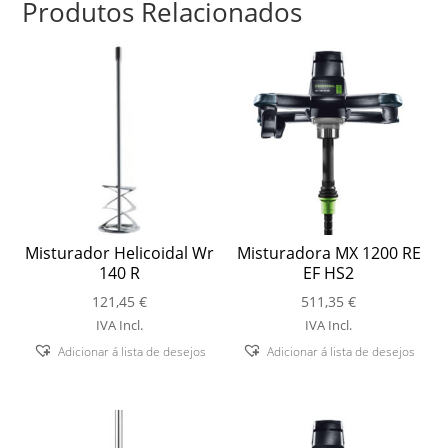
Produtos Relacionados
Misturador Helicoidal Wr
Misturadora MX 1200 RE
140 R
EF HS2
121,45
€
511,35
€
IVA Incl.
IVA Incl.
Adicionar á lista de desejos
Adicionar á lista de desejos