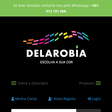
Se tiver dúvidas contacte-nos pelo Whatsapp:
+351
912 101 008
Minha Conta
Novo Registo
Login
Products