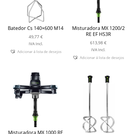
Batedor Cs 140×600 M14
Misturadora MX 1200/2
RE EF HS3R
49,77
€
613,98
€
IVA Incl.
IVA Incl.
Adicionar á lista de desejos
Adicionar á lista de desejos
Misturadora MX 1000 RE