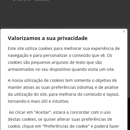
Delarobia – Construção
912 441 514
Valorizamos a sua privacidade
construcao@delarobia.pt
Este site utiliza cookies para melhorar sua experiência de
R. António Andrade, 1171
navegação e para personalizar o conteúdo que vê. Os
2820-287 • Charneca de Caparica
cookies são pequenos arquivos de texto que são
armazenados no seu dispositivo quando visita um site.
Products
search
PESQUISAR
A nossa utilização de cookies tem somente o objetivo de
manter ativas as suas preferências (idioma), e de análise
da utilização do site, para melhoria do conteúdo e layout,
tornando-o mais útil e intuitivo.
Ao clicar em "Aceitar", estará a concordar com o uso
destas cookies, se quiser alterar suas preferências de
cookie, clique em "Preferências de cookie" e poderá fazer