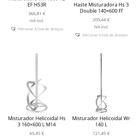
EF HS3R
Haste Misturadora Hs 3
Double 140×600 Ff
366,81
€
209,44
€
IVA Incl.
IVA Incl.
Adicionar á lista de desejos
Adicionar á lista de desejos
Misturador Helicoidal Hs
Misturador Helicoidal Wr
3 160×600 L M14
140 L
65,45
€
121,45
€