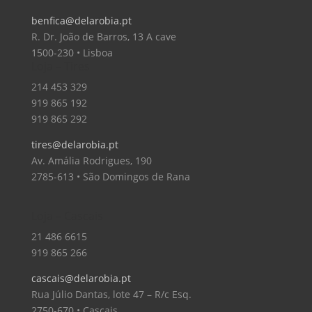
benfica@delarobia.pt
R. Dr. João de Barros, 13 A cave
1500-230 • Lisboa
Loja – Tires
214 453 329
919 865 192
919 865 292
tires@delarobia.pt
Av. Amália Rodrigues, 190
2785-613 • São Domingos de Rana
Loja – Cascais
21 486 6615
919 865 266
cascais@delarobia.pt
Rua Júlio Dantas, lote 47 – R/c Esq.
2750-670 • Cascais