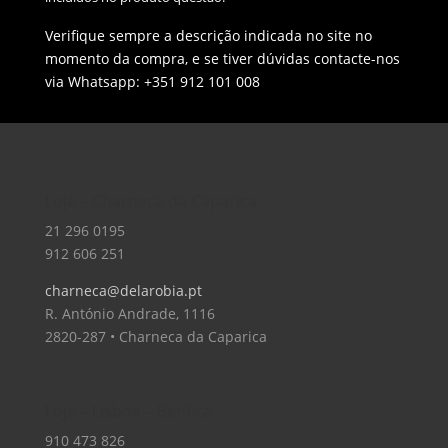
Verifique sempre a descrição indicada no site no
momento da compra, e se tiver dúvidas contacte-nos
via Whatsapp: +351 912 101 008
Loja – Charneca da Caparica
21 296 0195
912 606 251
charneca@delarobia.pt
R. António Andrade, 1116
2820-287 • Charneca da Caparica
Loja – Lisboa – Benfica
910 473 826