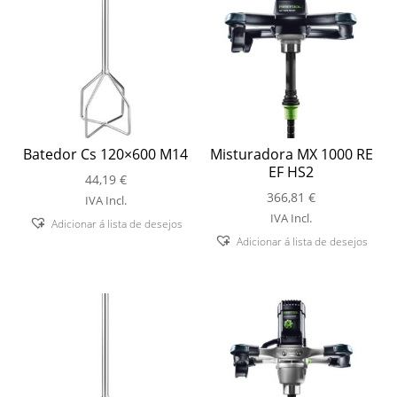
Batedor Cs 120×600 M14
Misturadora MX 1000 RE
EF HS2
44,19
€
366,81
€
IVA Incl.
IVA Incl.
Adicionar á lista de desejos
Adicionar á lista de desejos