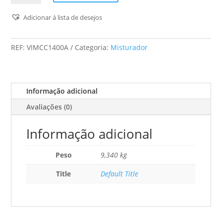
Vito
-
Adicionar á lista de desejos
Misturador
Cimento
REF:
VIMCC1400A
Categoria:
Misturador
Cola
C/Mala
-
1400W
Informação adicional
Avaliações (0)
Informação adicional
Peso
9,340 kg
Title
Default Title