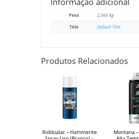
Informação adicional
Peso
2,560 kg
Title
Default Title
Produtos Relacionados
Robbialac – Hammerite
Montana –
Spray Liso (Branco) –
Alta Temp