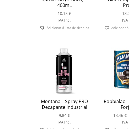
400mL
Pr
10,15
€
13,
IVA Incl.
IVA 
Adicionar á lista de desejos
Adicionar á
Montana – Spray PRO
Robbialac 
Decapante Industrial
For
9,84
€
18,46
€
IVA Incl.
IVA 