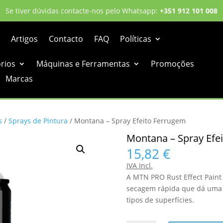
Se tiver dúvidas contacte-nos pelo Whatsapp:
+351 912 101 008
Artigos
Contacto
FAQ
Políticas
órios
Máquinas e Ferramentas
Promoções
Marcas
s
/
Sprays de Pintura
/ Montana – Spray Efeito Ferrugem
Montana – Spray Efe
15,82
€
IVA Incl.
A MTN PRO Rust Effect Paint 
secagem rápida que dá uma a
tipos de superfícies.