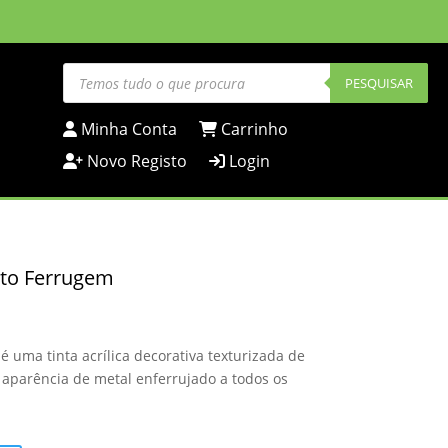
Products
search
PESQUISAR
Minha Conta
Carrinho
Novo Registo
Login
ito Ferrugem
é uma tinta acrílica decorativa texturizada de
parência de metal enferrujado a todos os