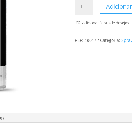
Quantidade
Adicionar
de
Montana
-
Adicionar á lista de desejos
Spray
Efeito
REF:
4R017
Categoria:
Spray
Ferrugem
0)