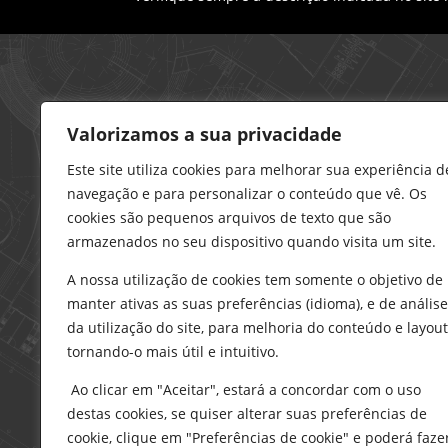
Loja – Charneca da Caparica
Valorizamos a sua privacidade
21 296 0195
912 606 251
Este site utiliza cookies para melhorar sua experiência d
navegação e para personalizar o conteúdo que vê. Os
charneca@delarobia.pt
cookies são pequenos arquivos de texto que são
R. António Andrade, 1116
armazenados no seu dispositivo quando visita um site.
2820-287 • Charneca da Caparica
A nossa utilização de cookies tem somente o objetivo de
Loja – Tires
manter ativas as suas preferências (idioma), e de análise
214 453 329
da utilização do site, para melhoria do conteúdo e layout
919 865 192
tornando-o mais útil e intuitivo.
919 865 292
Ao clicar em "Aceitar", estará a concordar com o uso
tires@delarobia.pt
destas cookies, se quiser alterar suas preferências de
Av. Amália Rodrigues, 190
cookie, clique em "Preferências de cookie" e poderá faze