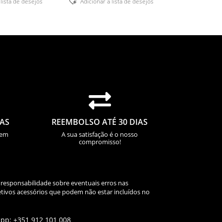
 lista de desejos
Adicionar á lista de desejos

IAS
REEMBOLSO ATÉ 30 DIAS
sem
A sua satisfação é o nosso
compromisso!
 responsabilidade sobre eventuais erros nas
tivos acessórios que podem não estar incluídos no
app: +351 912 101 008