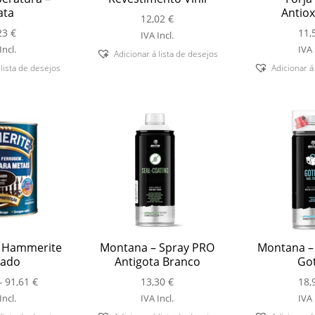
ata
Antiox
12,02
€
23
€
11,
IVA Incl.
Incl.
IVA 
Adicionar á lista de desejos
 lista de desejos
Adicionar á
– Hammerite
Montana – Spray PRO
Montana –
jado
Antigota Branco
Got
Price
–
91,61
€
13,30
€
18,
range:
Incl.
IVA Incl.
IVA 
18,46 €