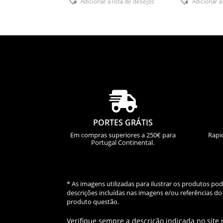
Adicionar á lista de desejos
Adicionar á

PORTES GRÁTIS
Em compras superiores a 250€ para
Rapi
Portugal Continental.
* As imagens utilizadas para ilustrar os produtos p
descrições incluídas nas imagens e/ou referências 
produto questão.
Verifique sempre a descrição indicada no site