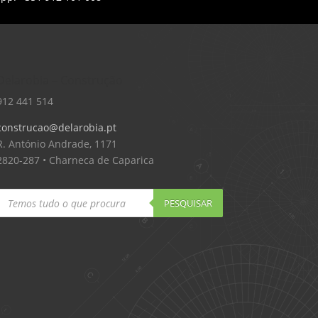
Delarobia – Construção
912 441 514
construcao@delarobia.pt
R. António Andrade, 1171
2820-287 • Charneca de Caparica
Products
search
PESQUISAR