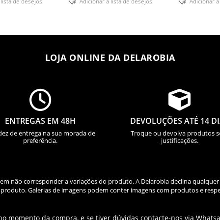
 lista de desejos
Adicionar á lista de desejos
Adicionar á
through
91,61 €
LOJA ONLINE DA DELAROBIA


ENTREGAS EM 48H
DEVOLUÇÕES ATÉ 14 D
dez de entrega na sua morada de
Troque ou devolva produtos 
preferência.
justificações.
odem não corresponder a variações do produto. A Delarobia declina qualquer
do produto. Galerias de imagens podem conter imagens com produtos e respe
 no momento da compra, e se tiver dúvidas contacte-nos via Whats