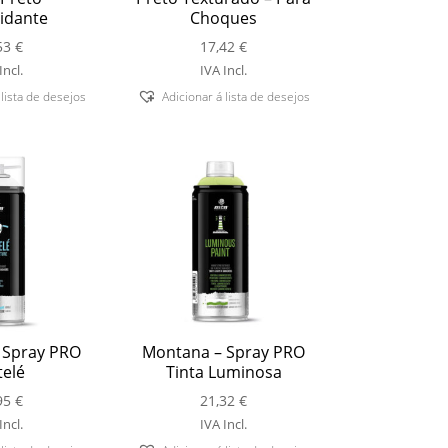
idante
Choques
53
€
17,42
€
Incl.
IVA Incl.
 lista de desejos
Adicionar á lista de desejos
 Spray PRO
Montana – Spray PRO
elé
Tinta Luminosa
95
€
21,32
€
Incl.
IVA Incl.