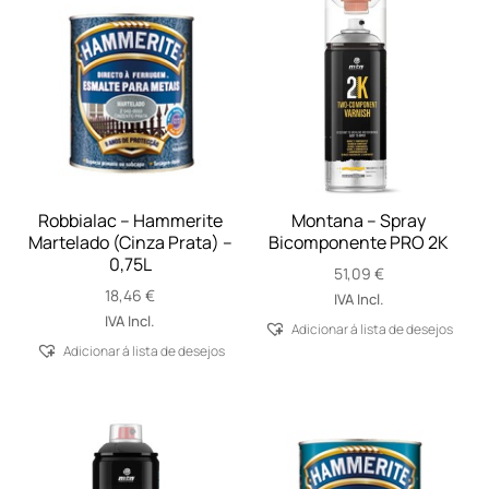
Robbialac – Hammerite
Montana – Spray
Martelado (Cinza Prata) –
Bicomponente PRO 2K
0,75L
51,09
€
18,46
€
IVA Incl.
IVA Incl.
Adicionar á lista de desejos
Adicionar á lista de desejos