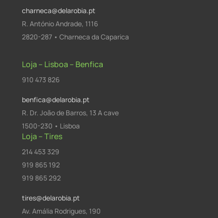
charneca@delarobia.pt
R. António Andrade, 1116
2820-287 • Charneca da Caparica
Loja – Lisboa – Benfica
910 473 826
benfica@delarobia.pt
R. Dr. João de Barros, 13 A cave
1500-230 • Lisboa
Loja – Tires
214 453 329
919 865 192
919 865 292
tires@delarobia.pt
Av. Amália Rodrigues, 190