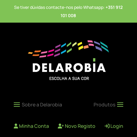
Se tiver dúvidas contacte-nos pelo Whatsapp:
+351 912
101 008
Minha Conta
Novo Registo
Login