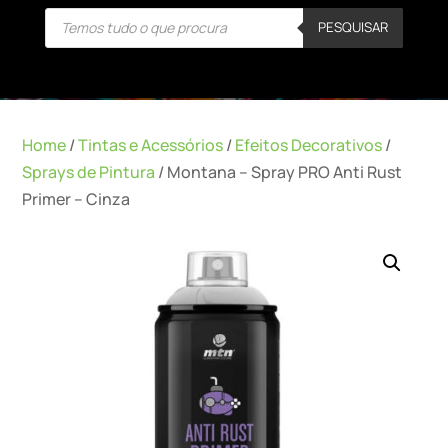
Products
PESQUISAR
search
Home
/
Tintas e Acessórios
/
Efeitos Decorativos
/
Sprays de Pintura
/ Montana – Spray PRO Anti Rust
Primer – Cinza