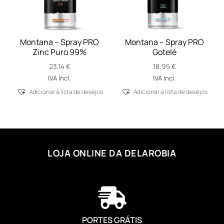
Montana – Spray PRO
Montana – Spray PRO
Zinc Puro 99%
Gotelé
23,14
€
18,95
€
IVA Incl.
IVA Incl.
Adicionar á lista de desejos
Adicionar á lista de desejos
LOJA ONLINE DA DELAROBIA

PORTES GRÁTIS