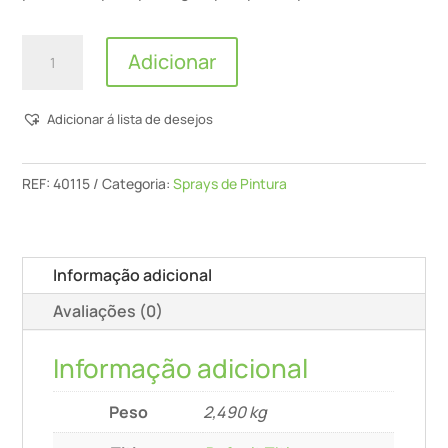
Quantidade
Adicionar
de
Montana
Adicionar á lista de desejos
-
Spray
PRO
REF:
40115
Categoria:
Sprays de Pintura
Anti
Rust
Primer
Informação adicional
-
Avaliações (0)
Cinza
Informação adicional
Peso
2,490 kg