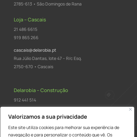
2785-613 • São Domingos de Rana
Loja – Cascais
21 486 6615
919 865 266
cascais@delarobia.pt
Rua Júlio Dantas, lote 47 – R/c Esq.
2750-670 • Cascais
Delarobia – Construção
912 441 514
construcao@delarobia.pt
Valorizamos a sua privacidade
R. António Andrade, 1171
Este site utiliza cookies para melhorar sua experiência de
2820-287 • Charneca de Caparica
navegação e para personalizar o conteúdo que vê. Os