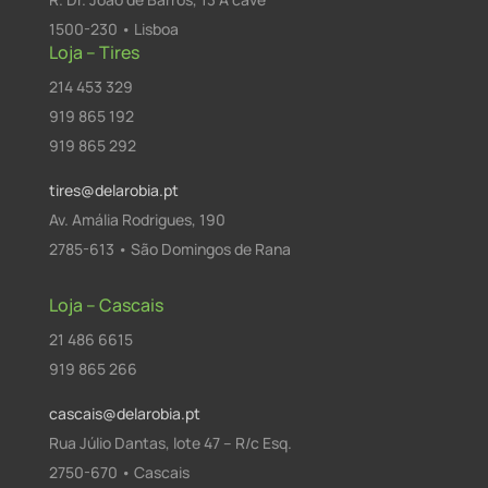
1500-230 • Lisboa
Loja – Tires
214 453 329
919 865 192
919 865 292
tires@delarobia.pt
Av. Amália Rodrigues, 190
2785-613 • São Domingos de Rana
Loja – Cascais
21 486 6615
919 865 266
cascais@delarobia.pt
Rua Júlio Dantas, lote 47 – R/c Esq.
2750-670 • Cascais