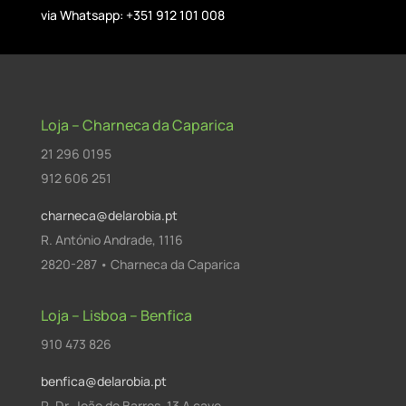
via Whatsapp: +351 912 101 008
Loja – Charneca da Caparica
21 296 0195
912 606 251
charneca@delarobia.pt
R. António Andrade, 1116
2820-287 • Charneca da Caparica
Loja – Lisboa – Benfica
910 473 826
benfica@delarobia.pt
R. Dr. João de Barros, 13 A cave