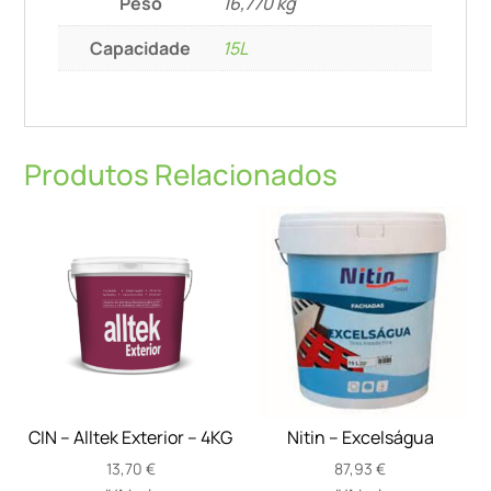
Peso
16,770 kg
Capacidade
15L
Produtos Relacionados
CIN – Alltek Exterior – 4KG
Nitin – Excelságua
13,70
€
87,93
€