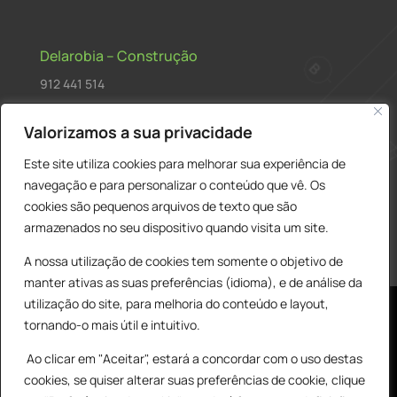
Delarobia – Construção
912 441 514
construcao@delarobia.pt
Valorizamos a sua privacidade
R. António Andrade, 1171
Este site utiliza cookies para melhorar sua experiência de
2820-287 • Charneca de Caparica
navegação e para personalizar o conteúdo que vê. Os
cookies são pequenos arquivos de texto que são
Products
PESQUISAR
search
armazenados no seu dispositivo quando visita um site.
A nossa utilização de cookies tem somente o objetivo de
manter ativas as suas preferências (idioma), e de análise da
utilização do site, para melhoria do conteúdo e layout,
tornando-o mais útil e intuitivo.
Ao clicar em "Aceitar", estará a concordar com o uso destas
cookies, se quiser alterar suas preferências de cookie, clique
© All Copyright 2025 by Delarobia.pt
0