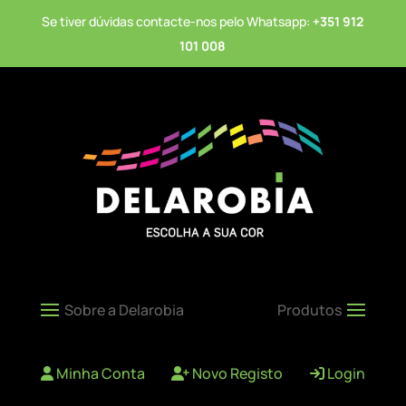
Se tiver dúvidas contacte-nos pelo Whatsapp:
+351 912
101 008
Minha Conta
Novo Registo
Login