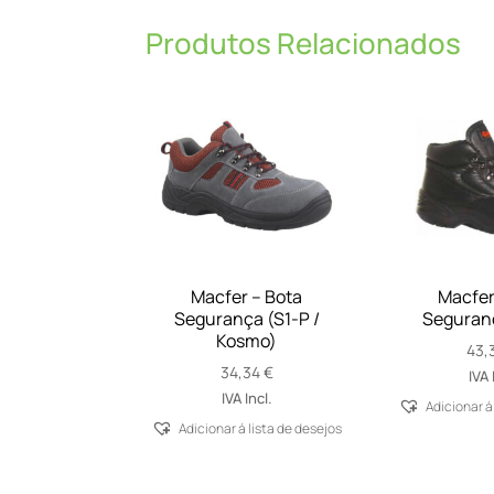
Produtos Relacionados
Macfer – Bota
Macfer
Segurança (S1-P /
Seguranç
Kosmo)
43,
34,34
€
IVA 
IVA Incl.
Adicionar á
Adicionar á lista de desejos