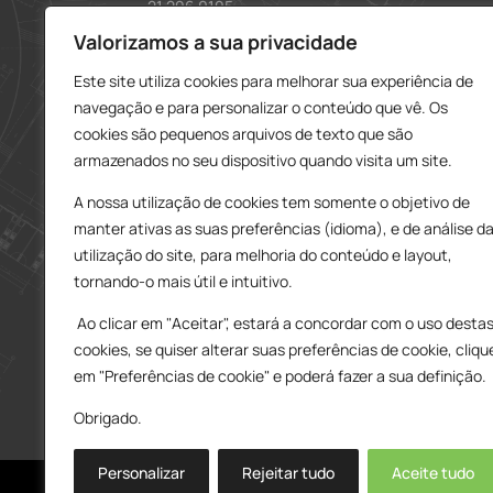
21 296 0195
912 606 251
Valorizamos a sua privacidade
charneca@delarobia.pt
Este site utiliza cookies para melhorar sua experiência de
navegação e para personalizar o conteúdo que vê. Os
R. António Andrade, 1116
cookies são pequenos arquivos de texto que são
2820-287 • Charneca da Caparica
armazenados no seu dispositivo quando visita um site.
Loja – Tires
A nossa utilização de cookies tem somente o objetivo de
214 453 329
manter ativas as suas preferências (idioma), e de análise d
919 865 192
utilização do site, para melhoria do conteúdo e layout,
919 865 292
tornando-o mais útil e intuitivo.
tires@delarobia.pt
Ao clicar em "Aceitar", estará a concordar com o uso desta
Av. Amália Rodrigues, 190
cookies, se quiser alterar suas preferências de cookie, cliqu
2785-613 • São Domingos de Rana
em "Preferências de cookie" e poderá fazer a sua definição.
Obrigado.
Personalizar
Rejeitar tudo
Aceite tudo