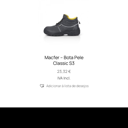
Macfer – Bota Pele
Classic S3
23,32
€
IVA Incl.
Adicionar á lista de desejos