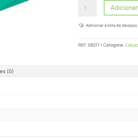
Quantidade
Adicionar
de
Nitrilo
Adicionar á lista de desejos
-
Luvas
Nitrilo
REF:
08217
Categoria:
Calça
Especial
Quimico
es (0)