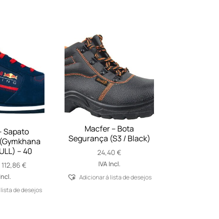
Macfer – Bota
– Sapato
Segurança (S3 / Black)
 (Gymkhana
ULL) – 40
24,40
€
IVA Incl.
Price
–
112,86
€
range:
Incl.
Adicionar á lista de desejos
111,77 €
 lista de desejos
through
112,86 €