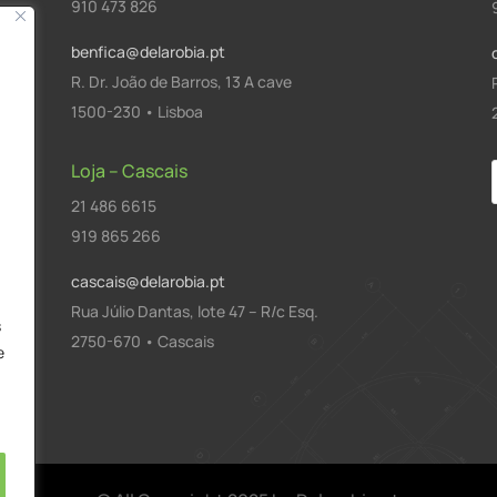
910 473 826
benfica@delarobia.pt
R. Dr. João de Barros, 13 A cave
1500-230 • Lisboa
Loja – Cascais
21 486 6615
a
919 865 266
cascais@delarobia.pt
Rua Júlio Dantas, lote 47 – R/c Esq.
s
2750-670 • Cascais
e