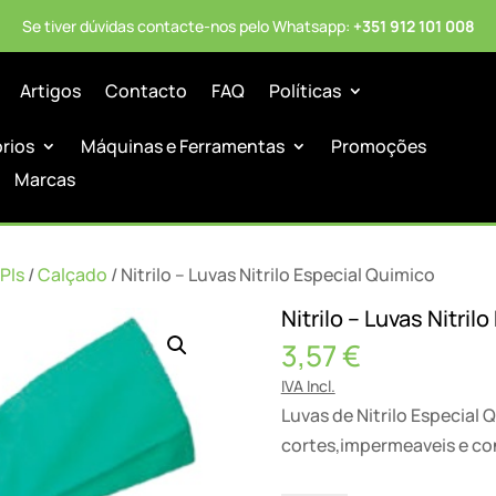
Se tiver dúvidas contacte-nos pelo Whatsapp:
+351 912 101 008
Artigos
Contacto
FAQ
Políticas
órios
Máquinas e Ferramentas
Promoções
Marcas
PIs
/
Calçado
/ Nitrilo – Luvas Nitrilo Especial Quimico
Nitrilo – Luvas Nitril
3,57
€
IVA Incl.
Luvas de Nitrilo Especial 
cortes,impermeaveis e con