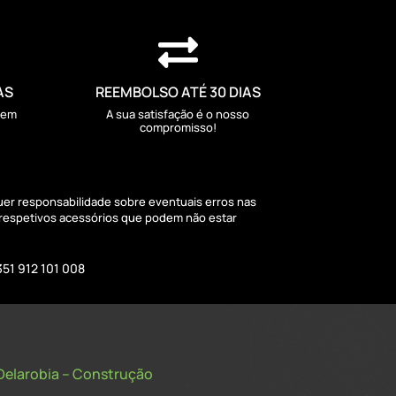

AS
REEMBOLSO ATÉ 30 DIAS
sem
A sua satisfação é o nosso
compromisso!
quer responsabilidade sobre eventuais erros nas
 respetivos acessórios que podem não estar
351 912 101 008
Delarobia – Construção