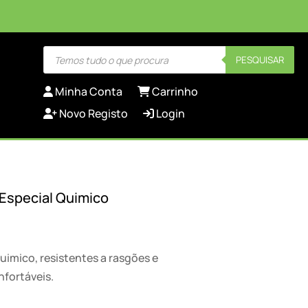
Products
PESQUISAR
search
Minha Conta
Carrinho
Novo Registo
Login
o Especial Quimico
Quimico, resistentes a rasgões e
fortáveis.