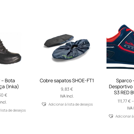
 – Bota
Cobre sapatos SHOE-FT1
Sparco 
a (Inka)
Desportivo
9,83
€
S3 RED B
30
€
IVA Incl.
111,77
€
Incl.
Adicionar á lista de desejos
IVA 
 lista de desejos
Adicionar á