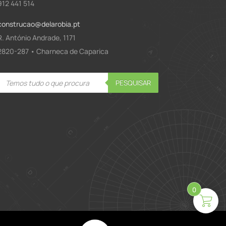
912 441 514
construcao@delarobia.pt
R. António Andrade, 1171
2820-287 • Charneca de Caparica
Products
PESQUISAR
search
0