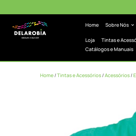
Home
Sobre Nós
Loja
Tintas e Acess
Catálogos e Manuais
Home
/
Tintas e Acessórios
/
Acessórios
/
E