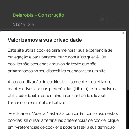
Delarobia – Construção
912 441 514
construcao@delarobia.pt
Valorizamos a sua privacidade
R. António Andrade, 1171
Este site utiliza cookies para melhorar sua experiência de
2820-287 • Charneca de Caparica
navegação e para personalizar o conteúdo que vê. Os
cookies são pequenos arquivos de texto que são
Products
PESQUISAR
search
armazenados no seu dispositivo quando visita um site.
A nossa utilização de cookies tem somente o objetivo de
manter ativas as suas preferências (idioma), e de análise da
utilização do site, para melhoria do conteúdo e layout,
tornando-o mais útil e intuitivo.
Ao clicar em "Aceitar", estará a concordar com o uso destas
cookies, se quiser alterar suas preferências de cookie, clique
© All Copyright 2025 by Delarobia.pt
0
em "Preferências de cookie" e poderá fazer a sua definição.