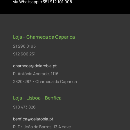
via Whatsapp: +351 912 101 008
Loja – Charneca da Caparica
21 296 0195
912 606 251
charneca@delarobia.pt
R. António Andrade, 1116
2820-287 • Charneca da Caparica
Loja – Lisboa – Benfica
910 473 826
benfica@delarobia.pt
R. Dr. João de Barros, 13 A cave