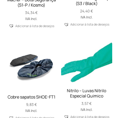
(S3 / Black)
(S1-P / Kosmo)
24,40
€
34,34
€
IVA Incl.
IVA Incl.
Adicionar á lista de desejos
Adicionar á lista de desejos
Nitrilo – Luvas Nitrilo
Especial Quimico
Cobre sapatos SHOE-FT1
3,57
€
9,83
€
IVA Incl.
IVA Incl.
Adicionar á lista de desejos
Adicionar á lista de desejos