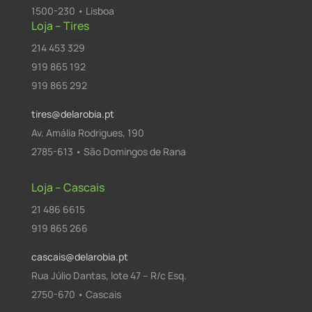
1500-230 • Lisboa
Loja – Tires
214 453 329
919 865 192
919 865 292
tires@delarobia.pt
Av. Amália Rodrigues, 190
2785-613 • São Domingos de Rana
Loja – Cascais
21 486 6615
919 865 266
cascais@delarobia.pt
Rua Júlio Dantas, lote 47 – R/c Esq.
2750-670 • Cascais