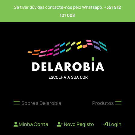
Se tiver dúvidas contacte-nos pelo Whatsapp:
+351 912
101 008
Minha Conta
Novo Registo
Login