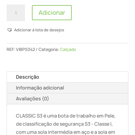
Quantidade
Adicionar
de
Macfer
Adicionar á lista de desejos
-
Bota
Pele
REF:
VIBPS342
Categoria:
Calçado
Classic
S3
Descrição
Informação adicional
Avaliações (0)
CLASSIC S3 é uma bota de trabalho em Pele,
de classificação de segurança S3 - Classe I,
com uma sola intermédia em aço e a sola em