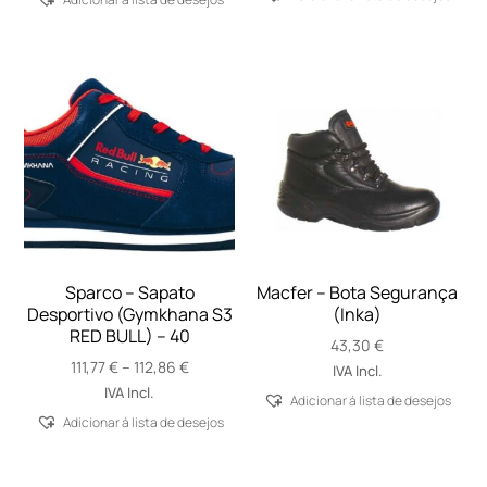
Sparco – Sapato
Macfer – Bota Segurança
Desportivo (Gymkhana S3
(Inka)
RED BULL) – 40
43,30
€
Price
111,77
€
–
112,86
€
IVA Incl.
range:
IVA Incl.
Adicionar á lista de desejos
111,77 €
Adicionar á lista de desejos
through
112,86 €