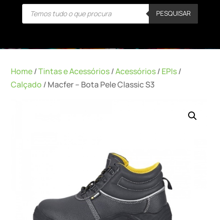
Products
PESQUISAR
search
Home
/
Tintas e Acessórios
/
Acessórios
/
EPIs
/
Calçado
/ Macfer – Bota Pele Classic S3