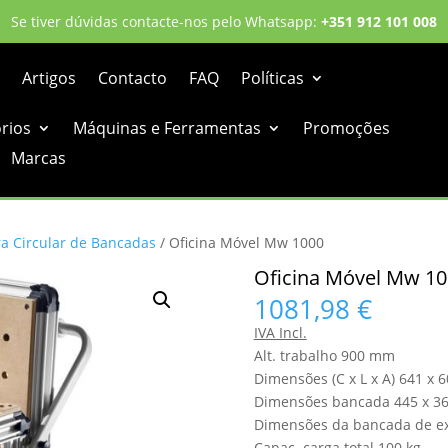
Se tiver dúvidas contacte-nos pelo Whatsapp:
+351 912 101 008
Artigos
Contacto
FAQ
Políticas
órios
Máquinas e Ferramentas
Promoções
Marcas
ra Circular de Bancadas
/ Oficina Móvel Mw 1000
Oficina Móvel Mw 1
1081,98
€
IVA Incl.
Alt. trabalho 900 mm
Dimensões (C x L x A) 641 x
Dimensões bancada 445 x 3
Dimensões da bancada de e
Capac. carga total 100 kg