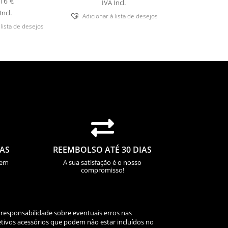
,16
€
IVA Incl.
Incl.
Adicionar á lista de desejos
 lista de desejos

IAS
REEMBOLSO ATÉ 30 DIAS
sem
A sua satisfação é o nosso
compromisso!
 responsabilidade sobre eventuais erros nas
tivos acessórios que podem não estar incluídos no