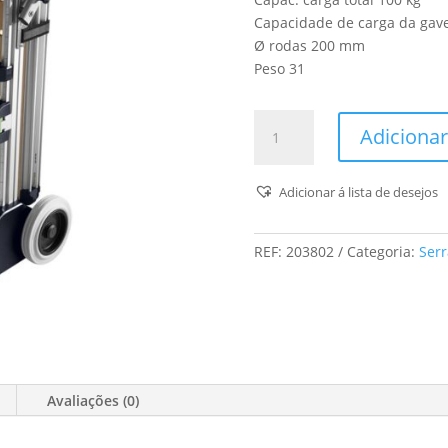
Capacidade de carga da gave
Ø rodas 200 mm
Peso 31
Quantidade
Adicionar
de
Oficina
Móvel
Adicionar á lista de desejos
Mw
1000
REF:
203802
Categoria:
Serr
Avaliações (0)