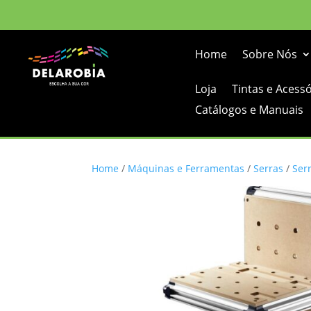
Home
Sobre Nós
Loja
Tintas e Acess
Catálogos e Manuais
Home
/
Máquinas e Ferramentas
/
Serras
/
Ser