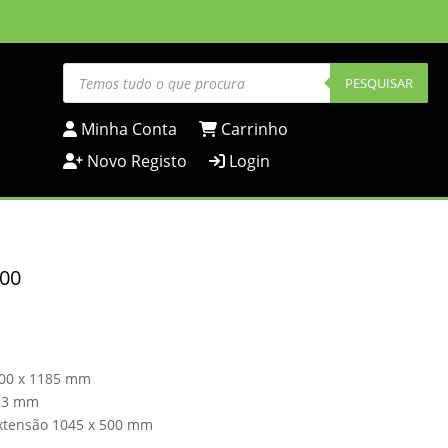
Products
search
PESQUISAR
Minha Conta
Carrinho
Novo Registo
Login
000
 600 x 1185 mm
63 mm
xtensão 1045 x 500 mm