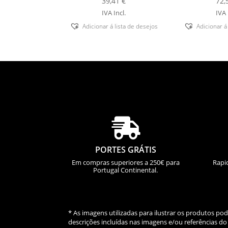
39,41
€
72,
IVA Incl.
IVA 
Adicionar á lista de desejos
Adicionar á

PORTES GRÁTIS
Em compras superiores a 250€ para
Rapi
Portugal Continental.
* As imagens utilizadas para ilustrar os produtos p
descrições incluídas nas imagens e/ou referências 