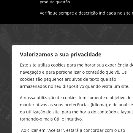
produto questão.
Verifique sempre a descrição indicada no site
Loja – Charneca da Caparica
Valorizamos a sua privacidade
21 296 0195
912 606 251
Este site utiliza cookies para melhorar sua experiência d
navegação e para personalizar o conteúdo que vê. Os
charneca@delarobia.pt
cookies são pequenos arquivos de texto que são
R. António Andrade, 1116
armazenados no seu dispositivo quando visita um site.
2820-287 • Charneca da Caparica
A nossa utilização de cookies tem somente o objetivo de
Loja – Tires
manter ativas as suas preferências (idioma), e de análise
214 453 329
da utilização do site, para melhoria do conteúdo e layout
919 865 192
tornando-o mais útil e intuitivo.
919 865 292
Ao clicar em "Aceitar", estará a concordar com o uso