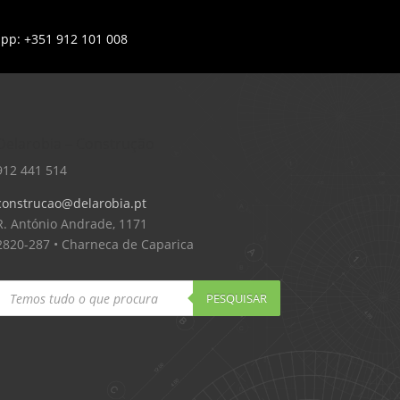
app: +351 912 101 008
Delarobia – Construção
912 441 514
construcao@delarobia.pt
R. António Andrade, 1171
2820-287 • Charneca de Caparica
Products
search
PESQUISAR