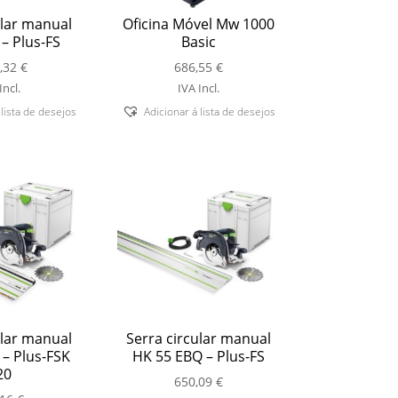
ular manual
Oficina Móvel Mw 1000
– Plus-FS
Basic
,32
€
686,55
€
Incl.
IVA Incl.
 lista de desejos
Adicionar á lista de desejos
ular manual
Serra circular manual
– Plus-FSK
HK 55 EBQ – Plus-FS
20
650,09
€