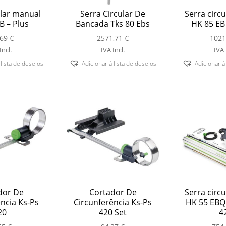
ular manual
Serra Circular De
Serra circ
B – Plus
Bancada Tks 80 Ebs
HK 85 EB 
,69
€
2571,71
€
1021
Incl.
IVA Incl.
IVA 
 lista de desejos
Adicionar á lista de desejos
Adicionar á
dor De
Cortador De
Serra circ
ncia Ks-Ps
Circunferência Ks-Ps
HK 55 EBQ 
20
420 Set
4