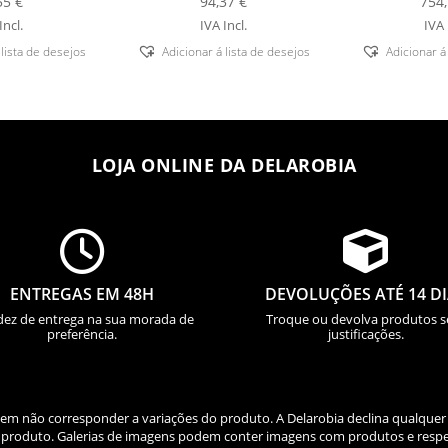
55
€
94,37
€
754
Incl.
IVA Incl.
IVA 
 lista de desejos
Adicionar á lista de desejos
Adicionar á
LOJA ONLINE DA DELAROBIA


ENTREGAS EM 48H
DEVOLUÇÕES ATÉ 14 D
dez de entrega na sua morada de
Troque ou devolva produtos 
preferência.
justificações.
odem não corresponder a variações do produto. A Delarobia declina qualquer
do produto. Galerias de imagens podem conter imagens com produtos e respe