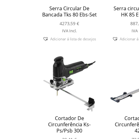
Serra Circular De
Serra circ
Bancada Tks 80 Ebs-Set
HK 85 E
4273,59
€
887
IVA Incl.
IVA 
Adicionar á lista de desejos
Adicionar á
Cortador De
Corta
Circunferência Ks-
Circunferê
Ps/Psb 300
4