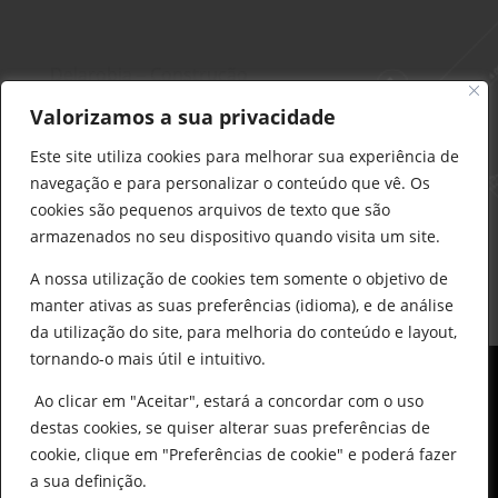
Delarobia – Construção
912 441 514
Valorizamos a sua privacidade
construcao@delarobia.pt
Este site utiliza cookies para melhorar sua experiência de
R. António Andrade, 1171
navegação e para personalizar o conteúdo que vê. Os
2820-287 • Charneca de Caparica
cookies são pequenos arquivos de texto que são
armazenados no seu dispositivo quando visita um site.
Products
search
PESQUISAR
A nossa utilização de cookies tem somente o objetivo de
manter ativas as suas preferências (idioma), e de análise
da utilização do site, para melhoria do conteúdo e layout,
tornando-o mais útil e intuitivo.
Ao clicar em "Aceitar", estará a concordar com o uso
destas cookies, se quiser alterar suas preferências de
cookie, clique em "Preferências de cookie" e poderá fazer
0
© All Copyright 2025 by Delarobia.pt
a sua definição.