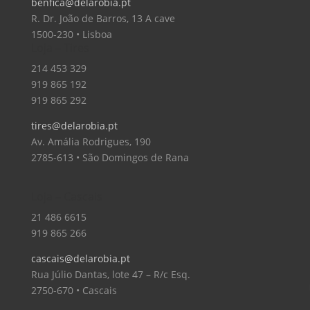
benfica@delarobia.pt
R. Dr. João de Barros, 13 A cave
1500-230 • Lisboa
Loja – Tires
214 453 329
919 865 192
919 865 292
tires@delarobia.pt
Av. Amália Rodrigues, 190
2785-613 • São Domingos de Rana
Loja – Cascais
21 486 6615
919 865 266
cascais@delarobia.pt
Rua Júlio Dantas, lote 47 – R/c Esq.
2750-670 • Cascais