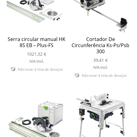
Serra circular manual HK
Cortador De
85 EB – Plus-FS
Circunferência Ks-Ps/Psb
300
1021,32
€
39,41
€
IVA Incl.
IVA Incl.
Adicionar á lista de desejos
Adicionar á lista de desejos