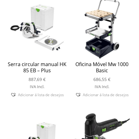
Serra circular manual HK
Oficina Móvel Mw 1000
85 EB – Plus
Basic
887,69
€
686,55
€
IVA Incl.
IVA Incl.
Adicionar á lista de desejos
Adicionar á lista de desejos