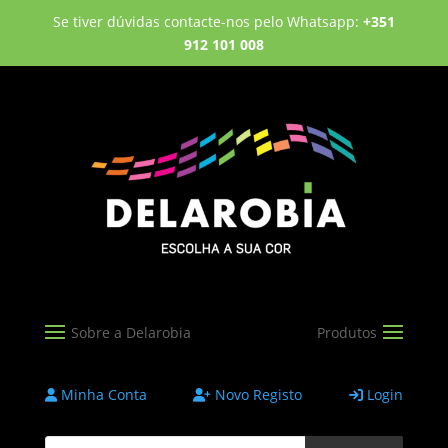
Se tiver dúvidas contacte-nos pelo Whatsapp:
+351
912 101 008
Minha Conta
Novo Registo
Login
Products