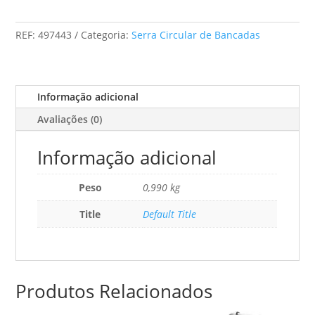
Circunferência
Ks-
REF:
497443
Categoria:
Serra Circular de Bancadas
Ps
420
Set
Informação adicional
Avaliações (0)
Informação adicional
Peso
0,990 kg
Title
Default Title
Produtos Relacionados