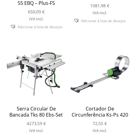
55 EBQ – Plus-FS
1081,98
€
650,09
€
IVA Incl.
IVA Incl.
Adicionar á lista de desejos
Adicionar á lista de desejos
Serra Circular De
Cortador De
Bancada Tks 80 Ebs-Set
Circunferência Ks-Ps 420
4273,59
€
72,55
€
IVA Incl.
IVA Incl.