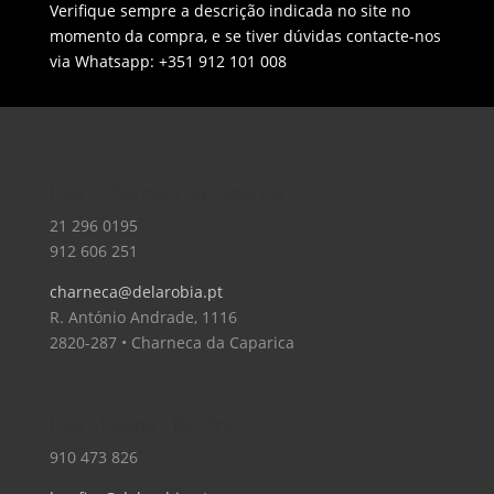
Verifique sempre a descrição indicada no site no
momento da compra, e se tiver dúvidas contacte-nos
via Whatsapp: +351 912 101 008
Loja – Charneca da Caparica
21 296 0195
912 606 251
charneca@delarobia.pt
R. António Andrade, 1116
2820-287 • Charneca da Caparica
Loja – Lisboa – Benfica
910 473 826