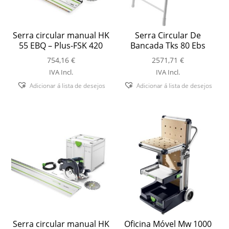
Serra circular manual HK
Serra Circular De
55 EBQ – Plus-FSK 420
Bancada Tks 80 Ebs
754,16
€
2571,71
€
IVA Incl.
IVA Incl.
Adicionar á lista de desejos
Adicionar á lista de desejos
Serra circular manual HK
Oficina Móvel Mw 1000