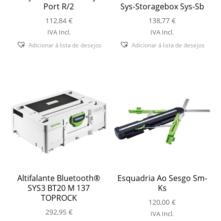
Port R/2
Sys-Storagebox Sys-Sb
112,84
€
138,77
€
IVA Incl.
IVA Incl.
Adicionar á lista de desejos
Adicionar á lista de desejos
Altifalante Bluetooth®
Esquadria Ao Sesgo Sm-
SYS3 BT20 M 137
Ks
TOPROCK
120,00
€
292,95
€
IVA Incl.