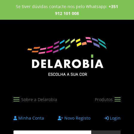
Se tiver dúvidas contacte-nos pelo Whatsapp:
+351
912 101 008
Minha Conta
Novo Registo
Login
Products