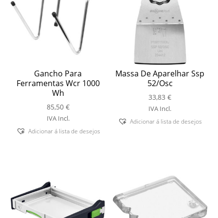
Gancho Para
Massa De Aparelhar Ssp
Ferramentas Wcr 1000
52/Osc
Wh
33,83
€
85,50
€
IVA Incl.
IVA Incl.
Adicionar á lista de desejos
Adicionar á lista de desejos