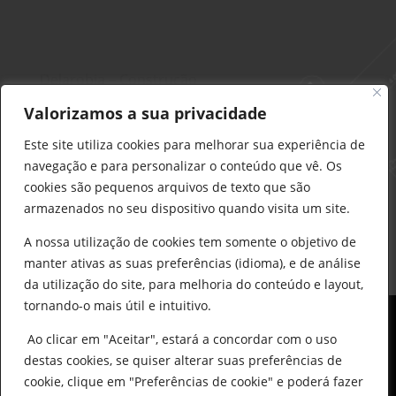
Delarobia – Construção
912 441 514
Valorizamos a sua privacidade
construcao@delarobia.pt
Este site utiliza cookies para melhorar sua experiência de
R. António Andrade, 1171
navegação e para personalizar o conteúdo que vê. Os
2820-287 • Charneca de Caparica
cookies são pequenos arquivos de texto que são
armazenados no seu dispositivo quando visita um site.
Products
search
PESQUISAR
A nossa utilização de cookies tem somente o objetivo de
manter ativas as suas preferências (idioma), e de análise
da utilização do site, para melhoria do conteúdo e layout,
tornando-o mais útil e intuitivo.
Ao clicar em "Aceitar", estará a concordar com o uso
destas cookies, se quiser alterar suas preferências de
cookie, clique em "Preferências de cookie" e poderá fazer