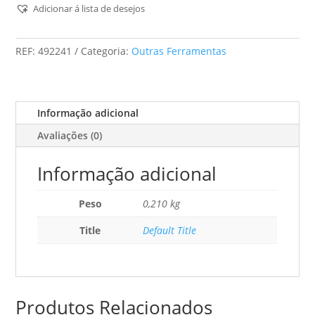
Farpas
Adicionar á lista de desejos
Cs
50
REF:
492241
Categoria:
Outras Ferramentas
Sp/10
Informação adicional
Avaliações (0)
Informação adicional
Peso
0,210 kg
Title
Default Title
Produtos Relacionados