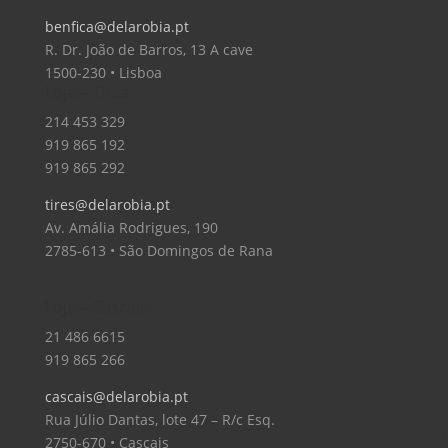
benfica@delarobia.pt
R. Dr. João de Barros, 13 A cave
1500-230 • Lisboa
Loja – Tires
214 453 329
919 865 192
919 865 292
tires@delarobia.pt
Av. Amália Rodrigues, 190
2785-613 • São Domingos de Rana
Loja – Cascais
21 486 6615
919 865 266
cascais@delarobia.pt
Rua Júlio Dantas, lote 47 – R/c Esq.
2750-670 • Cascais