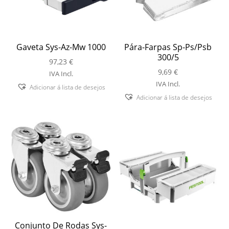
Gaveta Sys-Az-Mw 1000
Pára-Farpas Sp-Ps/Psb
300/5
97,23
€
9,69
€
IVA Incl.
IVA Incl.
Adicionar á lista de desejos
Adicionar á lista de desejos
Conjunto De Rodas Sys-