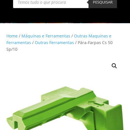
search
PESQUISAR
Home
/
Máquinas e Ferramentas
/
Outras Maquinas e
Ferramentas
/
Outras Ferramentas
/ Pára-Farpas Cs 50
Sp/10