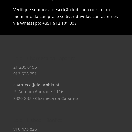
Verifique sempre a descrição indicada no site no
momento da compra, e se tiver dúvidas contacte-nos
via Whatsapp: +351 912 101 008
Loja – Charneca da Caparica
21 296 0195
912 606 251
charneca@delarobia.pt
R. António Andrade, 1116
2820-287 • Charneca da Caparica
Loja – Lisboa – Benfica
910 473 826