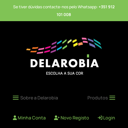
Se tiver dúvidas contacte-nos pelo Whatsapp:
+351 912
101 008
Minha Conta
Novo Registo
Login