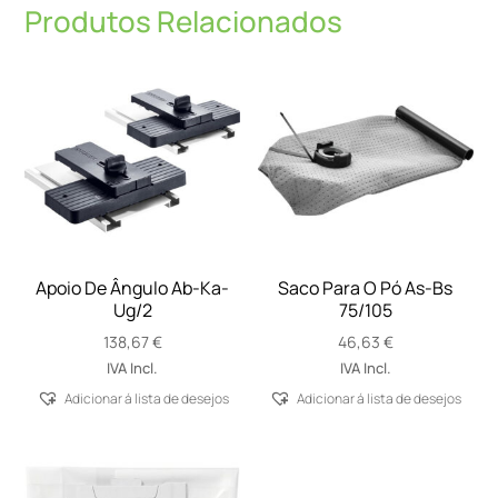
Produtos Relacionados
Apoio De Ângulo Ab-Ka-
Saco Para O Pó As-Bs
Ug/2
75/105
138,67
€
46,63
€
IVA Incl.
IVA Incl.
Adicionar á lista de desejos
Adicionar á lista de desejos