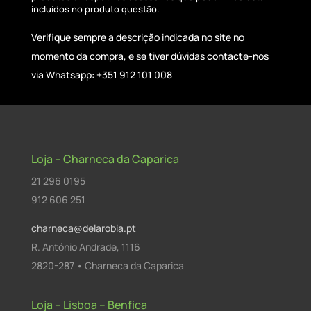
incluídos no produto questão.
Verifique sempre a descrição indicada no site no
momento da compra, e se tiver dúvidas contacte-nos
via Whatsapp: +351 912 101 008
Loja – Charneca da Caparica
21 296 0195
912 606 251
charneca@delarobia.pt
R. António Andrade, 1116
2820-287 • Charneca da Caparica
Loja – Lisboa – Benfica