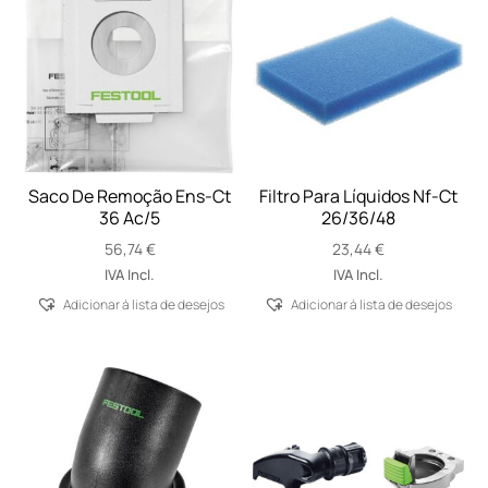
Saco De Remoção Ens-Ct
Filtro Para Líquidos Nf-Ct
36 Ac/5
26/36/48
56,74
€
23,44
€
IVA Incl.
IVA Incl.
Adicionar á lista de desejos
Adicionar á lista de desejos