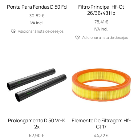
Ponta Para Fendas D 50 Fd
Filtro Principal Hf-Ct
26/36/48 Hp
30,82
€
78,41
€
IVA Incl.
IVA Incl.
Adicionar á lista de desejos
Adicionar á lista de desejos
Prolongamento D 50 Vr-K
Elemento De Filtragem Hf-
2x
Ct 17
52,90
€
44,32
€