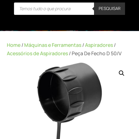
Products
PESQUISAR
search
Home
/
Máquinas e Ferramentas
/
Aspiradores
/
Acessórios de Aspiradores
/ Peça De Fecho D 50/V