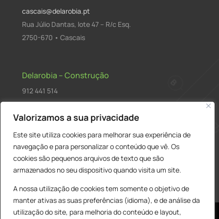
cascais@delarobia.pt
Rua Júlio Dantas, lote 47 – R/c Esq.
2750-670 • Cascais
Delarobia – Construção
912 441 514
construcao@delarobia.pt
Valorizamos a sua privacidade
R. António Andrade, 1171
Este site utiliza cookies para melhorar sua experiência de
2820-287 • Charneca de Caparica
navegação e para personalizar o conteúdo que vê. Os
cookies são pequenos arquivos de texto que são
Products
PESQUISAR
search
armazenados no seu dispositivo quando visita um site.
A nossa utilização de cookies tem somente o objetivo de
manter ativas as suas preferências (idioma), e de análise da
utilização do site, para melhoria do conteúdo e layout,