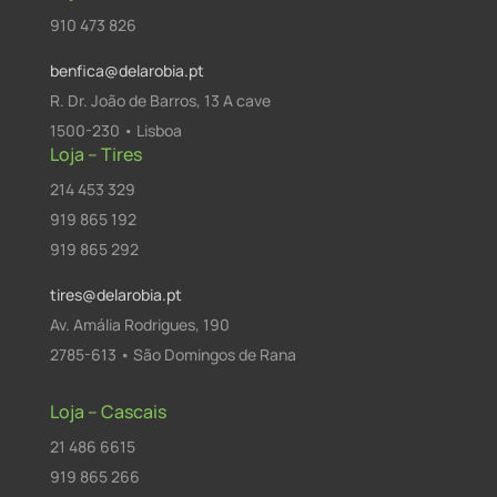
910 473 826
benfica@delarobia.pt
R. Dr. João de Barros, 13 A cave
1500-230 • Lisboa
Loja – Tires
214 453 329
919 865 192
919 865 292
tires@delarobia.pt
Av. Amália Rodrigues, 190
2785-613 • São Domingos de Rana
Loja – Cascais
21 486 6615
919 865 266