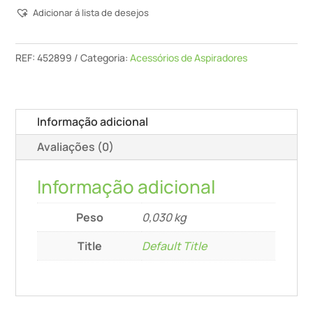
Adicionar á lista de desejos
De
Fecho
D
REF:
452899
Categoria:
Acessórios de Aspiradores
50/V
Informação adicional
Avaliações (0)
Informação adicional
Peso
0,030 kg
Title
Default Title