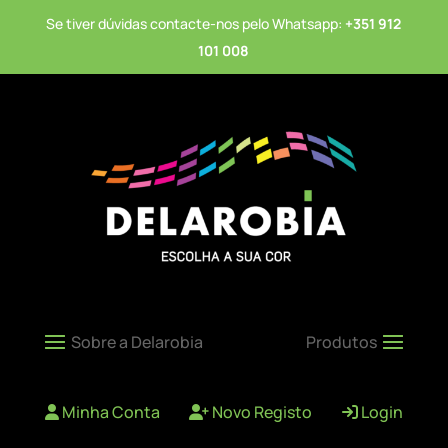
Se tiver dúvidas contacte-nos pelo Whatsapp:
+351 912
101 008
Minha Conta
Novo Registo
Login