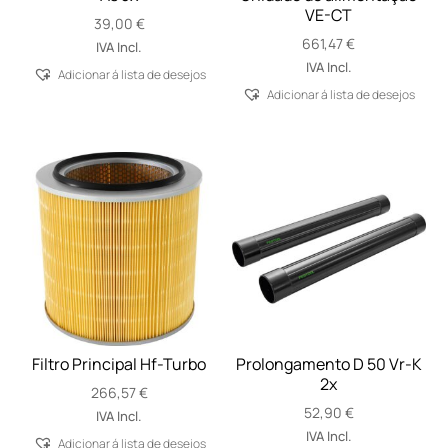
VE-CT
39,00
€
661,47
€
IVA Incl.
IVA Incl.
Adicionar á lista de desejos
Adicionar á lista de desejos
Filtro Principal Hf-Turbo
Prolongamento D 50 Vr-K
2x
266,57
€
52,90
€
IVA Incl.
IVA Incl.
Adicionar á lista de desejos