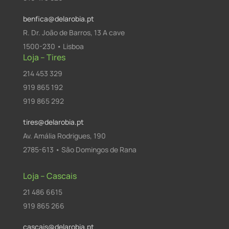
benfica@delarobia.pt
R. Dr. João de Barros, 13 A cave
1500-230 • Lisboa
Loja – Tires
214 453 329
919 865 192
919 865 292
tires@delarobia.pt
Av. Amália Rodrigues, 190
2785-613 • São Domingos de Rana
Loja – Cascais
21 486 6615
919 865 266
cascais@delarobia.pt