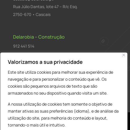
Rua Júlio Dantas, lote 47 – R/c Esq.
2750-670 • Cascais
Delarobia – Construção
912 441 514
construcao@delarobia.pt
Valorizamos a sua privacidade
R. António Andrade, 1171
Este site utiliza cookies para melhorar sua experiência de
2820-287 • Charneca de Caparica
navegação e para personalizar o conteúdo que vê. Os
cookies são pequenos arquivos de texto que são
Products
PESQUISAR
search
armazenados no seu dispositivo quando visita um site.
A nossa utilização de cookies tem somente o objetivo de
manter ativas as suas preferências (idioma), e de análise da
utilização do site, para melhoria do conteúdo e layout,
tornando-o mais útil e intuitivo.