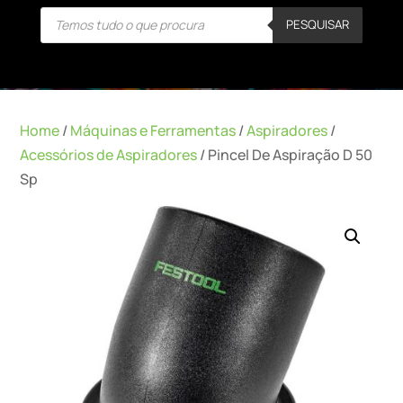
Products
PESQUISAR
search
Home
/
Máquinas e Ferramentas
/
Aspiradores
/
Acessórios de Aspiradores
/ Pincel De Aspiração D 50
Sp