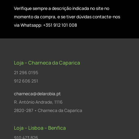
Verifique sempre a descrição indicada no site no
momento da compra, e se tiver dúvidas contacte-nos
via Whatsapp: +351 912 101 008
Loja – Charneca da Caparica
21 296 0195
912 606 251
charneca@delarobia.pt
R. António Andrade, 1116
2820-287 • Charneca da Caparica
Loja – Lisboa – Benfica
910 473 826