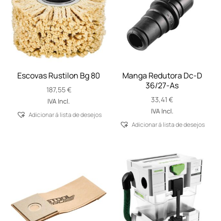
Escovas Rustilon Bg 80
Manga Redutora Dc-D
36/27-As
187,55
€
33,41
€
IVA Incl.
IVA Incl.
Adicionar á lista de desejos
Adicionar á lista de desejos