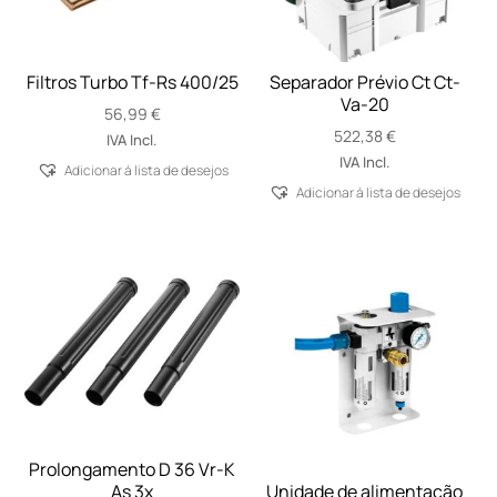
Filtros Turbo Tf-Rs 400/25
Separador Prévio Ct Ct-
Va-20
56,99
€
522,38
€
IVA Incl.
IVA Incl.
Adicionar á lista de desejos
Adicionar á lista de desejos
Prolongamento D 36 Vr-K
As 3x
Unidade de alimentação