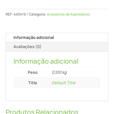
Aspiração
D
REF:
440419
Categoria:
Acessórios de Aspiradores
50
Sp
Informação adicional
Avaliações (0)
Informação adicional
Peso
0,100 kg
Title
Default Title
Produtos Relacionados