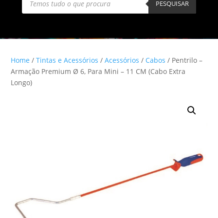
search
PESQUISAR
Home
/
Tintas e Acessórios
/
Acessórios
/
Cabos
/ Pentrilo –
Armação Premium Ø 6, Para Mini – 11 CM (Cabo Extra
Longo)