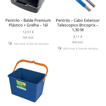
Pentrilo – Balde Premium
Pentrilo – Cabo Extensor
Plástico + Grelha – 16l
Telescopico Bricoprix –
1,30 M
12,57
€
3,11
€
IVA Incl.
IVA Incl.
Adicionar á lista de desejos
Adicionar á lista de desejos