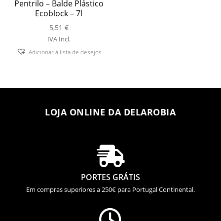
Pentrilo – Balde Plástico
Ecoblock – 7l
5,51
€
IVA Incl.
Adicionar á lista de desejos
LOJA ONLINE DA DELAROBIA

PORTES GRÁTIS
Em compras superiores a 250€ para Portugal Continental.
