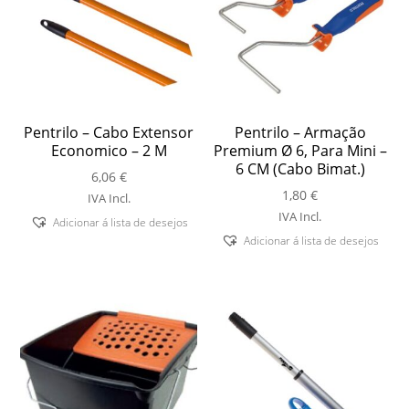
Pentrilo – Cabo Extensor
Pentrilo – Armação
Economico – 2 M
Premium Ø 6, Para Mini –
6 CM (Cabo Bimat.)
6,06
€
1,80
€
IVA Incl.
IVA Incl.
Adicionar á lista de desejos
Adicionar á lista de desejos