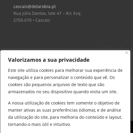
cascais@delarobia.pt
Rua Júlio Dantas, lote 47 – R/c Esq.
2750-670 • Cascais
Delarobia – Construção
912 441 514
Valorizamos a sua privacidade
construcao@delarobia.pt
Este site utiliza cookies para melhorar sua experiência de
R. António Andrade, 1171
navegação e para personalizar o conteúdo que vê. Os
2820-287 • Charneca de Caparica
cookies são pequenos arquivos de texto que são
armazenados no seu dispositivo quando visita um site.
Products
search
PESQUISAR
A nossa utilização de cookies tem somente o objetivo de
manter ativas as suas preferências (idioma), e de análise
da utilização do site, para melhoria do conteúdo e layout,
tornando-o mais útil e intuitivo.