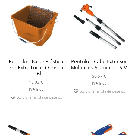
Pentrilo – Balde Plástico
Pentrilo – Cabo Extensor
Pro Extra Forte + Grelha
Multiusos Aluminio – 6 M
– 16l
50,57
€
15,03
€
IVA Incl.
IVA Incl.
Adicionar á lista de desejos
Adicionar á lista de desejos