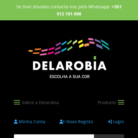
Se tiver dúvidas contacte-nos pelo Whatsapp:
+351
912 101 008
Minha Conta
Novo Registo
Login
Products