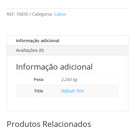
Armação
Premium
REF:
76835
Categoria:
Cabos
Ø
6,
Para
Mini
Informação adicional
-
Avaliações (0)
11
CM
Informação adicional
(Cabo
Extra
Longo)
Peso
2,240 kg
Title
Default Title
Produtos Relacionados