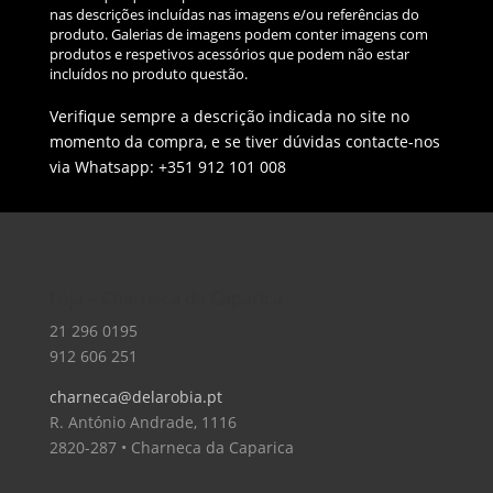
nas descrições incluídas nas imagens e/ou referências do
produto. Galerias de imagens podem conter imagens com
produtos e respetivos acessórios que podem não estar
incluídos no produto questão.
Verifique sempre a descrição indicada no site no
momento da compra, e se tiver dúvidas contacte-nos
via Whatsapp: +351 912 101 008
Loja – Charneca da Caparica
21 296 0195
912 606 251
charneca@delarobia.pt
R. António Andrade, 1116
2820-287 • Charneca da Caparica