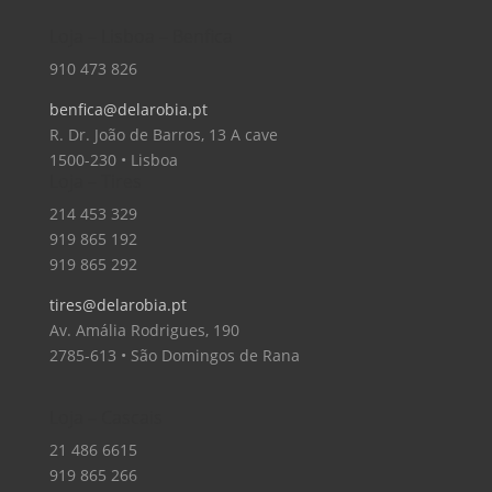
Loja – Lisboa – Benfica
910 473 826
benfica@delarobia.pt
R. Dr. João de Barros, 13 A cave
1500-230 • Lisboa
Loja – Tires
214 453 329
919 865 192
919 865 292
tires@delarobia.pt
Av. Amália Rodrigues, 190
2785-613 • São Domingos de Rana
Loja – Cascais
21 486 6615
919 865 266