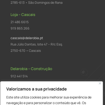
2785-613 • São Domingos de Rana
Loja – Cascais
21 486 6615
919 865 266
cascais@delarobia.pt
Rua Júlio Dantas, lote 47 – R/c Esq.
2750-670 • Cascais
Delarobia – Construção
912 441 514
construcao@delarobia.pt
Valorizamos a sua privacidade
R. António Andrade, 1171
Este site utiliza cookies para melhorar sua experiência de
2820-287 • Charneca de Caparica
navegação e para personalizar o conteúdo que vê. Os