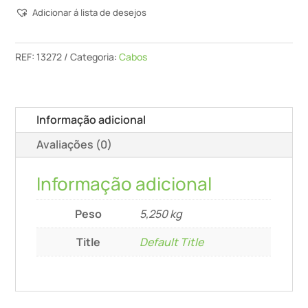
Adicionar á lista de desejos
-
Cabo
Extensor
REF:
13272
Categoria:
Cabos
Economico
-
2
Informação adicional
M
Avaliações (0)
Informação adicional
Peso
5,250 kg
Title
Default Title