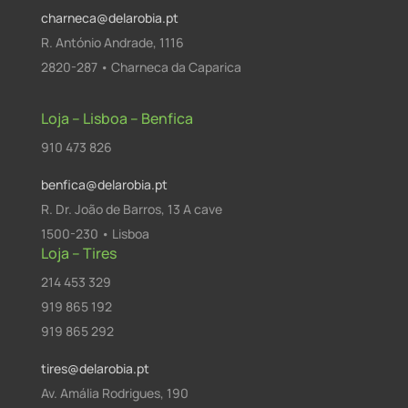
charneca@delarobia.pt
R. António Andrade, 1116
2820-287 • Charneca da Caparica
Loja – Lisboa – Benfica
910 473 826
benfica@delarobia.pt
R. Dr. João de Barros, 13 A cave
1500-230 • Lisboa
Loja – Tires
214 453 329
919 865 192
919 865 292
tires@delarobia.pt
Av. Amália Rodrigues, 190