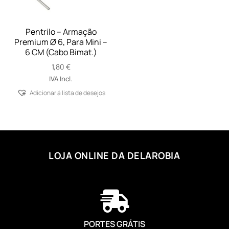
Pentrilo – Armação
Premium Ø 6, Para Mini –
6 CM (Cabo Bimat.)
1,80
€
IVA Incl.
Adicionar á lista de desejos
LOJA ONLINE DA DELAROBIA

PORTES GRÁTIS