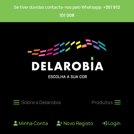
Se tiver dúvidas contacte-nos pelo Whatsapp:
+351 912
101 008
Minha Conta
Novo Registo
Login