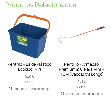
Produtos Relacionados
Pentrilo – Balde Plástico
Pentrilo – Armação
Ecoblock – 7l
Premium Ø 6, Para Mini –
11 CM (Cabo Extra Longo)
5,51
€
7,31
€
IVA Incl.
IVA Incl.
Adicionar á lista de desejos
Adicionar á lista de desejos