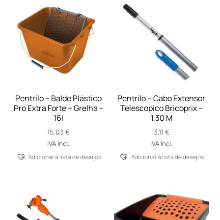
Pentrilo – Balde Plástico
Pentrilo – Cabo Extensor
Pro Extra Forte + Grelha –
Telescopico Bricoprix –
16l
1,30 M
15,03
€
3,11
€
IVA Incl.
IVA Incl.
Adicionar á lista de desejos
Adicionar á lista de desejos