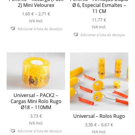
2) Mini Velourex
Ø 6, Especial Esmaltes –
11 CM
Price
1,60
€
–
2,71
€
range:
11,77
€
IVA Incl.
1,60 €
IVA Incl.
Adicionar á lista de desejos
through
Adicionar á lista de desejos
2,71 €
Universal – PACK2 –
Cargas Mini Rolo Rugo
Ø18 – 110MM
Universal – Rolos Rugo
3,73
€
IVA Incl.
Price
3,30
€
–
6,67
€
range:
Adicionar á lista de desejos
IVA Incl.