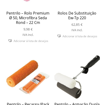
Pentrilo – Rolo Premium
Rolos De Substituição
Ø 50, Microfibra Seda
Ew-Tp 220
Rond – 22 Cm
62,85
€
9,98
€
IVA Incl.
IVA Incl.
Adicionar á lista de desejos
Adicionar á lista de desejos
Pentrilo – Recarga (Pack
Pentrilo – Armação Dupla