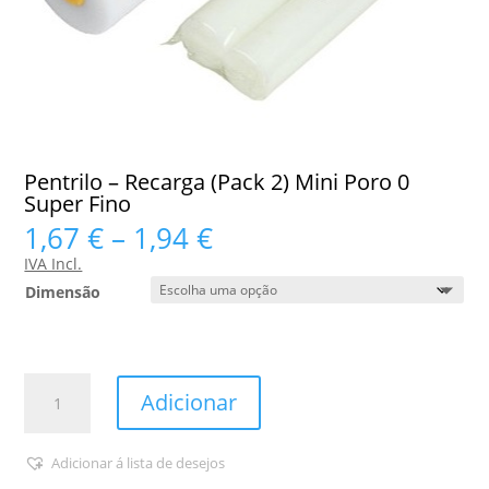
Pentrilo – Recarga (Pack 2) Mini Poro 0
Super Fino
Price
1,67
€
–
1,94
€
range:
IVA Incl.
1,67 €
Dimensão
through
1,94 €
Quantidade
Adicionar
de
Pentrilo
-
Adicionar á lista de desejos
Recarga