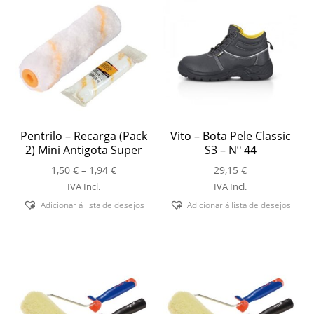
Pentrilo – Recarga (Pack
Vito – Bota Pele Classic
2) Mini Antigota Super
S3 – Nº 44
Price
1,50
€
–
1,94
€
29,15
€
range:
IVA Incl.
IVA Incl.
1,50 €
Adicionar á lista de desejos
Adicionar á lista de desejos
through
1,94 €