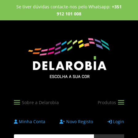
Se tiver dúvidas contacte-nos pelo Whatsapp:
+351
912 101 008
Minha Conta
Novo Registo
Login
Products