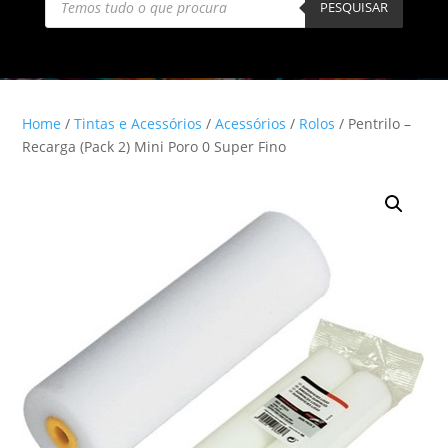
search
PESQUISAR
Home
/
Tintas e Acessórios
/
Acessórios
/
Rolos
/ Pentrilo –
Recarga (Pack 2) Mini Poro 0 Super Fino