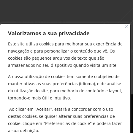
Delarobia – Construção
912 441 514
Valorizamos a sua privacidade
construcao@delarobia.pt
Este site utiliza cookies para melhorar sua experiência de
R. António Andrade, 1171
navegação e para personalizar o conteúdo que vê. Os
2820-287 • Charneca de Caparica
cookies são pequenos arquivos de texto que são
armazenados no seu dispositivo quando visita um site.
Products
search
PESQUISAR
A nossa utilização de cookies tem somente o objetivo de
manter ativas as suas preferências (idioma), e de análise
da utilização do site, para melhoria do conteúdo e layout,
tornando-o mais útil e intuitivo.
Ao clicar em "Aceitar", estará a concordar com o uso
destas cookies, se quiser alterar suas preferências de
cookie, clique em "Preferências de cookie" e poderá fazer
0
© All Copyright 2025 by Delarobia.pt
a sua definição.