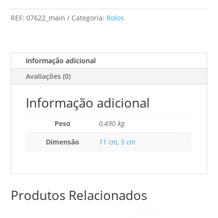
(Pack
REF:
07622_main
Categoria:
Rolos
2)
Mini
Poro
0
Informação adicional
Super
Avaliações (0)
Fino
Informação adicional
Peso
0,490 kg
Dimensão
11 cm
,
5 cm
Produtos Relacionados