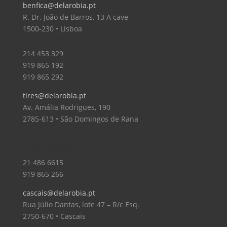
benfica@delarobia.pt
R. Dr. João de Barros, 13 A cave
1500-230 • Lisboa
Loja – Tires
214 453 329
919 865 192
919 865 292
tires@delarobia.pt
Av. Amália Rodrigues, 190
2785-613 • São Domingos de Rana
Loja – Cascais
21 486 6615
919 865 266
cascais@delarobia.pt
Rua Júlio Dantas, lote 47 – R/c Esq.
2750-670 • Cascais