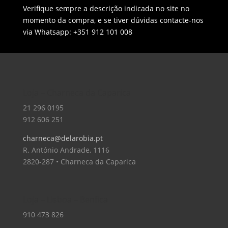
Verifique sempre a descrição indicada no site no
momento da compra, e se tiver dúvidas contacte-nos
via Whatsapp: +351 912 101 008
Loja – Charneca da Caparica
21 296 0195
912 606 251
charneca@delarobia.pt
R. António Andrade, 1116
2820-287 • Charneca da Caparica
Loja – Lisboa – Benfica
910 473 826