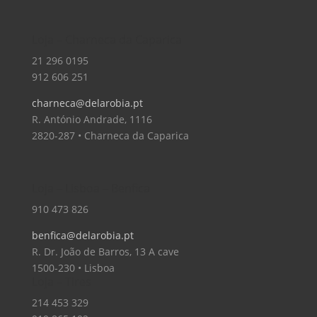
Loja – Charneca da Caparica
21 296 0195
912 606 251
charneca@delarobia.pt
R. António Andrade, 1116
2820-287 • Charneca da Caparica
Loja – Lisboa – Benfica
910 473 826
benfica@delarobia.pt
R. Dr. João de Barros, 13 A cave
1500-230 • Lisboa
Loja – Tires
214 453 329