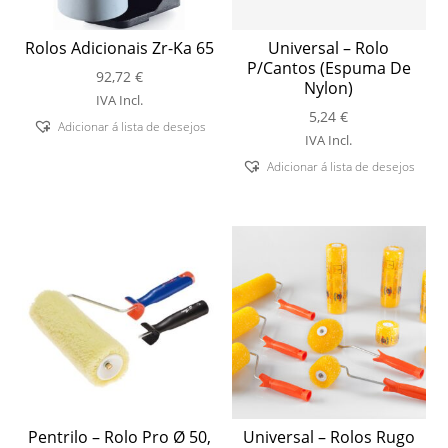
Rolos Adicionais Zr-Ka 65
Universal – Rolo
P/Cantos (Espuma De
92,72
€
Nylon)
IVA Incl.
5,24
€
Adicionar á lista de desejos
IVA Incl.
Adicionar á lista de desejos
Pentrilo – Rolo Pro Ø 50,
Universal – Rolos Rugo