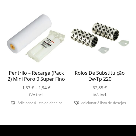
1,94 €
Pentrilo – Recarga (Pack
Rolos De Substituição
2) Mini Poro 0 Super Fino
Ew-Tp 220
Price
1,67
€
–
1,94
€
62,85
€
range:
IVA Incl.
IVA Incl.
1,67 €
Adicionar á lista de desejos
Adicionar á lista de desejos
through
1,94 €