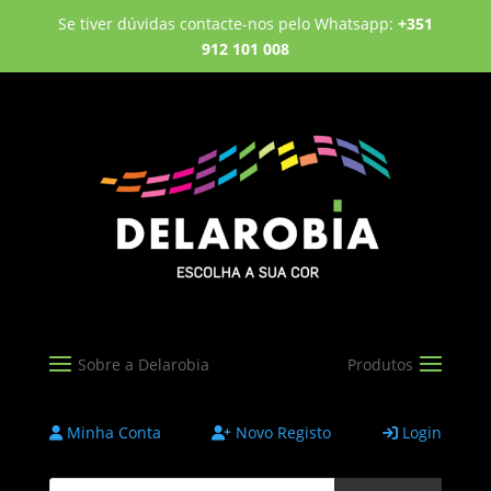
Se tiver dúvidas contacte-nos pelo Whatsapp:
+351
912 101 008
Minha Conta
Novo Registo
Login
Products