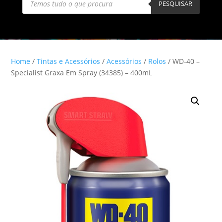
search
PESQUISAR
Home
/
Tintas e Acessórios
/
Acessórios
/
Rolos
/ WD-40 –
Specialist Graxa Em Spray (34385) – 400mL