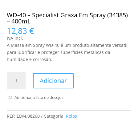
WD-40 – Specialist Graxa Em Spray (34385)
– 400mL
12,83
€
IVA Incl.
A Massa em Spray WD-40 é um produto altamente versatil
para lubrificar e proteger superficies metalicas da
humidade e corrosão.
Quantidade
Adicionar
de
WD-
40
Adicionar á lista de desejos
-
Specialist
REF:
EDM.08260
Categoria:
Rolos
Graxa
Em
Spray