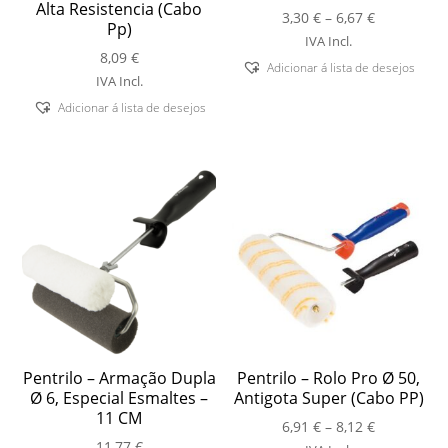
Alta Resistencia (Cabo
Price
3,30
€
–
6,67
€
Pp)
range:
IVA Incl.
8,09
€
3,30 €
Adicionar á lista de desejos
through
IVA Incl.
6,67 €
Adicionar á lista de desejos
Pentrilo – Armação Dupla
Pentrilo – Rolo Pro Ø 50,
Ø 6, Especial Esmaltes –
Antigota Super (Cabo PP)
11 CM
Price
6,91
€
–
8,12
€
11,77
€
range: