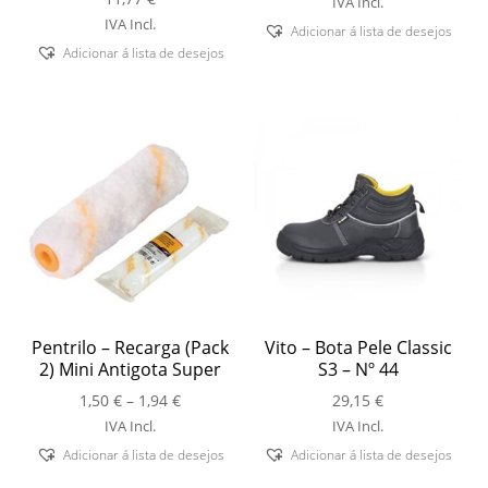
IVA Incl.
6,91 €
IVA Incl.
Adicionar á lista de desejos
through
Adicionar á lista de desejos
8,12 €
Pentrilo – Recarga (Pack
Vito – Bota Pele Classic
2) Mini Antigota Super
S3 – Nº 44
Price
1,50
€
–
1,94
€
29,15
€
range:
IVA Incl.
IVA Incl.
1,50 €
Adicionar á lista de desejos
Adicionar á lista de desejos
through