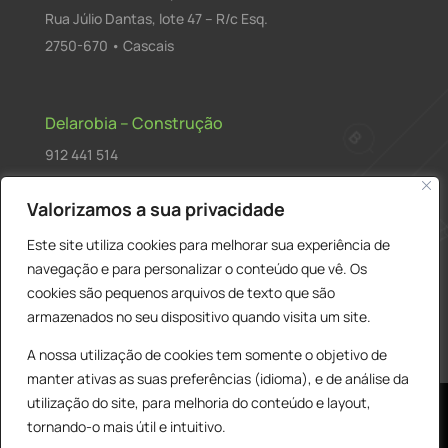
Rua Júlio Dantas, lote 47 – R/c Esq.
2750-670 • Cascais
Delarobia – Construção
912 441 514
construcao@delarobia.pt
Valorizamos a sua privacidade
R. António Andrade, 1171
Este site utiliza cookies para melhorar sua experiência de
2820-287 • Charneca de Caparica
navegação e para personalizar o conteúdo que vê. Os
cookies são pequenos arquivos de texto que são
Products
PESQUISAR
search
armazenados no seu dispositivo quando visita um site.
A nossa utilização de cookies tem somente o objetivo de
manter ativas as suas preferências (idioma), e de análise da
utilização do site, para melhoria do conteúdo e layout,
tornando-o mais útil e intuitivo.