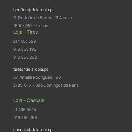
benfica@delarobia.pt
R. Dr. João de Barros, 13 A cave
1500-230 • Lisboa
Loja – Tires
214 453 329
919 865 192
919 865 292
tires@delarobia.pt
Av. Amália Rodrigues, 190
2785-613 • São Domingos de Rana
Loja – Cascais
21 486 6615
919 865 266
cascais@delarobia.pt