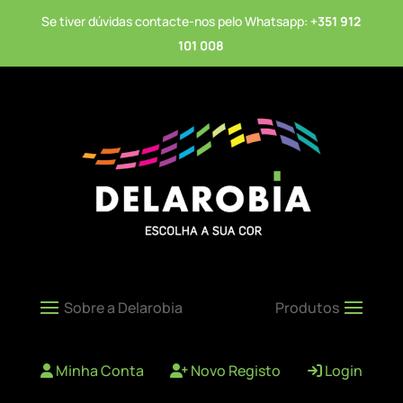
Se tiver dúvidas contacte-nos pelo Whatsapp:
+351 912
101 008
Minha Conta
Novo Registo
Login