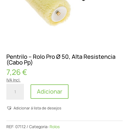
Pentrilo – Rolo Pro Ø 50, Alta Resistencia
(Cabo Pp)
7,26
€
IVA Incl.
Quantidade
Adicionar
de
Pentrilo
Adicionar á lista de desejos
-
Rolo
Pro
REF:
07112
Categoria:
Rolos