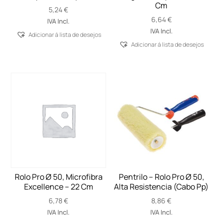
Cm
5,24
€
6,64
€
IVA Incl.
IVA Incl.
Adicionar á lista de desejos
Adicionar á lista de desejos
Rolo Pro Ø 50, Microfibra
Pentrilo – Rolo Pro Ø 50,
Excellence – 22 Cm
Alta Resistencia (Cabo Pp)
6,78
€
8,86
€
IVA Incl.
IVA Incl.