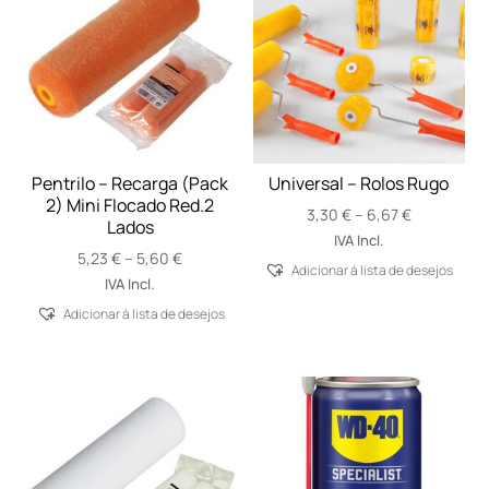
Pentrilo – Recarga (Pack
Universal – Rolos Rugo
2) Mini Flocado Red.2
Price
3,30
€
–
6,67
€
Lados
range:
IVA Incl.
Price
5,23
€
–
5,60
€
3,30 €
Adicionar á lista de desejos
range:
through
IVA Incl.
5,23 €
6,67 €
Adicionar á lista de desejos
through
5,60 €