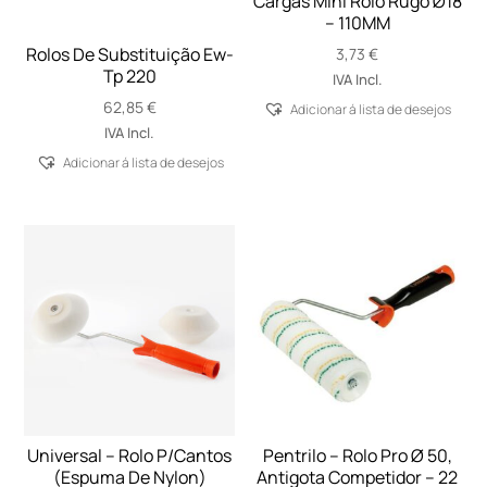
Cargas Mini Rolo Rugo Ø18
– 110MM
Rolos De Substituição Ew-
3,73
€
Tp 220
IVA Incl.
62,85
€
Adicionar á lista de desejos
IVA Incl.
Adicionar á lista de desejos
Universal – Rolo P/Cantos
Pentrilo – Rolo Pro Ø 50,
(Espuma De Nylon)
Antigota Competidor – 22