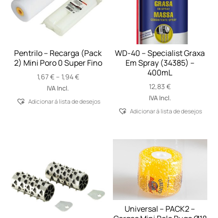
Pentrilo – Recarga (Pack
WD-40 – Specialist Graxa
2) Mini Poro 0 Super Fino
Em Spray (34385) –
400mL
Price
1,67
€
–
1,94
€
range:
12,83
€
IVA Incl.
1,67 €
IVA Incl.
Adicionar á lista de desejos
through
Adicionar á lista de desejos
1,94 €
Universal – PACK2 –