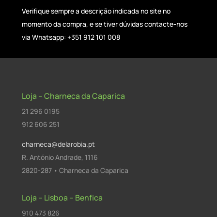
Verifique sempre a descrição indicada no site no
momento da compra, e se tiver dúvidas contacte-nos
via Whatsapp: +351 912 101 008
Loja – Charneca da Caparica
21 296 0195
912 606 251
charneca@delarobia.pt
R. António Andrade, 1116
2820-287 • Charneca da Caparica
Loja – Lisboa – Benfica
910 473 826