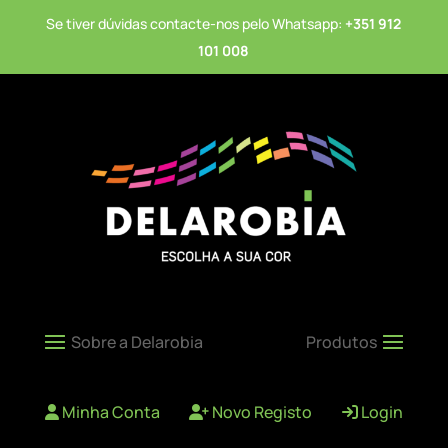
Se tiver dúvidas contacte-nos pelo Whatsapp:
+351 912
101 008
Minha Conta
Novo Registo
Login