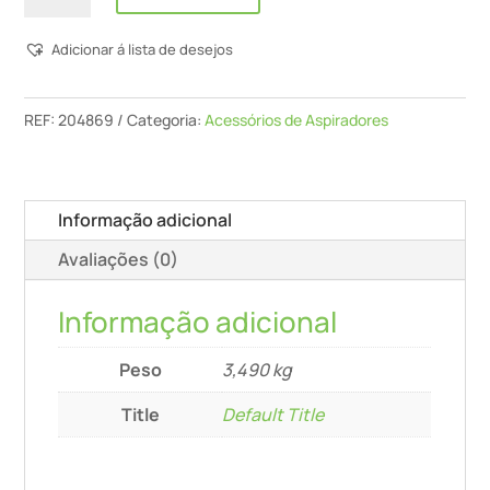
Plataforma
Adicionar á lista de desejos
Móvel
Sys-
Rb
REF:
204869
Categoria:
Acessórios de Aspiradores
Informação adicional
Avaliações (0)
Informação adicional
Peso
3,490 kg
Title
Default Title