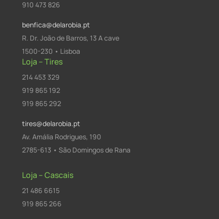
910 473 826
benfica@delarobia.pt
R. Dr. João de Barros, 13 A cave
1500-230 • Lisboa
Loja – Tires
214 453 329
919 865 192
919 865 292
tires@delarobia.pt
Av. Amália Rodrigues, 190
2785-613 • São Domingos de Rana
Loja – Cascais
21 486 6615
919 865 266