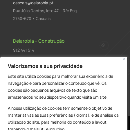
cascais@delarobia.pt
Rua Júlio Dantas, lote 47 – R/c Esq.
2750-670 • Cascais
Delarobia – Construção
912 441 514
construcao@delarobia.pt
Valorizamos a sua privacidade
R. António Andrade, 1171
Este site utiliza cookies para melhorar sua experiência de
2820-287 • Charneca de Caparica
navegação e para personalizar o conteúdo que vê. Os
cookies são pequenos arquivos de texto que são
Products
PESQUISAR
search
armazenados no seu dispositivo quando visita um site.
A nossa utilização de cookies tem somente o objetivo de
manter ativas as suas preferências (idioma), e de análise da
utilização do site, para melhoria do conteúdo e layout,
tornando-o mais útil e intuitivo.