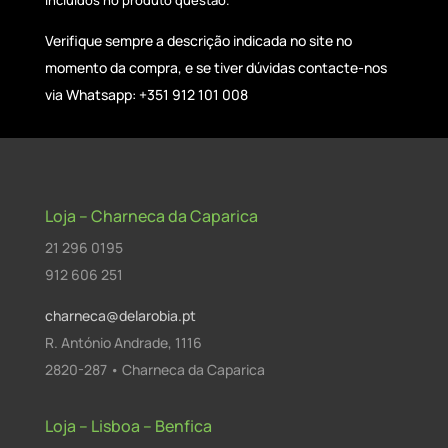
Verifique sempre a descrição indicada no site no
momento da compra, e se tiver dúvidas contacte-nos
via Whatsapp: +351 912 101 008
Loja – Charneca da Caparica
21 296 0195
912 606 251
charneca@delarobia.pt
R. António Andrade, 1116
2820-287 • Charneca da Caparica
Loja – Lisboa – Benfica