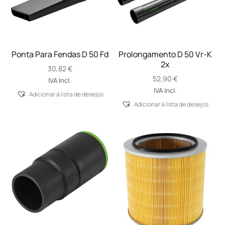
Ponta Para Fendas D 50 Fd
Prolongamento D 50 Vr-K
2x
30,82
€
52,90
€
IVA Incl.
IVA Incl.
Adicionar á lista de desejos
Adicionar á lista de desejos