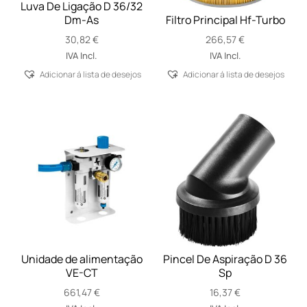
Luva De Ligação D 36/32
Dm-As
Filtro Principal Hf-Turbo
30,82
€
266,57
€
IVA Incl.
IVA Incl.
Adicionar á lista de desejos
Adicionar á lista de desejos
Unidade de alimentação
Pincel De Aspiração D 36
VE-CT
Sp
661,47
€
16,37
€