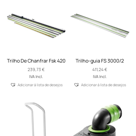
Trilho De Chanfrar Fsk 420
Trilho-guia FS 3000/2
239,73
€
411,24
€
IVA Incl.
IVA Incl.
Adicionar á lista de desejos
Adicionar á lista de desejos