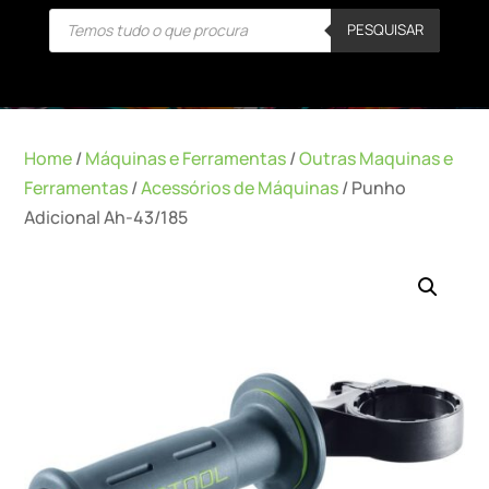
Products
PESQUISAR
search
Home
/
Máquinas e Ferramentas
/
Outras Maquinas e
Ferramentas
/
Acessórios de Máquinas
/ Punho
Adicional Ah-43/185