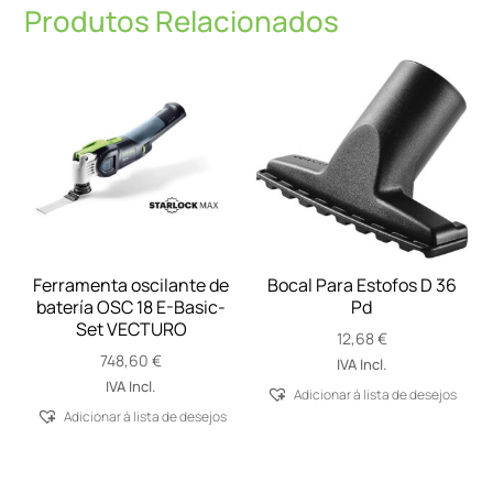
Produtos Relacionados
Ferramenta oscilante de
Bocal Para Estofos D 36
batería OSC 18 E-Basic-
Pd
Set VECTURO
12,68
€
748,60
€
IVA Incl.
IVA Incl.
Adicionar á lista de desejos
Adicionar á lista de desejos