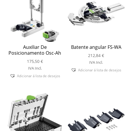
Auxiliar De
Batente angular FS-WA
Posicionamento Osc-Ah
212,84
€
175,50
€
IVA Incl.
IVA Incl.
Adicionar á lista de desejos
Adicionar á lista de desejos