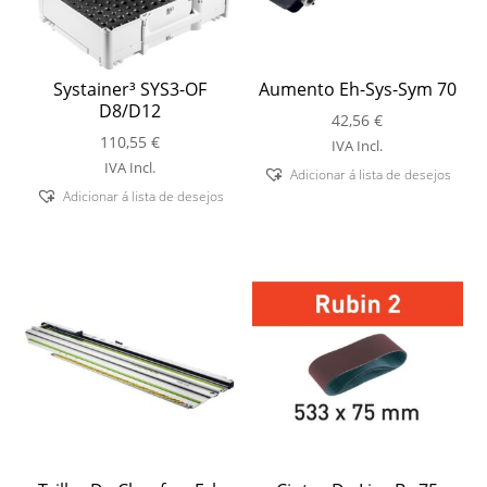
Systainer³ SYS3-OF
Aumento Eh-Sys-Sym 70
D8/D12
42,56
€
110,55
€
IVA Incl.
IVA Incl.
Adicionar á lista de desejos
Adicionar á lista de desejos