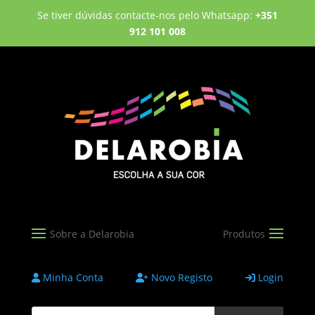
Se tiver dúvidas contacte-nos pelo Whatsapp:
+351
912 101 008
Minha Conta
Novo Registo
Login
Products