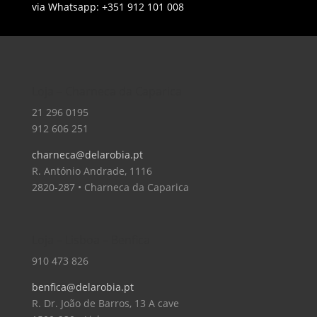
via Whatsapp: +351 912 101 008
Loja – Charneca da Caparica
21 296 0195
912 606 251
charneca@delarobia.pt
R. António Andrade, 1116
2820-287 • Charneca da Caparica
Loja – Lisboa – Benfica
910 473 826
benfica@delarobia.pt
R. Dr. João de Barros, 13 A cave