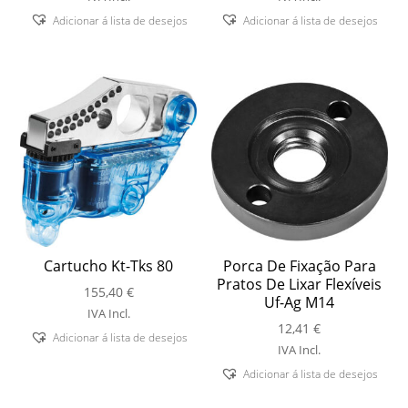
Adicionar á lista de desejos
Adicionar á lista de desejos
Cartucho Kt-Tks 80
Porca De Fixação Para
Pratos De Lixar Flexíveis
155,40
€
Uf-Ag M14
IVA Incl.
12,41
€
Adicionar á lista de desejos
IVA Incl.
Adicionar á lista de desejos