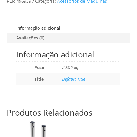
REF:
496939
Categoria:
Acessórios de Máquinas
LR
32
Informação adicional
Avaliações (0)
Informação adicional
Peso
2,500 kg
Title
Default Title
Produtos Relacionados