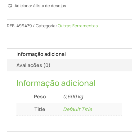
Adicionar á lista de desejos
De
Orlas
Ksp-
REF:
499479
Categoria:
Outras Ferramentas
Ka
65
Informação adicional
Avaliações (0)
Informação adicional
Peso
0,600 kg
Title
Default Title