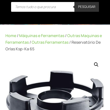
Products
PESQUISAR
search
Home
/
Máquinas e Ferramentas
/
Outras Maquinas e
Ferramentas
/
Outras Ferramentas
/ Reservatório De
Orlas Ksp-Ka 65