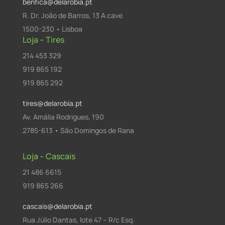
benfica@delarobia.pt
R. Dr. João de Barros, 13 A cave
1500-230 • Lisboa
Loja – Tires
214 453 329
919 865 192
919 865 292
tires@delarobia.pt
Av. Amália Rodrigues, 190
2785-613 • São Domingos de Rana
Loja – Cascais
21 486 6615
919 865 266
cascais@delarobia.pt
Rua Júlio Dantas, lote 47 – R/c Esq.