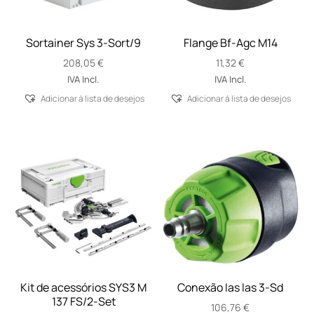
Sortainer Sys 3-Sort/9
Flange Bf-Agc M14
208,05
€
11,32
€
IVA Incl.
IVA Incl.
Adicionar á lista de desejos
Adicionar á lista de desejos
Kit de acessórios SYS3 M
Conexão Ias Ias 3-Sd
137 FS/2-Set
106,76
€