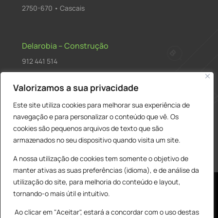
2750-670 • Cascais
Delarobia – Construção
912 441 514
construcao@delarobia.pt
Valorizamos a sua privacidade
R. António Andrade, 1171
Este site utiliza cookies para melhorar sua experiência de
2820-287 • Charneca de Caparica
navegação e para personalizar o conteúdo que vê. Os
cookies são pequenos arquivos de texto que são
Products
PESQUISAR
search
armazenados no seu dispositivo quando visita um site.
A nossa utilização de cookies tem somente o objetivo de
manter ativas as suas preferências (idioma), e de análise da
utilização do site, para melhoria do conteúdo e layout,
tornando-o mais útil e intuitivo.
Ao clicar em "Aceitar", estará a concordar com o uso destas