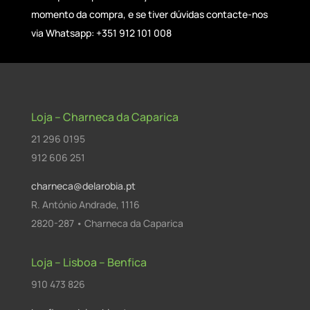
momento da compra, e se tiver dúvidas contacte-nos
via Whatsapp: +351 912 101 008
Loja – Charneca da Caparica
21 296 0195
912 606 251
charneca@delarobia.pt
R. António Andrade, 1116
2820-287 • Charneca da Caparica
Loja – Lisboa – Benfica
910 473 826