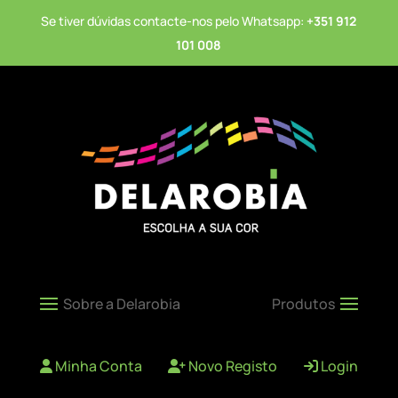
Se tiver dúvidas contacte-nos pelo Whatsapp:
+351 912
101 008
Minha Conta
Novo Registo
Login