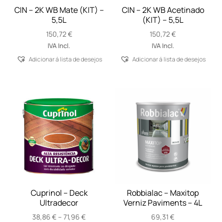
CIN – 2K WB Mate (KIT) –
CIN – 2K WB Acetinado
5,5L
(KIT) – 5,5L
150,72
€
150,72
€
IVA Incl.
IVA Incl.
Adicionar á lista de desejos
Adicionar á lista de desejos
Cuprinol – Deck
Robbialac – Maxitop
Ultradecor
Verniz Paviments – 4L
Price
38,86
€
–
71,96
€
69,31
€