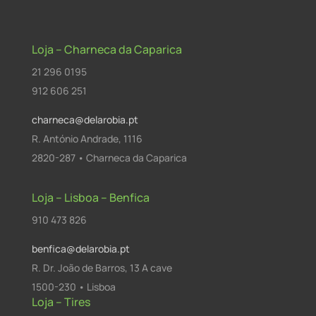
Loja – Charneca da Caparica
21 296 0195
912 606 251
charneca@delarobia.pt
R. António Andrade, 1116
2820-287 • Charneca da Caparica
Loja – Lisboa – Benfica
910 473 826
benfica@delarobia.pt
R. Dr. João de Barros, 13 A cave
1500-230 • Lisboa
Loja – Tires