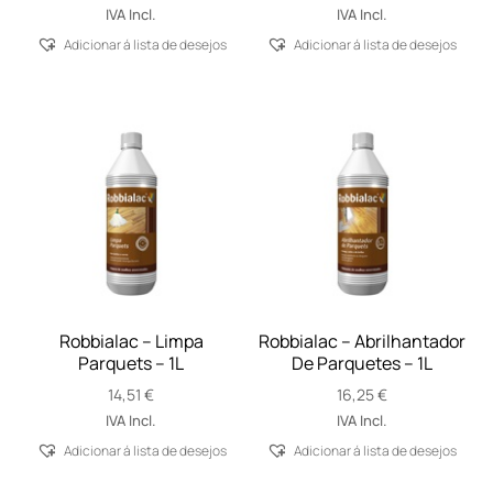
range:
IVA Incl.
IVA Incl.
38,86 €
Adicionar á lista de desejos
Adicionar á lista de desejos
through
71,96 €
Robbialac – Limpa
Robbialac – Abrilhantador
Parquets – 1L
De Parquetes – 1L
14,51
€
16,25
€
IVA Incl.
IVA Incl.
Adicionar á lista de desejos
Adicionar á lista de desejos