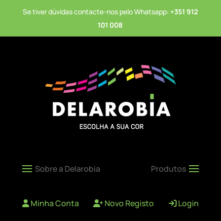
Se tiver dúvidas contacte-nos pelo Whatsapp:
+351 912
101 008
Minha Conta
Novo Registo
Login