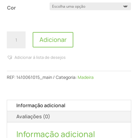
Cor
Quantidade
Adicionar
de
Reviflex
Adicionar á lista de desejos
-
Pavimentos
RT
REF:
1410061015_main
Categoria:
Madeira
(Branco)
-
15L
Informação adicional
Avaliações (0)
Informação adicional