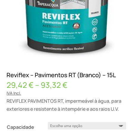
Reviflex – Pavimentos RT (Branco) – 15L
Price
29,42
€
–
93,32
€
range:
IVA Incl.
29,42 €
REVIFLEX PAVIMENTOS RT, impermeável à água, para
through
exteriores e resistente à intempérie e aos raios U.V.
93,32 €
Capacidade