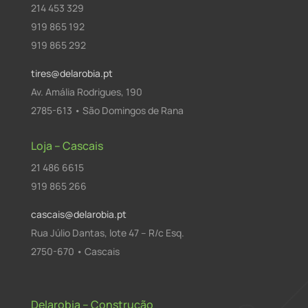
214 453 329
919 865 192
919 865 292
tires@delarobia.pt
Av. Amália Rodrigues, 190
2785-613 • São Domingos de Rana
Loja – Cascais
21 486 6615
919 865 266
cascais@delarobia.pt
Rua Júlio Dantas, lote 47 – R/c Esq.
2750-670 • Cascais
Delarobia – Construção