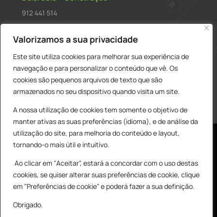
912 441 514
construcao@delarobia.pt
Valorizamos a sua privacidade
R. António Andrade, 1171
Este site utiliza cookies para melhorar sua experiência de
2820-287 • Charneca de Caparica
navegação e para personalizar o conteúdo que vê. Os
cookies são pequenos arquivos de texto que são
Products
PESQUISAR
search
armazenados no seu dispositivo quando visita um site.
A nossa utilização de cookies tem somente o objetivo de
manter ativas as suas preferências (idioma), e de análise da
utilização do site, para melhoria do conteúdo e layout,
tornando-o mais útil e intuitivo.
Ao clicar em "Aceitar", estará a concordar com o uso destas
cookies, se quiser alterar suas preferências de cookie, clique
© All Copyright 2025 by Delarobia.pt
0
em "Preferências de cookie" e poderá fazer a sua definição.
Desenvolvidor por:
Tecnologias Imaginadas
Obrigado.