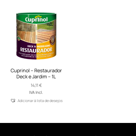
Cuprinol – Restaurador
Deck e Jardim – 1L
14,11
€
IVA Incl.
Adicionar á lista de desejos