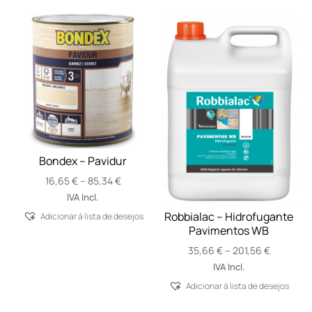
Bondex – Pavidur
Price
16,65
€
–
85,34
€
range:
IVA Incl.
16,65 €
Robbialac – Hidrofugante
Adicionar á lista de desejos
through
Pavimentos WB
85,34 €
Price
35,66
€
–
201,56
€
range:
IVA Incl.
35,66 €
Adicionar á lista de desejos
through
201,56 €