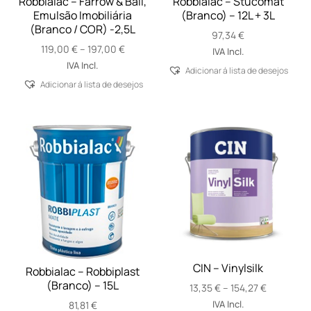
Robbialac – Farrow & Ball,
Robbialac – Stucomat
Emulsão Imobiliária
(Branco) – 12L + 3L
(Branco / COR) -2,5L
97,34
€
Price
119,00
€
–
197,00
€
IVA Incl.
range:
IVA Incl.
Adicionar á lista de desejos
119,00 €
Adicionar á lista de desejos
through
197,00 €
CIN – Vinylsilk
Robbialac – Robbiplast
(Branco) – 15L
Price
13,35
€
–
154,27
€
range:
IVA Incl.
81,81
€