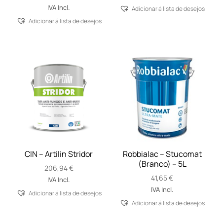
13,35 €
IVA Incl.
Adicionar á lista de desejos
through
Adicionar á lista de desejos
154,27 €
CIN – Artilin Stridor
Robbialac – Stucomat
(Branco) – 5L
206,94
€
41,65
€
IVA Incl.
IVA Incl.
Adicionar á lista de desejos
Adicionar á lista de desejos