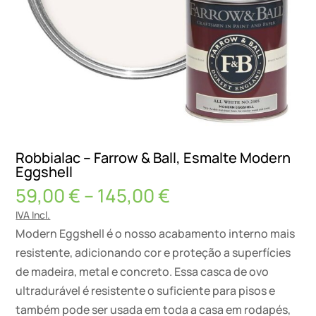
Robbialac – Farrow & Ball, Esmalte Modern
Eggshell
Price
59,00
€
–
145,00
€
range:
IVA Incl.
59,00 €
Modern Eggshell é o nosso acabamento interno mais
through
resistente, adicionando cor e proteção a superfícies
145,00 €
de madeira, metal e concreto. Essa casca de ovo
ultradurável é resistente o suficiente para pisos e
também pode ser usada em toda a casa em rodapés,