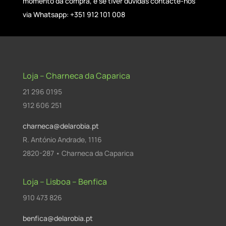
momento da compra, e se tiver dúvidas contacte-nos
via Whatsapp: +351 912 101 008
Loja – Charneca da Caparica
21 296 0195
912 606 251
charneca@delarobia.pt
R. António Andrade, 1116
2820-287 • Charneca da Caparica
Loja – Lisboa – Benfica
910 473 826
benfica@delarobia.pt