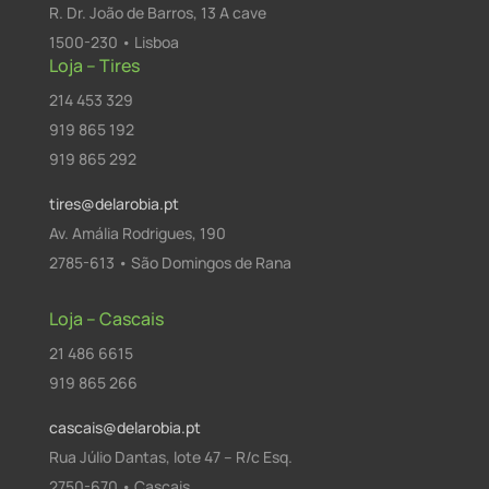
R. Dr. João de Barros, 13 A cave
1500-230 • Lisboa
Loja – Tires
214 453 329
919 865 192
919 865 292
tires@delarobia.pt
Av. Amália Rodrigues, 190
2785-613 • São Domingos de Rana
Loja – Cascais
21 486 6615
919 865 266
cascais@delarobia.pt
Rua Júlio Dantas, lote 47 – R/c Esq.
2750-670 • Cascais