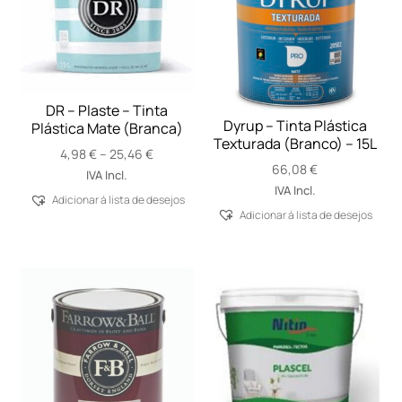
DR – Plaste – Tinta
Dyrup – Tinta Plástica
Plástica Mate (Branca)
Texturada (Branco) – 15L
Price
4,98
€
–
25,46
€
66,08
€
range:
IVA Incl.
IVA Incl.
4,98 €
Adicionar á lista de desejos
through
Adicionar á lista de desejos
25,46 €