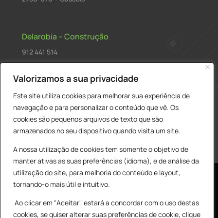
Delarobia – Construção
912 441 514
construcao@delarobia.pt
Valorizamos a sua privacidade
R. António Andrade, 1171
Este site utiliza cookies para melhorar sua experiência de
2820-287 • Charneca de Caparica
navegação e para personalizar o conteúdo que vê. Os
cookies são pequenos arquivos de texto que são
Products
PESQUISAR
search
armazenados no seu dispositivo quando visita um site.
A nossa utilização de cookies tem somente o objetivo de
manter ativas as suas preferências (idioma), e de análise da
utilização do site, para melhoria do conteúdo e layout,
tornando-o mais útil e intuitivo.
Ao clicar em "Aceitar", estará a concordar com o uso destas
cookies, se quiser alterar suas preferências de cookie, clique