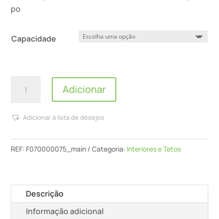
po
Capacidade
Quantidade
Adicionar
de
Robbialac
Adicionar á lista de desejos
-
Farrow
&
REF:
F070000075_main
Categoria:
Interiores e Tetos
Ball,
Esmalte
Modern
Descrição
Eggshell
Informação adicional