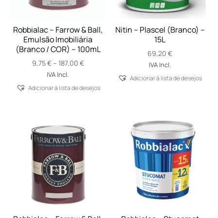
Robbialac – Farrow & Ball,
Nitin – Plascel (Branco) –
Emulsão Imobiliária
15L
(Branco / COR) – 100mL
69,20
€
Price
9,75
€
–
187,00
€
IVA Incl.
range:
IVA Incl.
Adicionar á lista de desejos
9,75 €
Adicionar á lista de desejos
through
187,00 €