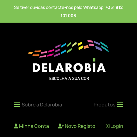
Se tiver dúvidas contacte-nos pelo Whatsapp:
+351 912
101 008
Minha Conta
Novo Registo
Login