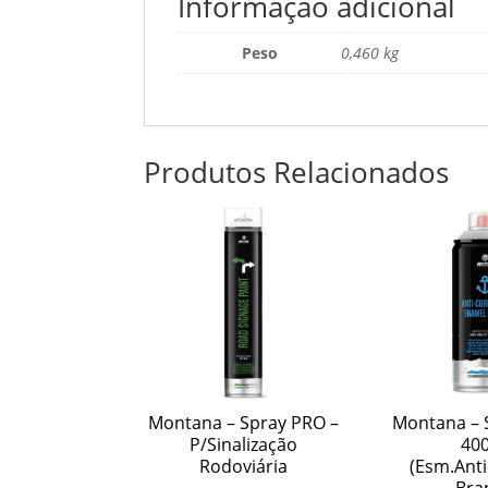
Informação adicional
Peso
0,460 kg
Produtos Relacionados
Montana – Spray PRO –
Montana – S
P/Sinalização
40
Rodoviária
(Esm.Anti