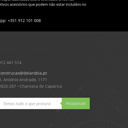
tivos acessórios que podem não estar incluídos no
app: +351 912 101 008
Delarobia – Construção
912 441 514
construcao@delarobia.pt
R. António Andrade, 1171
2820-287 • Charneca de Caparica
Products
search
PESQUISAR