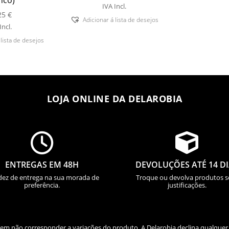
nco)
IVA Incl.
25
€
Adicionar á lista de desejos
Incl.
 lista de desejos
LOJA ONLINE DA DELAROBIA


ENTREGAS EM 48H
DEVOLUÇÕES ATÉ 14 D
dez de entrega na sua morada de
Troque ou devolva produtos 
preferência.
justificações.
odem não corresponder a variações do produto. A Delarobia declina qualquer