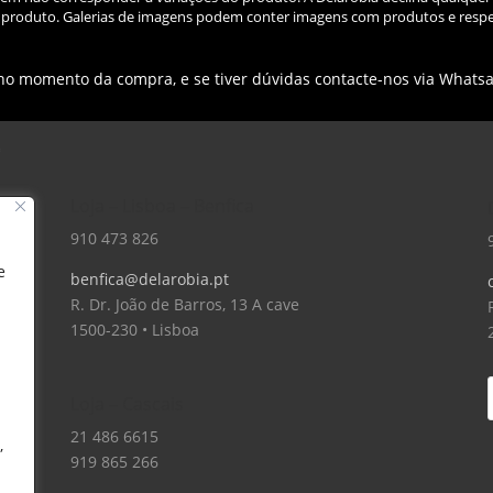
do produto. Galerias de imagens podem conter imagens com produtos e respe
 no momento da compra, e se tiver dúvidas contacte-nos via Whats
Loja – Lisboa – Benfica
910 473 826
e
benfica@delarobia.pt
R. Dr. João de Barros, 13 A cave
1500-230 • Lisboa
Loja – Cascais
21 486 6615
,
919 865 266