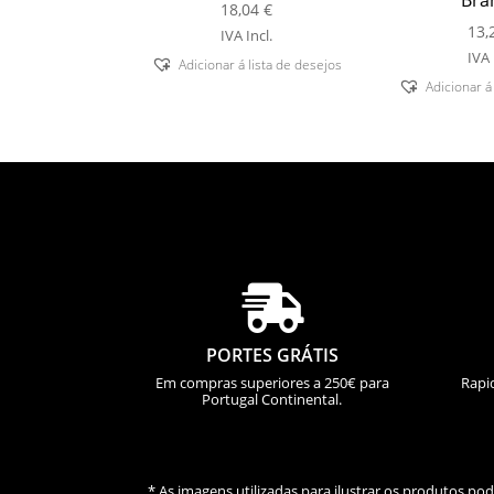
Bra
18,04
€
13,
IVA Incl.
IVA 
Adicionar á lista de desejos
Adicionar á

PORTES GRÁTIS
Em compras superiores a 250€ para
Rapi
Portugal Continental.
* As imagens utilizadas para ilustrar os produtos p