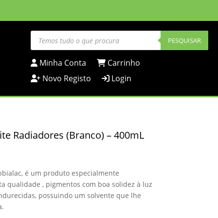
Products
search
PESQUISAR
Minha Conta
Carrinho
Novo Registo
Login
te Radiadores (Branco) – 400mL
bialac, é um produto especialmente
ta qualidade , pigmentos com boa solidez à luz
endurecidas, possuindo um solvente que lhe
a.