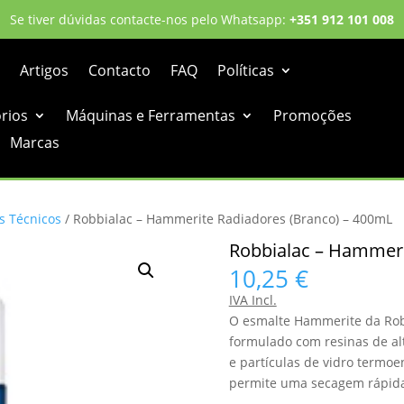
Se tiver dúvidas contacte-nos pelo Whatsapp:
+351 912 101 008
Artigos
Contacto
FAQ
Políticas
órios
Máquinas e Ferramentas
Promoções
Marcas
s Técnicos
/ Robbialac – Hammerite Radiadores (Branco) – 400mL
Robbialac – Hammeri
10,25
€
IVA Incl.
O esmalte Hammerite da Rob
formulado com resinas de al
e partículas de vidro termo
permite uma secagem rápid