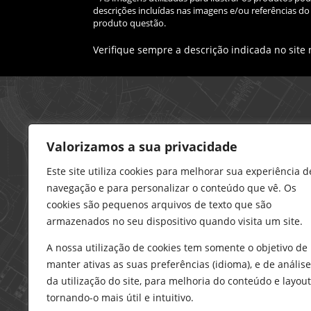
descrições incluídas nas imagens e/ou referências 
produto questão.
Verifique sempre a descrição indicada no site
Loja – Charneca da Caparica
Valorizamos a sua privacidade
21 296 0195
912 606 251
Este site utiliza cookies para melhorar sua experiência d
navegação e para personalizar o conteúdo que vê. Os
charneca@delarobia.pt
cookies são pequenos arquivos de texto que são
R. António Andrade, 1116
armazenados no seu dispositivo quando visita um site.
2820-287 • Charneca da Caparica
A nossa utilização de cookies tem somente o objetivo de
Loja – Tires
manter ativas as suas preferências (idioma), e de análise
214 453 329
da utilização do site, para melhoria do conteúdo e layout
919 865 192
tornando-o mais útil e intuitivo.
919 865 292