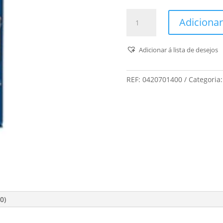
Quantidade
Adicionar
de
Robbialac
-
Adicionar á lista de desejos
Hammerite
Radiadores
REF:
0420701400
Categoria
(Branco)
-
400mL
0)