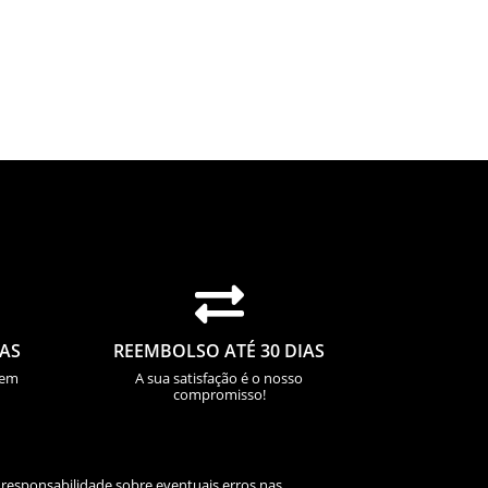

IAS
REEMBOLSO ATÉ 30 DIAS
sem
A sua satisfação é o nosso
compromisso!
 responsabilidade sobre eventuais erros nas