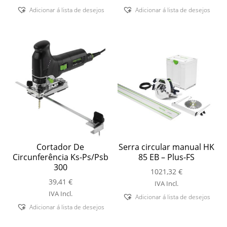
Adicionar á lista de desejos
Adicionar á lista de desejos
Cortador De
Serra circular manual HK
Circunferência Ks-Ps/Psb
85 EB – Plus-FS
300
1021,32
€
39,41
€
IVA Incl.
IVA Incl.
Adicionar á lista de desejos
Adicionar á lista de desejos