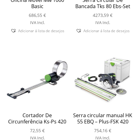
Oficina Móvel Mw 1000
Serra Circular De
Basic
Bancada Tks 80 Ebs-Set
686,55
€
4273,59
€
IVA Incl.
IVA Incl.
Adicionar á lista de desejos
Adicionar á lista de desejos
Cortador De
Serra circular manual HK
Circunferência Ks-Ps 420
55 EBQ – Plus-FSK 420
72,55
€
754,16
€
IVA Incl.
IVA Incl.