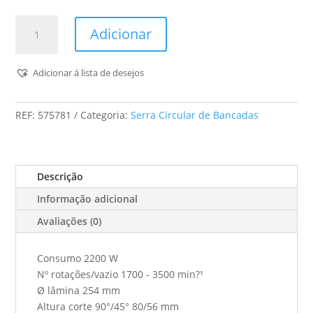
Quantidade
Adicionar
de
Serra
Circular
Adicionar á lista de desejos
De
Bancada
REF:
575781
Categoria:
Serra Circular de Bancadas
Tks
80
Ebs
Descrição
Informação adicional
Avaliações (0)
Consumo 2200 W
Nº rotações/vazio 1700 - 3500 min?¹
Ø lâmina 254 mm
Altura corte 90°/45° 80/56 mm