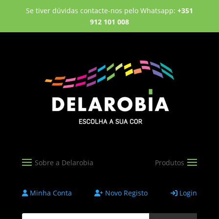
Se tiver dúvidas contacte-nos pelo Whatsapp:
+351
912 101 008
Minha Conta
Novo Registo
Login
Products