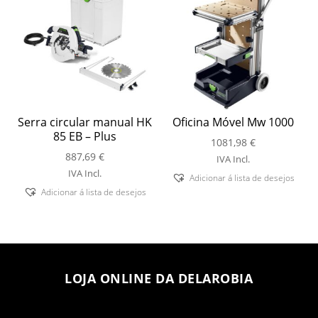
Serra circular manual HK
Oficina Móvel Mw 1000
85 EB – Plus
1081,98
€
887,69
€
IVA Incl.
IVA Incl.
Adicionar á lista de desejos
Adicionar á lista de desejos
LOJA ONLINE DA DELAROBIA