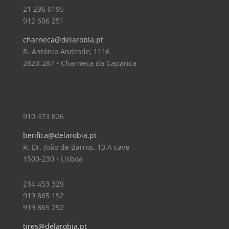
21 296 0195
912 606 251
charneca@delarobia.pt
R. António Andrade, 1116
2820-287 • Charneca da Caparica
Loja – Lisboa – Benfica
910 473 826
benfica@delarobia.pt
R. Dr. João de Barros, 13 A cave
1500-230 • Lisboa
Loja – Tires
214 453 329
919 865 192
919 865 292
tires@delarobia.pt