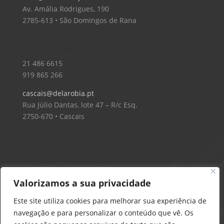
Av. Amália Rodrigues, 190
2785-613 • São Domingos de Rana
Loja – Cascais
21 486 6615
919 865 266
cascais@delarobia.pt
Rua Júlio Dantas, lote 47 – R/c Esq.
2750-670 • Cascais
Delarobia – Construção
912 441 514
Valorizamos a sua privacidade
construcao@delarobia.pt
Este site utiliza cookies para melhorar sua experiência de
R. António Andrade, 1171
navegação e para personalizar o conteúdo que vê. Os
2820-287 • Charneca de Caparica