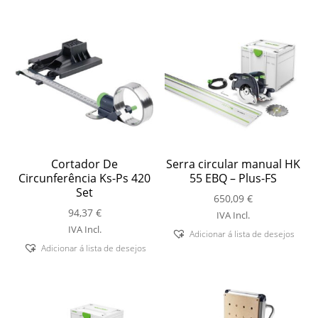
Cortador De
Serra circular manual HK
Circunferência Ks-Ps 420
55 EBQ – Plus-FS
Set
650,09
€
94,37
€
IVA Incl.
IVA Incl.
Adicionar á lista de desejos
Adicionar á lista de desejos