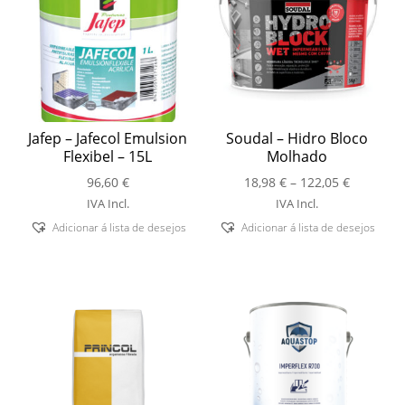
Jafep – Jafecol Emulsion
Soudal – Hidro Bloco
Flexibel – 15L
Molhado
Price
96,60
€
18,98
€
–
122,05
€
range:
IVA Incl.
IVA Incl.
18,98 €
Adicionar á lista de desejos
Adicionar á lista de desejos
through
122,05 €