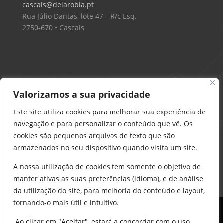
cascais@delarobia.pt
Rua Júlio Dantas, lote 47 – R/c Esq.
2750-670 • Cascais
Delarobia – Construção
912 441 514
Valorizamos a sua privacidade
construcao@delarobia.pt
Este site utiliza cookies para melhorar sua experiência de
R. António Andrade, 1171
navegação e para personalizar o conteúdo que vê. Os
2820-287 • Charneca de Caparica
cookies são pequenos arquivos de texto que são
armazenados no seu dispositivo quando visita um site.
Products
search
PESQUISAR
A nossa utilização de cookies tem somente o objetivo de
manter ativas as suas preferências (idioma), e de análise
da utilização do site, para melhoria do conteúdo e layout,
tornando-o mais útil e intuitivo.
Ao clicar em "Aceitar", estará a concordar com o uso