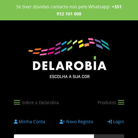
Se tiver dúvidas contacte-nos pelo Whatsapp:
+351
912 101 008
Minha Conta
Novo Registo
Login
Products