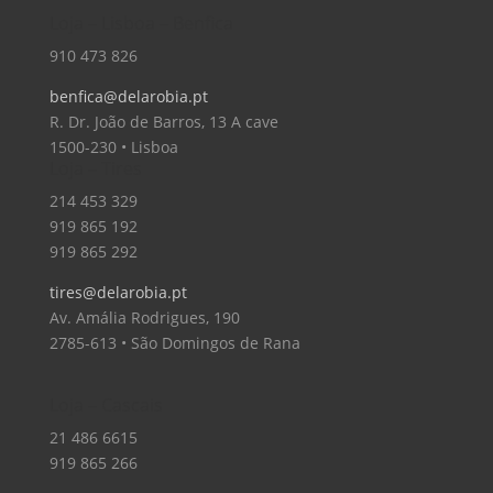
Loja – Lisboa – Benfica
910 473 826
benfica@delarobia.pt
R. Dr. João de Barros, 13 A cave
1500-230 • Lisboa
Loja – Tires
214 453 329
919 865 192
919 865 292
tires@delarobia.pt
Av. Amália Rodrigues, 190
2785-613 • São Domingos de Rana
Loja – Cascais
21 486 6615
919 865 266