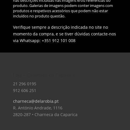
nas descrições incluídas nas imagens e/ou referências do
produto. Galerias de imagens podem conter imagens com
produtos e respetivos acessórios que podem não estar
incluídos no produto questão.
Verifique sempre a descrição indicada no site no
momento da compra, e se tiver dúvidas contacte-nos
via Whatsapp: +351 912 101 008
Loja – Charneca da Caparica
21 296 0195
912 606 251
charneca@delarobia.pt
R. António Andrade, 1116
2820-287 • Charneca da Caparica