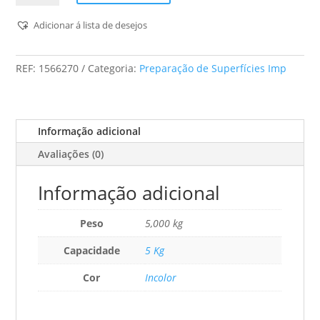
Sika
-
Adicionar á lista de desejos
Sikalastic
490
REF:
1566270
Categoria:
Preparação de Superfícies Imp
-
Membrana
líquida
de
Informação adicional
impermeabilização.
Avaliações (0)
Informação adicional
Peso
5,000 kg
Capacidade
5 Kg
Cor
Incolor