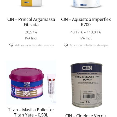
CIN – Princol Argamassa
CIN – Aquastop Imperflex
Fibrada
R700
Price
20,57
€
43,17
€
–
113,84
€
range:
IVA Incl.
IVA Incl.
43,17 €
Adicionar á lista de desejos
Adicionar á lista de desejos
through
113,84 €
Titan – Masilla Poliester
Titan Yate – 0,50L
CIN – Cinelose Verniz