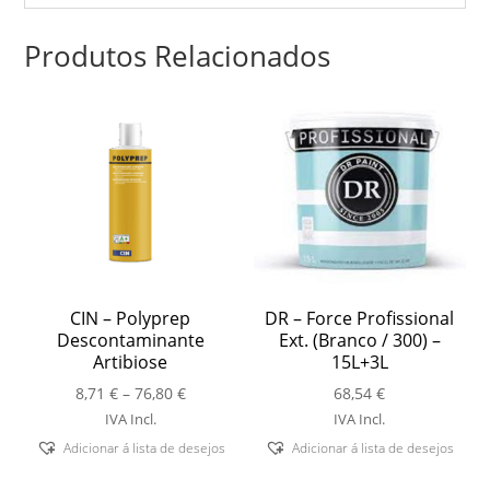
Produtos Relacionados
CIN – Polyprep
DR – Force Profissional
Descontaminante
Ext. (Branco / 300) –
Artibiose
15L+3L
Price
8,71
€
–
76,80
€
68,54
€
range:
IVA Incl.
IVA Incl.
8,71 €
Adicionar á lista de desejos
Adicionar á lista de desejos
through
76,80 €