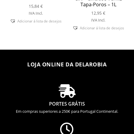
Tapa-Poros – 1L
15,84
€
12,95
€
IVA Incl.
IVA Incl.
Adicionar á lista de desejos
Adicionar á lista de desejos
LOJA ONLINE DA DELAROBIA

PORTES GRÁTIS
Em compras superiores a 250€ para Portugal Continental.
