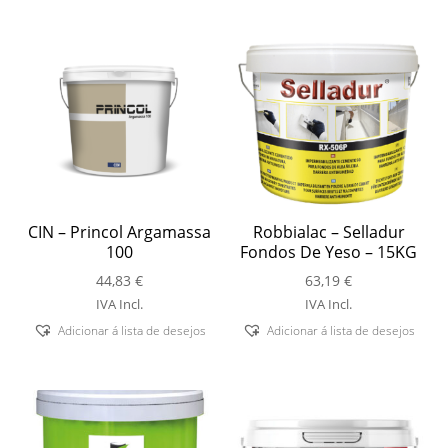
CIN – Princol Argamassa
Robbialac – Selladur
100
Fondos De Yeso – 15KG
44,83
€
63,19
€
IVA Incl.
IVA Incl.
Adicionar á lista de desejos
Adicionar á lista de desejos