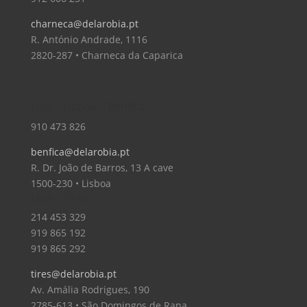
charneca@delarobia.pt
R. António Andrade, 1116
2820-287 • Charneca da Caparica
Loja – Lisboa – Benfica
910 473 826
benfica@delarobia.pt
R. Dr. João de Barros, 13 A cave
1500-230 • Lisboa
Loja – Tires
214 453 329
919 865 192
919 865 292
tires@delarobia.pt
Av. Amália Rodrigues, 190
2785-613 • São Domingos de Rana