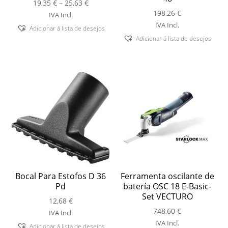
Price
19,35
€
–
25,63
€
range:
198,26
€
IVA Incl.
19,35 €
IVA Incl.
Adicionar á lista de desejos
through
Adicionar á lista de desejos
25,63 €
Bocal Para Estofos D 36
Ferramenta oscilante de
Pd
batería OSC 18 E-Basic-
Set VECTURO
12,68
€
748,60
€
IVA Incl.
IVA Incl.
Adicionar á lista de desejos