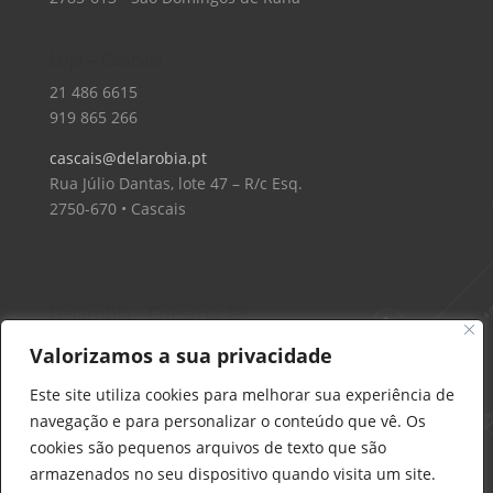
Loja – Cascais
21 486 6615
919 865 266
cascais@delarobia.pt
Rua Júlio Dantas, lote 47 – R/c Esq.
2750-670 • Cascais
Delarobia – Construção
912 441 514
Valorizamos a sua privacidade
construcao@delarobia.pt
Este site utiliza cookies para melhorar sua experiência de
R. António Andrade, 1171
navegação e para personalizar o conteúdo que vê. Os
2820-287 • Charneca de Caparica
cookies são pequenos arquivos de texto que são
armazenados no seu dispositivo quando visita um site.
Products