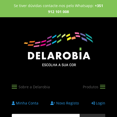
Se tiver dúvidas contacte-nos pelo Whatsapp:
+351
912 101 008
Minha Conta
Novo Registo
Login
Products