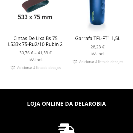
Cintas De Lixa Bs 75
Garrafa TFL-FT1 1,5L
L533x 75-Ru2/10 Rubin 2
28,23
€
Price
30,76
€
–
41,33
€
IVA Incl.
range:
IVA Incl.
Adicionar á lista de desejos
30,76 €
Adicionar á lista de desejos
through
41,33 €
LOJA ONLINE DA DELAROBIA
