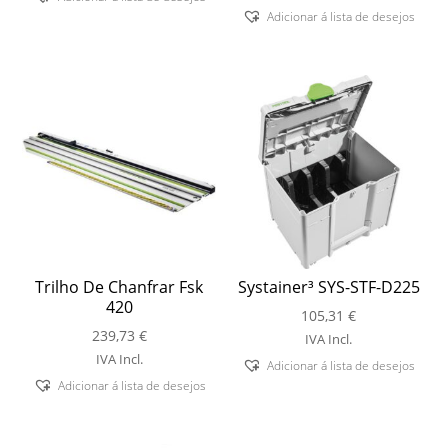
Adicionar á lista de desejos
Trilho De Chanfrar Fsk
Systainer³ SYS-STF-D225
420
105,31
€
239,73
€
IVA Incl.
IVA Incl.
Adicionar á lista de desejos
Adicionar á lista de desejos