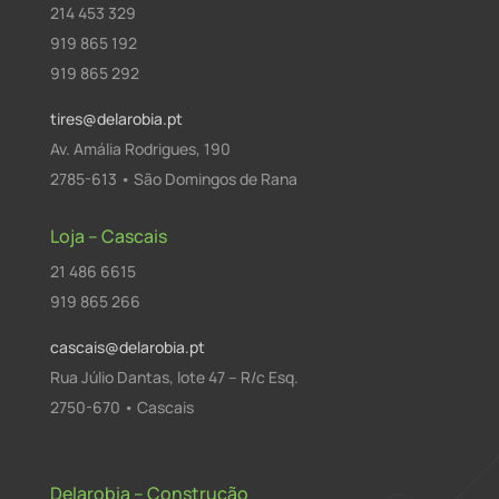
214 453 329
919 865 192
919 865 292
tires@delarobia.pt
Av. Amália Rodrigues, 190
2785-613 • São Domingos de Rana
Loja – Cascais
21 486 6615
919 865 266
cascais@delarobia.pt
Rua Júlio Dantas, lote 47 – R/c Esq.
2750-670 • Cascais
Delarobia – Construção