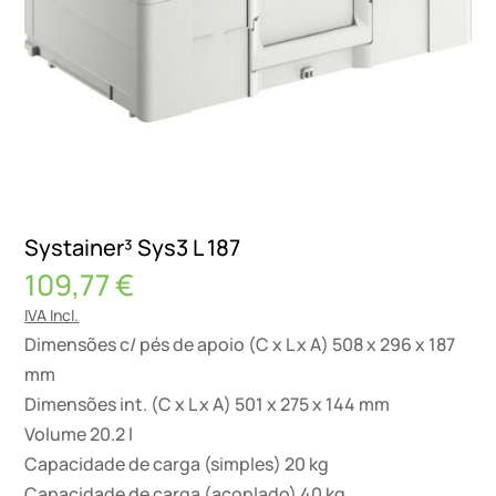
Systainer³ Sys3 L 187
109,77
€
IVA Incl.
Dimensões c/ pés de apoio (C x L x A) 508 x 296 x 187
mm
Dimensões int. (C x L x A) 501 x 275 x 144 mm
Volume 20.2 l
Capacidade de carga (simples) 20 kg
Capacidade de carga (acoplado) 40 kg