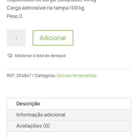
Carga admissível na tampa 100 kg
Peso 2.
Quantidade
Adicionar
de
Systainer³
Adicionar á lista de desejos
Sys3
L
187
REF:
204847
Categoria:
Outras Ferramentas
Descrição
Informação adicional
Avaliações (0)