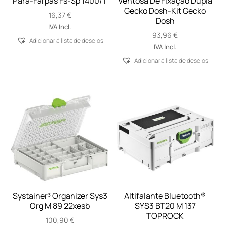
Pára-Farpas Fs-Sp 1400/T
Ventosa De Fixação Dupla
Gecko Dosh-Kit Gecko
16,37
€
Dosh
IVA Incl.
93,96
€
Adicionar á lista de desejos
IVA Incl.
Adicionar á lista de desejos
Systainer³ Organizer Sys3
Altifalante Bluetooth®
Org M 89 22xesb
SYS3 BT20 M 137
TOPROCK
100,90
€