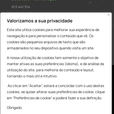
912 441 514
construcao@delarobia.pt
Valorizamos a sua privacidade
R. António Andrade, 1171
Este site utiliza cookies para melhorar sua experiência de
2820-287 • Charneca de Caparica
navegação e para personalizar o conteúdo que vê. Os
cookies são pequenos arquivos de texto que são
Products
PESQUISAR
search
armazenados no seu dispositivo quando visita um site.
A nossa utilização de cookies tem somente o objetivo de
manter ativas as suas preferências (idioma), e de análise da
utilização do site, para melhoria do conteúdo e layout,
tornando-o mais útil e intuitivo.
Ao clicar em "Aceitar", estará a concordar com o uso destas
cookies, se quiser alterar suas preferências de cookie, clique
© All Copyright 2025 by Delarobia.pt
0
em "Preferências de cookie" e poderá fazer a sua definição.
Desenvolvidor por:
Tecnologias Imaginadas
Obrigado.