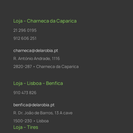
Loja – Charneca da Caparica
21 296 0195
912 606 251
charneca@delarobia.pt
R. António Andrade, 1116
2820-287 • Charneca da Caparica
Loja – Lisboa – Benfica
910 473 826
benfica@delarobia.pt
R. Dr. João de Barros, 13 A cave
1500-230 • Lisboa
Loja – Tires