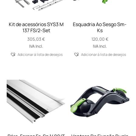
Kit de acessórios SYS3 M
Esquadria Ao Sesgo Sm-
137 FS/2-Set
Ks
305,03
€
120,00
€
IVA Incl.
IVA Incl.
Adicionar á lista de desejos
Adicionar á lista de desejos