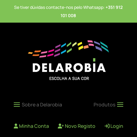
Se tiver dúvidas contacte-nos pelo Whatsapp:
+351 912
101 008
Minha Conta
Novo Registo
Login