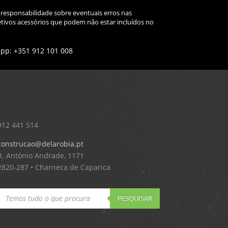
 responsabilidade sobre eventuais erros nas
tivos acessórios que podem não estar incluídos no
app: +351 912 101 008
Delarobia – Construção
912 441 514
construcao@delarobia.pt
R. António Andrade, 1171
2820-287 • Charneca de Caparica
Products
search
PESQUISAR