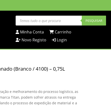
Products
search
PESQUISAR
Minha Conta
Carrinho
Novo Registo
Login
anado (Branco / 4100) – 0,75L
zação e melhoramento do processo logístico, as
arca Titan, podem sofrer atrasos na entrega
dando o processo de expedição de material e a