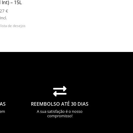
 Int) – 15L
,27
€
Incl.
 lista de desejos

IAS
REEMBOLSO ATÉ 30 DIAS
sem
A sua satisfação é o nosso
compromisso!