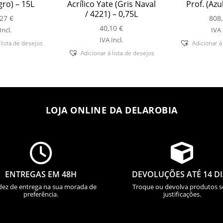
gro) – 15L
Acrílico Yate (Gris Naval
Prof. (Azul
/ 4221) – 0,75L
,27
€
808
40,10
€
Incl.
IVA 
IVA Incl.
 lista de desejos
Adicionar á
Adicionar á lista de desejos
LOJA ONLINE DA DELAROBIA


ENTREGAS EM 48H
DEVOLUÇÕES ATÉ 14 D
dez de entrega na sua morada de
Troque ou devolva produtos 
preferência.
justificações.