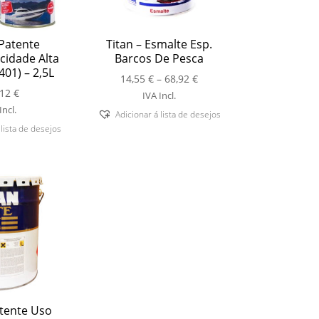
 Patente
Titan – Esmalte Esp.
cidade Alta
Barcos De Pesca
401) – 2,5L
Price
14,55
€
–
68,92
€
,12
€
range:
IVA Incl.
14,55 €
Incl.
Adicionar á lista de desejos
through
 lista de desejos
68,92 €
atente Uso