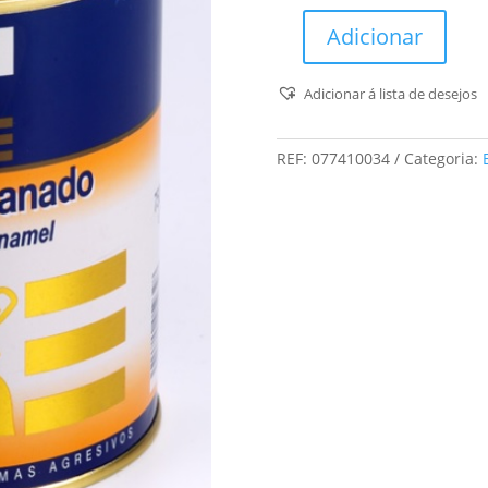
Adicionar
Quantidade
de
Adicionar á lista de desejos
Titan
-
Esmalte
REF:
077410034
Categoria:
Uretanado
(Branco
/
4100)
-
0,75L