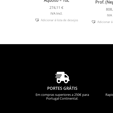
Aquoso – 10L
Prof. (Ne
274,11
€
808
IVA Incl.
IVA 
Adicionar á lista de desejos
Adicionar á

PORTES GRÁTIS
Em compras superiores a 250€ para
Rapi
Portugal Continental.