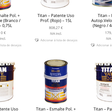
alte Pol. +
Titan – Patente Uso
Titan –
te (Branco /
Prof. (Rojo) – 15L
Autop.Velo
– 0,75L
(Negro / 4
808,27
€
10
€
179
IVA Incl.
Incl.
IVA 
Adicionar á lista de desejos
 lista de desejos
Adicionar á
atente Uso
Titan – Esmalte Pol. +
Titan – P