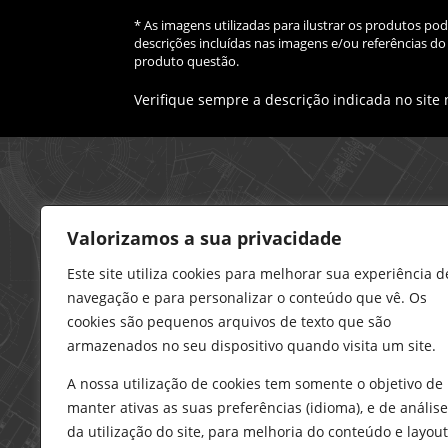
* As imagens utilizadas para ilustrar os produtos p
descrições incluídas nas imagens e/ou referências 
produto questão.
Verifique sempre a descrição indicada no site
Loja – Charneca da Caparica
Valorizamos a sua privacidade
21 296 0195
912 606 251
Este site utiliza cookies para melhorar sua experiência d
navegação e para personalizar o conteúdo que vê. Os
charneca@delarobia.pt
cookies são pequenos arquivos de texto que são
R. António Andrade, 1116
armazenados no seu dispositivo quando visita um site.
2820-287 • Charneca da Caparica
A nossa utilização de cookies tem somente o objetivo de
Loja – Tires
manter ativas as suas preferências (idioma), e de análise
214 453 329
da utilização do site, para melhoria do conteúdo e layout
919 865 192