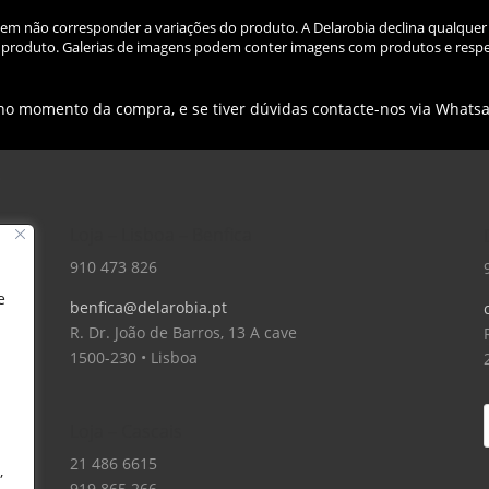
odem não corresponder a variações do produto. A Delarobia declina qualquer
do produto. Galerias de imagens podem conter imagens com produtos e respe
 no momento da compra, e se tiver dúvidas contacte-nos via Whats
Loja – Lisboa – Benfica
910 473 826
e
benfica@delarobia.pt
R. Dr. João de Barros, 13 A cave
1500-230 • Lisboa
Loja – Cascais
21 486 6615
,
919 865 266