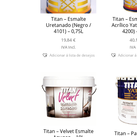
Titan – Esmalte
Titan – Esm
Uretanado (Negro /
Acrílico Ya
4101) – 0,75L
4200) 
19,84
€
40,
IVA Incl.
IVA 
Adicionar á lista de desejos
Adicionar á
Titan – Velvet Esmalte
Titan – P