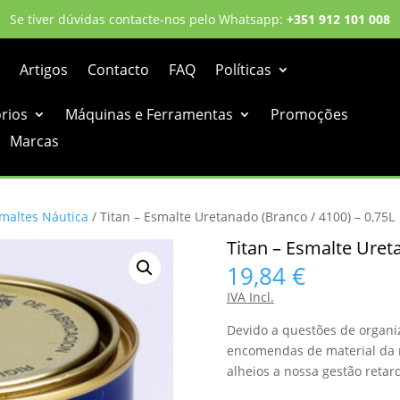
Se tiver dúvidas contacte-nos pelo Whatsapp:
+351 912 101 008
Artigos
Contacto
FAQ
Políticas
órios
Máquinas e Ferramentas
Promoções
Marcas
maltes Náutica
/ Titan – Esmalte Uretanado (Branco / 4100) – 0,75L
Titan – Esmalte Uret
19,84
€
IVA Incl.
Devido a questões de organi
encomendas de material da m
alheios a nossa gestão retar