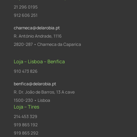
21 296 0195
912 606 251
charneca@delarobia.pt
R. António Andrade, 1116
2820-287 • Charneca da Caparica
Loja – Lisboa – Benfica
910 473 826
benfica@delarobia.pt
R. Dr. João de Barros, 13 A cave
1500-230 • Lisboa
Loja – Tires
214 453 329
919 865 192
919 865 292