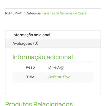
Corte
Sg-
REF:
575411
Categoria:
Lâminas de Sistema de Corte
240/W-
Isc
Informação adicional
Avaliações (0)
Informação adicional
Peso
0,440 kg
Title
Default Title
Produtos Relacionados