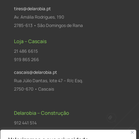
tires@delarobia.pt
Av. Amália Rodrigues, 190
2785-613 • São Domingos de Rana
Loja – Cascais
21 486 6615
919 865 266
cascais@delarobia.pt
Rua Júlio Dantas, lote 47 – R/c Esq.
2750-670 • Cascais
Delarobia – Construção
912 441 514
construcao@delarobia.pt