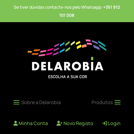
Se tiver dúvidas contacte-nos pelo Whatsapp:
+351 912
101 008
Minha Conta
Novo Registo
Login