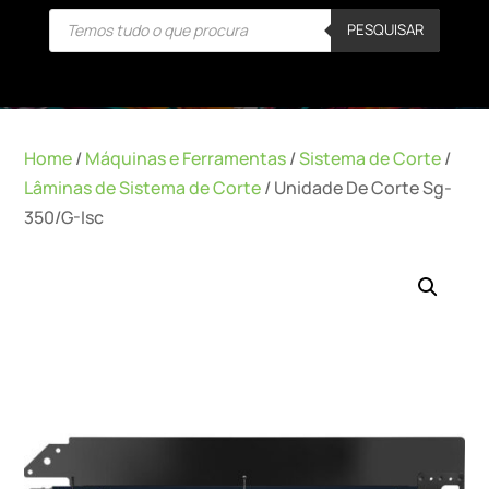
Products
PESQUISAR
search
Home
/
Máquinas e Ferramentas
/
Sistema de Corte
/
Lâminas de Sistema de Corte
/ Unidade De Corte Sg-
350/G-Isc