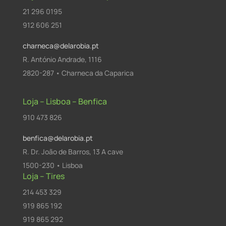
21 296 0195
912 606 251
charneca@delarobia.pt
R. António Andrade, 1116
2820-287 • Charneca da Caparica
Loja – Lisboa – Benfica
910 473 826
benfica@delarobia.pt
R. Dr. João de Barros, 13 A cave
1500-230 • Lisboa
Loja – Tires
214 453 329
919 865 192
919 865 292