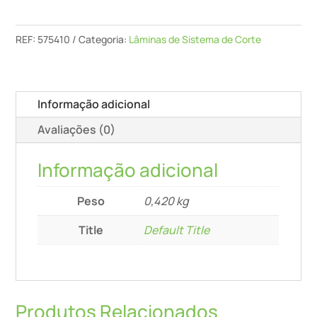
Corte
Sg-
REF:
575410
Categoria:
Lâminas de Sistema de Corte
350/G-
Isc
Informação adicional
Avaliações (0)
Informação adicional
Peso
0,420 kg
Title
Default Title
Produtos Relacionados