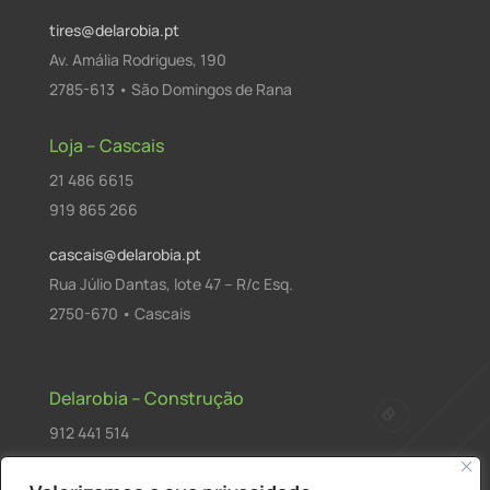
tires@delarobia.pt
Av. Amália Rodrigues, 190
2785-613 • São Domingos de Rana
Loja – Cascais
21 486 6615
919 865 266
cascais@delarobia.pt
Rua Júlio Dantas, lote 47 – R/c Esq.
2750-670 • Cascais
Delarobia – Construção
912 441 514
construcao@delarobia.pt