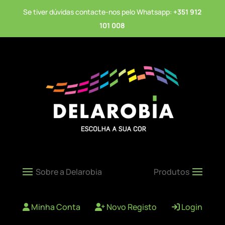
Se tiver dúvidas contacte-nos pelo Whatsapp:
+351 912
101 008
Minha Conta
Novo Registo
Login