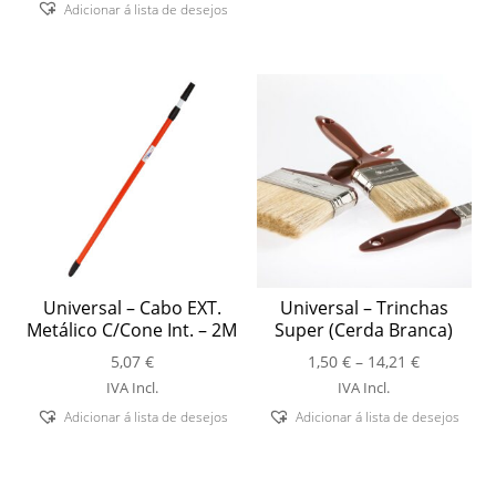
Adicionar á lista de desejos
Universal – Cabo EXT.
Universal – Trinchas
Metálico C/Cone Int. – 2M
Super (Cerda Branca)
Price
5,07
€
1,50
€
–
14,21
€
range:
IVA Incl.
IVA Incl.
1,50 €
Adicionar á lista de desejos
Adicionar á lista de desejos
through
14,21 €