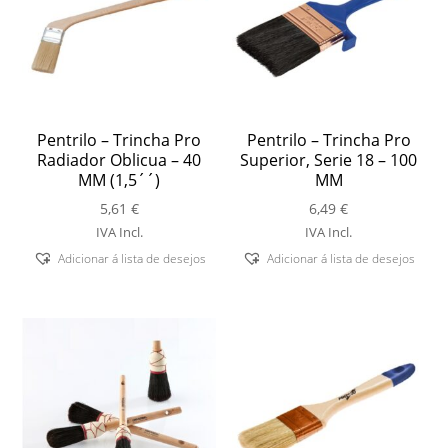
Pentrilo – Trincha Pro
Pentrilo – Trincha Pro
Radiador Oblicua – 40
Superior, Serie 18 – 100
MM (1,5´´)
MM
5,61
€
6,49
€
IVA Incl.
IVA Incl.
Adicionar á lista de desejos
Adicionar á lista de desejos