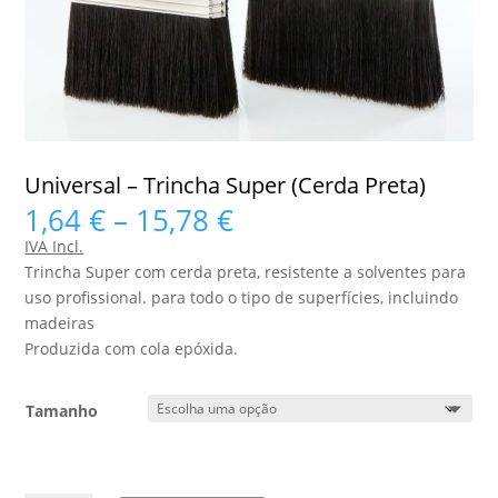
Universal – Trincha Super (Cerda Preta)
Price
1,64
€
–
15,78
€
range:
IVA Incl.
1,64 €
Trincha Super com cerda preta, resistente a solventes para
through
uso profissional. para todo o tipo de superfícies, incluindo
15,78 €
madeiras
Produzida com cola epóxida.
Tamanho