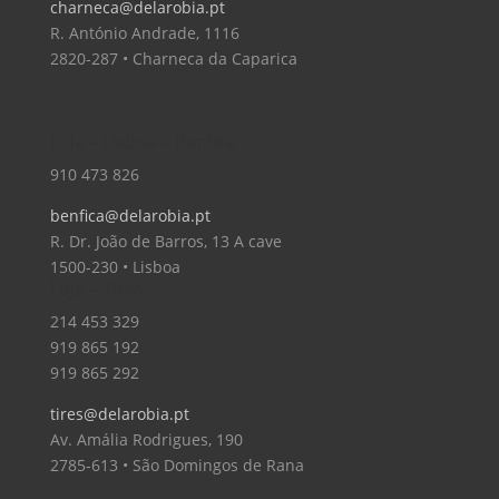
charneca@delarobia.pt
R. António Andrade, 1116
2820-287 • Charneca da Caparica
Loja – Lisboa – Benfica
910 473 826
benfica@delarobia.pt
R. Dr. João de Barros, 13 A cave
1500-230 • Lisboa
Loja – Tires
214 453 329
919 865 192
919 865 292
tires@delarobia.pt
Av. Amália Rodrigues, 190
2785-613 • São Domingos de Rana