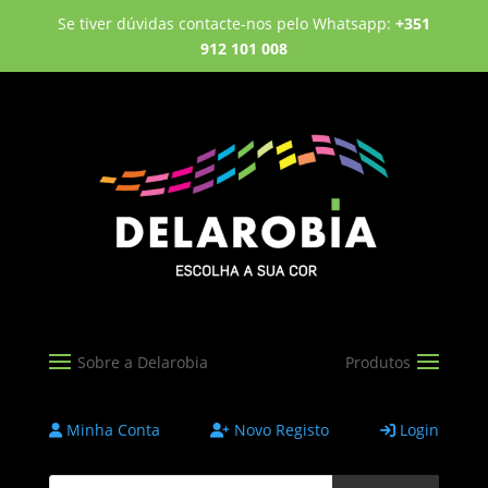
Se tiver dúvidas contacte-nos pelo Whatsapp:
+351
912 101 008
Minha Conta
Novo Registo
Login
Products