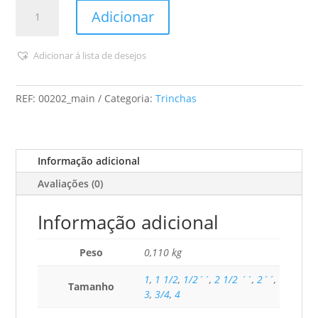
Quantidade
Adicionar
de
Universal
-
Adicionar á lista de desejos
Trincha
Super
REF:
00202_main
Categoria:
Trinchas
(Cerda
Preta)
Informação adicional
Avaliações (0)
Informação adicional
Peso
0,110 kg
1
,
1 1/2
,
1/2´´
,
2 1/2 ´´
,
2´´
,
Tamanho
3
,
3/4
,
4