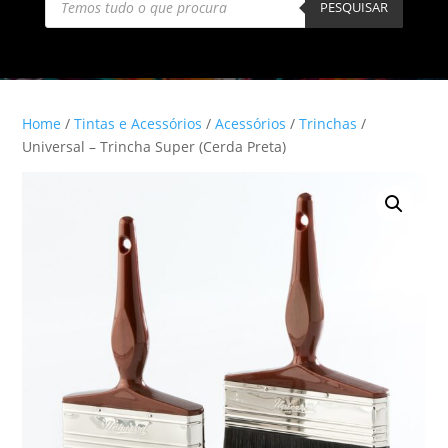
search
PESQUISAR
Home
/
Tintas e Acessórios
/
Acessórios
/
Trinchas
/
Universal – Trincha Super (Cerda Preta)