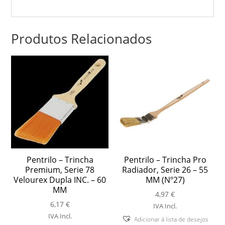
Produtos Relacionados
Pentrilo – Trincha
Pentrilo – Trincha Pro
Premium, Serie 78
Radiador, Serie 26 – 55
Velourex Dupla INC. – 60
MM (Nº27)
MM
4,97
€
6,17
€
IVA Incl.
IVA Incl.
Adicionar á lista de desejos