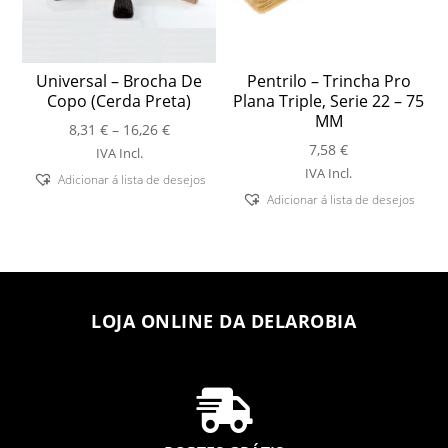
Universal – Brocha De
Pentrilo – Trincha Pro
Copo (Cerda Preta)
Plana Triple, Serie 22 – 75
MM
Price
8,31
€
–
16,26
€
range:
7,58
€
IVA Incl.
8,31 €
IVA Incl.
Adicionar á lista de desejos
through
Adicionar á lista de desejos
16,26 €
LOJA ONLINE DA DELAROBIA
