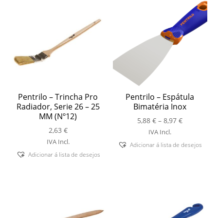
Pentrilo – Trincha Pro
Pentrilo – Espátula
Radiador, Serie 26 – 25
Bimatéria Inox
MM (Nº12)
Price
5,88
€
–
8,97
€
2,63
€
range:
IVA Incl.
5,88 €
IVA Incl.
Adicionar á lista de desejos
through
Adicionar á lista de desejos
8,97 €